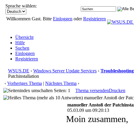
Sprache wählen:
Willkommen Gast. Bitte
Einloggen
oder
Registrieren
Übersicht
Hilfe
Suchen
Einloggen
Registrieren
WSUS.DE
›
Windows Server Update Services
›
Troubleshooting
Patchinstallation
‹
Vorheriges Thema
|
Nächstes Thema
›
Seiten: 1
Thema versenden
Drucken
manueller Anstoß der Patch
manueller Anstoß der Patchinstal
05.03.09 um 09:20:13
Moin zusammen,