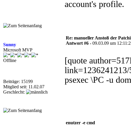
account's profile.
Re: manueller Anstoß der Patchin
Antwort #6 -
09.03.09 um 12:11:
Sunny
Microsoft MVP
[quote author=51
Offline
link=1236241213/
psexec \PC -u do
Beiträge: 15199
Mitglied seit: 11.02.07
Geschlecht:
enutzer -e cmd