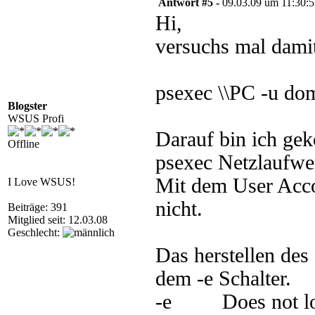
Antwort #5 -
09.03.09 um 11:30:
Hi,
versuchs mal dami
psexec \\PC -u do
Blogster
WSUS Profi
Darauf bin ich ge
Offline
psexec Netzlaufwer
Mit dem User Acco
I Love WSUS!
nicht.
Beiträge: 391
Mitglied seit: 12.03.08
Geschlecht:
Das herstellen de
dem -e Schalter.
-e Does not load