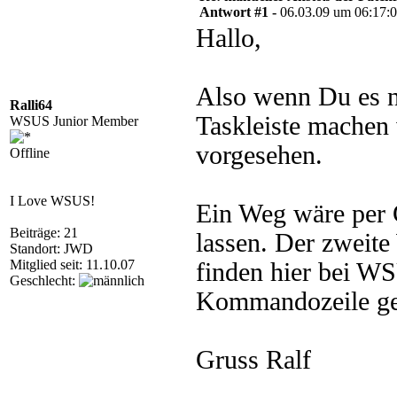
Antwort #1 -
06.03.09 um 06:17:
Hallo,
Also wenn Du es n
Ralli64
Taskleiste machen w
WSUS Junior Member
vorgesehen.
Offline
I Love WSUS!
Ein Weg wäre per G
Beiträge: 21
lassen. Der zweite
Standort: JWD
Mitglied seit: 11.10.07
finden hier bei W
Geschlecht:
Kommandozeile ges
Gruss Ralf