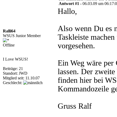
Antwort #1 -
06.03.09 um 06:17:
Hallo,
Also wenn Du es n
Ralli64
Taskleiste machen w
WSUS Junior Member
vorgesehen.
Offline
I Love WSUS!
Ein Weg wäre per G
Beiträge: 21
lassen. Der zweite
Standort: JWD
Mitglied seit: 11.10.07
finden hier bei W
Geschlecht:
Kommandozeile ges
Gruss Ralf