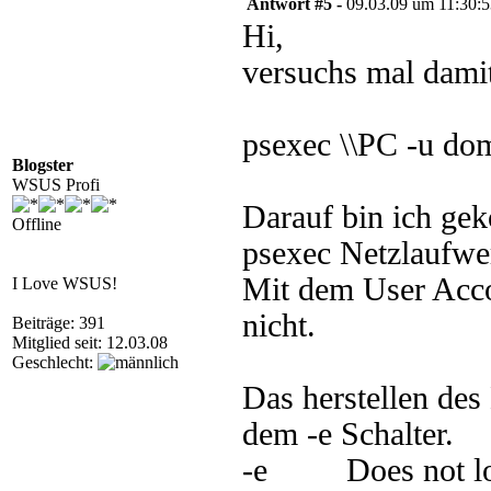
Antwort #5 -
09.03.09 um 11:30:
Hi,
versuchs mal dami
psexec \\PC -u do
Blogster
WSUS Profi
Darauf bin ich ge
Offline
psexec Netzlaufwer
Mit dem User Acco
I Love WSUS!
nicht.
Beiträge: 391
Mitglied seit: 12.03.08
Geschlecht:
Das herstellen de
dem -e Schalter.
-e Does not load