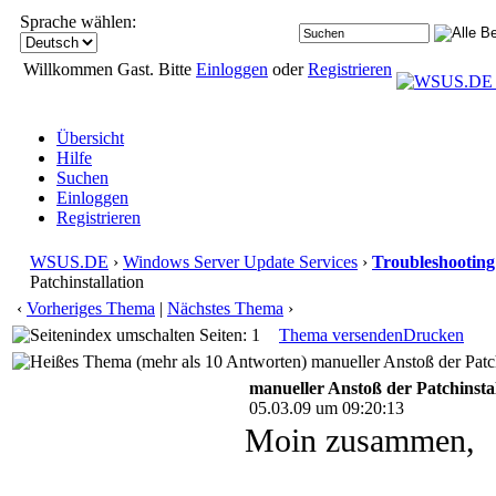
Sprache wählen:
Willkommen Gast. Bitte
Einloggen
oder
Registrieren
Übersicht
Hilfe
Suchen
Einloggen
Registrieren
WSUS.DE
›
Windows Server Update Services
›
Troubleshooting
Patchinstallation
‹
Vorheriges Thema
|
Nächstes Thema
›
Seiten: 1
Thema versenden
Drucken
manueller Anstoß der Patch
manueller Anstoß der Patchinstal
05.03.09 um 09:20:13
Moin zusammen,