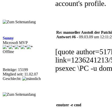
account's profile.
Re: manueller Anstoß der Patchin
Antwort #6 -
09.03.09 um 12:11:
Sunny
Microsoft MVP
[quote author=51
Offline
link=1236241213/
psexec \PC -u do
Beiträge: 15199
Mitglied seit: 11.02.07
Geschlecht:
enutzer -e cmd