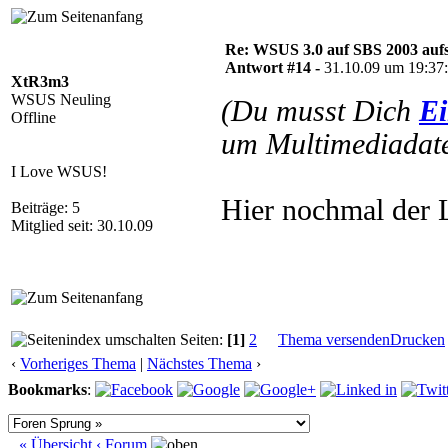
Re: WSUS 3.0 auf SBS 2003 aufs
Antwort #14 -
31.10.09 um 19:37
XtR3m3
WSUS Neuling
(Du musst Dich
Ei
Offline
um Multimediadate
I Love WSUS!
Hier nochmal der 
Beiträge: 5
Mitglied seit: 30.10.09
Seiten:
[1]
2
Thema versenden
Drucken
‹
Vorheriges Thema
|
Nächstes Thema
›
Bookmarks
:
« Übersicht
‹ Forum