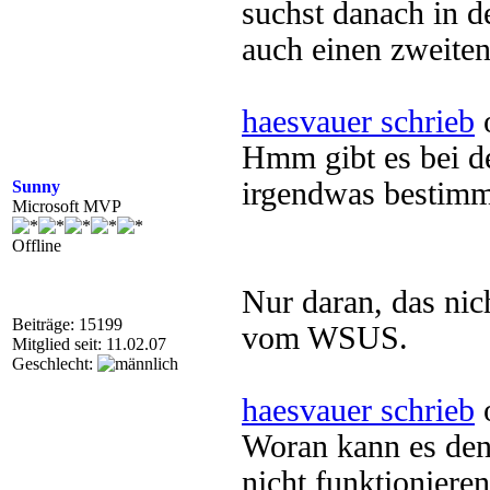
suchst danach in d
auch einen zweiten
haesvauer schrieb
o
Hmm gibt es bei de
irgendwas bestimm
Sunny
Microsoft MVP
Offline
Nur daran, das nic
Beiträge: 15199
vom WSUS.
Mitglied seit: 11.02.07
Geschlecht:
haesvauer schrieb
o
Woran kann es denn
nicht funktioniere