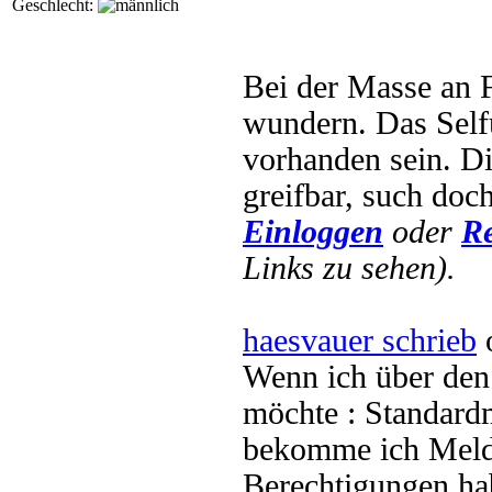
Geschlecht:
Bei der Masse an F
wundern. Das Self
vorhanden sein. D
greifbar, such doc
Einloggen
oder
Re
Links zu sehen).
haesvauer schrieb
o
Wenn ich über de
möchte : Standard
bekomme ich Meld
Berechtigungen hab