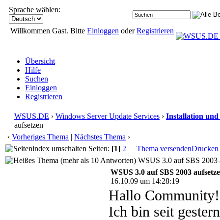
Sprache wählen:
Willkommen Gast. Bitte
Einloggen
oder
Registrieren
Übersicht
Hilfe
Suchen
Einloggen
Registrieren
WSUS.DE
›
Windows Server Update Services
›
Installation un
aufsetzen
‹
Vorheriges Thema
|
Nächstes Thema
›
Seiten:
[1]
2
Thema versenden
Drucken
WSUS 3.0 auf SBS 2003 au
WSUS 3.0 auf SBS 2003 aufsetz
16.10.09 um 14:28:19
Hallo Community!
Ich bin seit gest