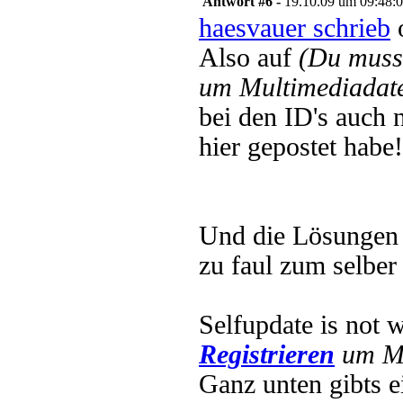
Antwort #6 -
19.10.09 um 09:48:
haesvauer schrieb
o
Also auf
(Du muss
um Multimediadate
bei den ID's auch 
hier gepostet habe!
Und die Lösungen d
zu faul zum selber
Selfupdate is not 
Registrieren
um Mu
Ganz unten gibts 