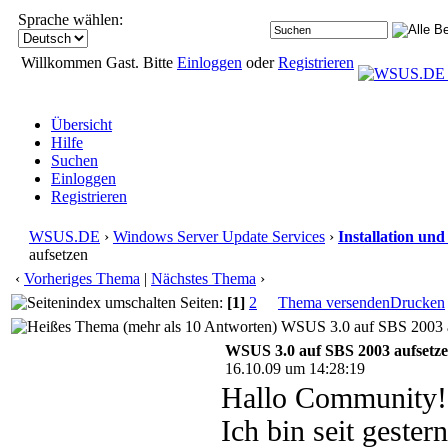
Sprache wählen:
Willkommen Gast. Bitte
Einloggen
oder
Registrieren
Übersicht
Hilfe
Suchen
Einloggen
Registrieren
WSUS.DE
›
Windows Server Update Services
›
Installation un
aufsetzen
‹
Vorheriges Thema
|
Nächstes Thema
›
Seiten:
[1]
2
Thema versenden
Drucken
WSUS 3.0 auf SBS 2003 au
WSUS 3.0 auf SBS 2003 aufsetz
16.10.09 um 14:28:19
Hallo Community!
Ich bin seit gest