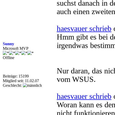
suchst danach in d
auch einen zweiten
haesvauer schrieb
o
Hmm gibt es bei de
irgendwas bestimm
Sunny
Microsoft MVP
Offline
Nur daran, das nic
Beiträge: 15199
vom WSUS.
Mitglied seit: 11.02.07
Geschlecht:
haesvauer schrieb
o
Woran kann es denn
nicht funktioniere