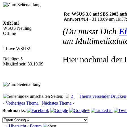
Re: WSUS 3.0 auf SBS 2003 aufs
Antwort #14 -
31.10.09 um 19:37
XtR3m3
WSUS Neuling
(Du musst Dich
Ei
Offline
um Multimediadate
I Love WSUS!
Hier nochmal der 
Beiträge: 5
Mitglied seit: 30.10.09
Seiten:
[1]
2
Thema versenden
Drucken
‹
Vorheriges Thema
|
Nächstes Thema
›
Bookmarks
:
« Übersicht
‹ Forum