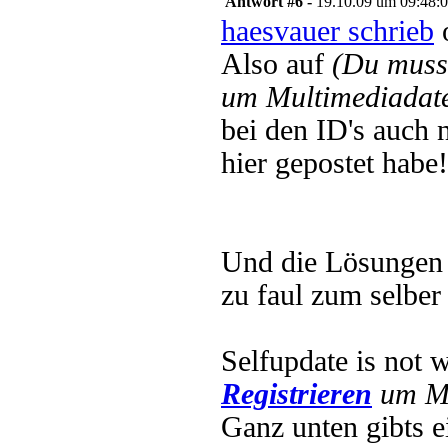
Antwort #6 -
19.10.09 um 09:48:
haesvauer schrieb
o
Also auf
(Du muss
um Multimediadate
bei den ID's auch 
hier gepostet habe!
Und die Lösungen d
zu faul zum selber
Selfupdate is not 
Registrieren
um Mu
Ganz unten gibts 