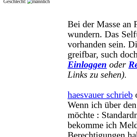
Geschlecht:
Bei der Masse an F
wundern. Das Self
vorhanden sein. D
greifbar, such doc
Einloggen
oder
Re
Links zu sehen).
haesvauer schrieb
o
Wenn ich über de
möchte : Standard
bekomme ich Meld
Berechtigungen hab