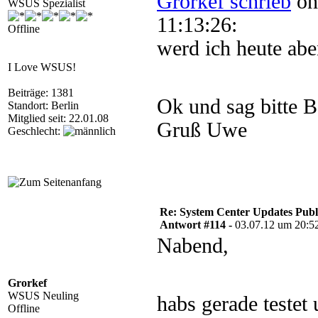
Grorkef schrieb
on
WSUS Spezialist
11:13:26:
Offline
werd ich heute abe
I Love WSUS!
Beiträge: 1381
Ok und sag bitte 
Standort: Berlin
Mitglied seit: 22.01.08
Gruß Uwe
Geschlecht:
Re: System Center Updates Publ
Antwort #114 -
03.07.12 um 20:5
Nabend,
Grorkef
WSUS Neuling
habs gerade testet
Offline