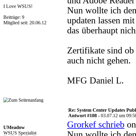
und Adobe Reader h
I Love WSUS!
Nun wollte ich de
Beiträge: 9
updaten lassen mit
Mitglied seit: 20.06.12
das überhaupt nich
Zertifikate sind ob
auch nicht gehen.
MFG Daniel L.
Re: System Center Updates Publ
Antwort #108 -
03.07.12 um 09:5
Grorkef schrieb
on
UMeadow
Nun wollte ich de
WSUS Spezialist