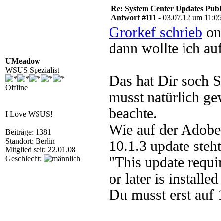
Re: System Center Updates Publ
Antwort #111 -
03.07.12 um 11:0
Grorkef schrieb
on
dann wollte ich au
UMeadow
WSUS Spezialist
Das hat Dir soch 
Offline
musst natürlich g
beachte.
I Love WSUS!
Wie auf der Adob
Beiträge: 1381
Standort: Berlin
10.1.3 update steht
Mitglied seit: 22.01.08
Geschlecht:
"This update requi
or later is install
Du musst erst auf 