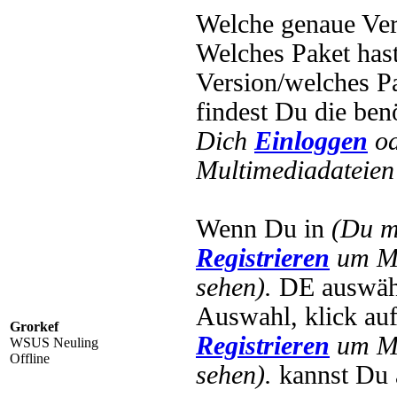
Welche genaue Vers
Welches Paket has
Version/welches Pa
findest Du die be
Dich
Einloggen
o
Multimediadateien 
Wenn Du in
(Du m
Registrieren
um Mu
sehen).
DE auswähl
Auswahl, klick au
Grorkef
Registrieren
um Mu
WSUS Neuling
Offline
sehen).
kannst Du 