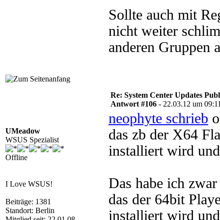
Sollte auch mit Re
nicht weiter schli
anderen Gruppen 
Re: System Center Updates Publ
Antwort #106 -
22.03.12 um 09:1
neophyte schrieb
o
UMeadow
das zb der X64 Fla
WSUS Spezialist
installiert wird u
Offline
Das habe ich zwar 
I Love WSUS!
das der 64bit Play
Beiträge: 1381
Standort: Berlin
installiert wird u
Mitglied seit: 22.01.08