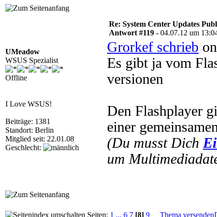
Re: System Center Updates Publ
Antwort #119 -
04.07.12 um 13:0
Grorkef schrieb
on
UMeadow
Es gibt ja vom Fla
WSUS Spezialist
versionen
Offline
I Love WSUS!
Den Flashplayer gi
Beiträge: 1381
einer gemeinsamen 
Standort: Berlin
Mitglied seit: 22.01.08
(Du musst Dich
Ei
Geschlecht:
um Multimediadate
Seiten:
1
...
6
7
[8]
9
Thema versenden