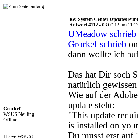
Re: System Center Updates Publ
Antwort #112 -
03.07.12 um 11:1
UMeadow schrieb
Grorkef schrieb
on
dann wollte ich au
Das hat Dir soch 
natürlich gewissen
Wie auf der Adobe
update steht:
Grorkef
"This update requi
WSUS Neuling
Offline
is installed on you
Du musst erst auf 
I Love WSUS!