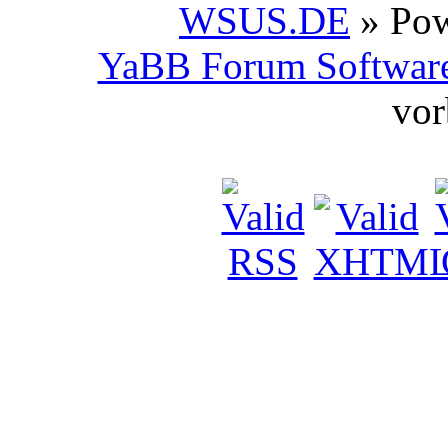
WSUS.DE
» Po
YaBB Forum Softwar
vor