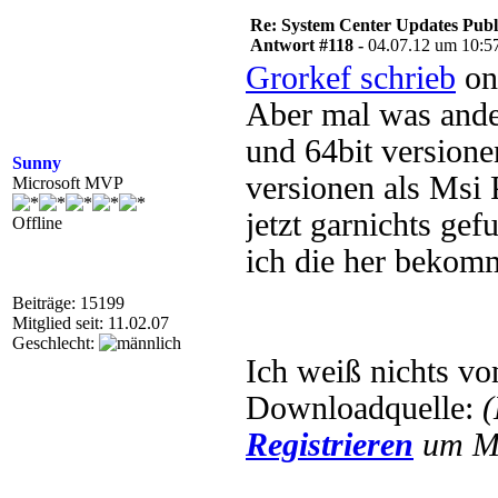
Re: System Center Updates Publ
Antwort #118 -
04.07.12 um 10:5
Grorkef schrieb
on
Aber mal was ander
und 64bit versionen
Sunny
versionen als Msi 
Microsoft MVP
jetzt garnichts ge
Offline
ich die her bekom
Beiträge: 15199
Mitglied seit: 11.02.07
Geschlecht:
Ich weiß nichts vo
Downloadquelle:
Registrieren
um Mu