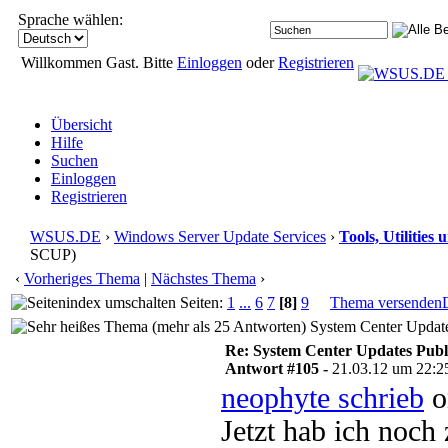
Sprache wählen:
Willkommen Gast. Bitte
Einloggen
oder
Registrieren
Übersicht
Hilfe
Suchen
Einloggen
Registrieren
WSUS.DE
›
Windows Server Update Services
›
Tools, Utilitie
SCUP)
‹
Vorheriges Thema
|
Nächstes Thema
›
Seiten:
1
...
6
7
[8]
9
Thema versenden
System Center Update
Re: System Center Updates Publ
Antwort #105 -
21.03.12 um 22:2
neophyte schrieb
o
Jetzt hab ich noch