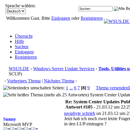
Sprache wählen:
Willkommen Gast. Bitte
Einloggen
oder
Registrieren
Übersicht
Hilfe
Suchen
Einloggen
Registrieren
WSUS.DE
›
Windows Server Update Services
›
Tools, Utilitie
SCUP)
‹
Vorheriges Thema
|
Nächstes Thema
›
Seiten:
1
...
6
7
[8]
9
Thema versenden
System Center Update
Re: System Center Updates Publ
Antwort #105 -
21.03.12 um 22:2
neophyte schrieb
on 21.03.12 um 21
Jetzt hab ich noch zwei letzte Frag
Sunny
in den LUP eintragen ?
Microsoft MVP