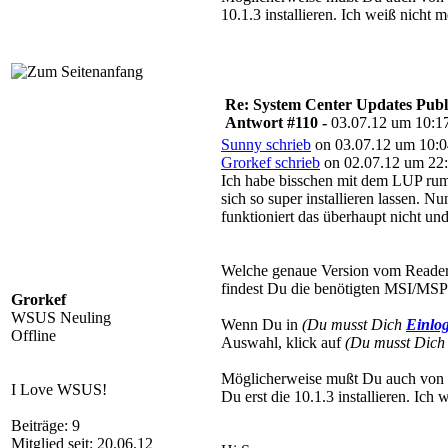
10.1.3 installieren. Ich weiß nicht 
Re: System Center Updates Publ
Antwort #110 -
03.07.12 um 10:1
Sunny schrieb
on 03.07.12 um 10:0
Grorkef schrieb
on 02.07.12 um 22:
Ich habe bisschen mit dem LUP rum 
sich so super installieren lassen. 
funktioniert das überhaupt nicht un
Welche genaue Version vom Reader h
findest Du die benötigten MSI/MSP
Grorkef
WSUS Neuling
Wenn Du in
(Du musst Dich
Einlo
Offline
Auswahl, klick auf
(Du musst Dic
Möglicherweise mußt Du auch von u
I Love WSUS!
Du erst die 10.1.3 installieren. Ich
Beiträge: 9
Mitglied seit: 20.06.12