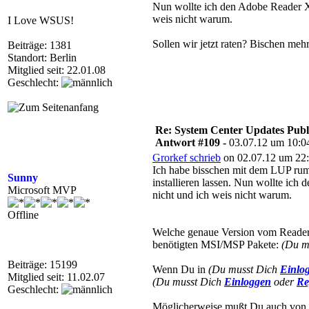
Nun wollte ich den Adobe Reader X 
weis nicht warum.
I Love WSUS!
Sollen wir jetzt raten? Bischen meh
Beiträge: 1381
Standort: Berlin
Mitglied seit: 22.01.08
Geschlecht:
Re: System Center Updates Publ
Antwort #109 -
03.07.12 um 10:0
Grorkef schrieb
on 02.07.12 um 22:
Ich habe bisschen mit dem LUP rum 
Sunny
installieren lassen. Nun wollte ich
Microsoft MVP
nicht und ich weis nicht warum.
Offline
Welche genaue Version vom Reader h
benötigten MSI/MSP Pakete:
(Du m
Beiträge: 15199
Wenn Du in
(Du musst Dich
Einlo
Mitglied seit: 11.02.07
(Du musst Dich
Einloggen
oder
Re
Geschlecht:
Möglicherweise mußt Du auch von u