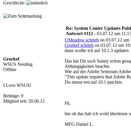
Geschlecht:
Re: System Center Updates Publ
Antwort #112 -
03.07.12 um 11:1
UMeadow schrieb
on 03.07.12 um 
Grorkef schrieb
on 03.07.12 um 10:
dann wollte ich auf 10.1.3 updaten
Grorkef
Das hat Dir soch Sunny schon gesag
WSUS Neuling
Abhängigkeiten beachte.
Offline
Wie auf der Adobe Seitezum Adobe 
"This update requires that Adobe Rea
Du musst erst auf 10.1 patchen.
I Love WSUS!
Beiträge: 9
Mitglied seit: 20.06.12
Hi,
hm ok das hab ich wohl überlesen w
MFG Daniel L.