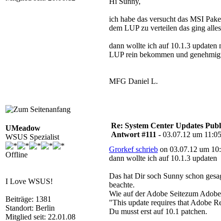
Hi Sunny,
ich habe das versucht das MSI Pa
dem LUP zu verteilen das ging alles 
dann wollte ich auf 10.1.3 update
LUP rein bekommen und genehmigt 
MFG Daniel L.
Re: System Center Updates Publ
UMeadow
Antwort #111 -
03.07.12 um 11:0
WSUS Spezialist
Grorkef schrieb
on 03.07.12 um 10:
Offline
dann wollte ich auf 10.1.3 updaten
Das hat Dir soch Sunny schon gesa
I Love WSUS!
beachte.
Wie auf der Adobe Seitezum Adobe 
Beiträge: 1381
"This update requires that Adobe Rea
Standort: Berlin
Du musst erst auf 10.1 patchen.
Mitglied seit: 22.01.08