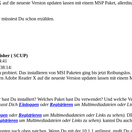
auf die neueste Version updaten lassen mit einem MSP Paket, allerding
r müsstest Du schon erzählen.
isher ( SCUP)
4:41
38:14:
probiert. Das installieren von MSI Paketen ging bis jetzt Reibungslos
 den Adobe Reader X auf die neueste Version updaten lassen mit einem M
ast Du installiert? Welches Paket hast Du verwendet? Und welche Vers
usst Dich
Einloggen
oder
Registrieren
um Multimediadateien oder Lin
ggen
oder
Registrieren
um Multimediadateien oder Links zu sehen).
DE 
gistrieren
um Multimediadateien oder Links zu sehen).
kannst Du auch
nten nach oben patchen. Wenn Du mit der 10.1.1 anfängst, mußt Du mö