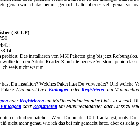
mehr genau wie ich das bei mir gemacht hatte, aber es sieht genau so aus
isher ( SCUP)
7:50
4:41:
38:14:
probiert. Das installieren von MSI Paketen ging bis jetzt Reibungslo
Nun wollte ich den Adobe Reader X auf die neueste Version updaten lass
d ich weis nicht warum.
ast Du installiert? Welches Paket hast Du verwendet? Und welche Vers
 Pakete:
(Du musst Dich
Einloggen
oder
Registrieren
um Multimediada
ggen
oder
Registrieren
um Multimediadateien oder Links zu sehen).
DE 
h
Einloggen
oder
Registrieren
um Multimediadateien oder Links zu seh
nten nach oben patchen. Wenn Du mit der 10.1.1 anfängst, mußt Du m
 weiß nicht mehr genau wie ich das bei mir gemacht hatte, aber es sieht 