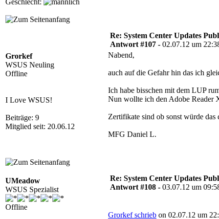
Geschlecht:
Re: System Center Updates Publ
Antwort #107 -
02.07.12 um 22:3
Nabend,
Grorkef
WSUS Neuling
auch auf die Gefahr hin das ich gl
Offline
Ich habe bisschen mit dem LUP rum p
Nun wollte ich den Adobe Reader X 
I Love WSUS!
Zertifikate sind ob sonst würde das 
Beiträge: 9
Mitglied seit: 20.06.12
MFG Daniel L.
Re: System Center Updates Publ
UMeadow
Antwort #108 -
03.07.12 um 09:5
WSUS Spezialist
Offline
Grorkef schrieb
on 02.07.12 um 22: