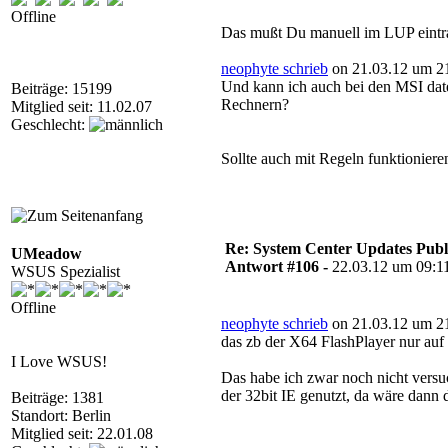
Offline
Das mußt Du manuell im LUP eintr
neophyte schrieb
on 21.03.12 um 21
Und kann ich auch bei den MSI datei
Beiträge: 15199
Rechnern?
Mitglied seit: 11.02.07
Geschlecht:
Sollte auch mit Regeln funktionier
Re: System Center Updates Publ
UMeadow
Antwort #106 -
22.03.12 um 09:1
WSUS Spezialist
Offline
neophyte schrieb
on 21.03.12 um 21
das zb der X64 FlashPlayer nur auf 
I Love WSUS!
Das habe ich zwar noch nicht versuc
der 32bit IE genutzt, da wäre dann d
Beiträge: 1381
Standort: Berlin
Mitglied seit: 22.01.08