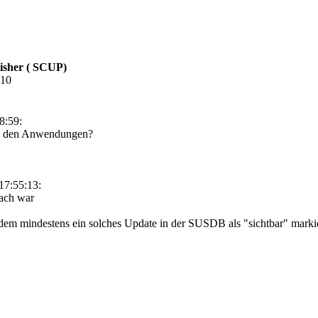
isher ( SCUP)
:10
8:59:
 in den Anwendungen?
17:55:13:
nach war
hdem mindestens ein solches Update in der SUSDB als "sichtbar" markie