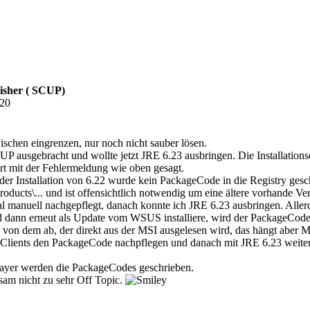
isher ( SCUP)
:20
schen eingrenzen, nur noch nicht sauber lösen.
UP ausgebracht und wollte jetzt JRE 6.23 ausbringen. Die Installationsd
iert mit der Fehlermeldung wie oben gesagt.
i der Installation von 6.22 wurde kein PackageCode in die Registry gesc
ducts\... und ist offensichtlich notwendig um eine ältere vorhande Vers
 manuell nachgepflegt, danach konnte ich JRE 6.23 ausbringen. Aller
d dann erneut als Update vom WSUS installiere, wird der PackageCode
 von dem ab, der direkt aus der MSI ausgelesen wird, das hängt abe
len Clients den PackageCode nachpflegen und danach mit JRE 6.23 weite
ayer werden die PackageCodes geschrieben.
gsam nicht zu sehr Off Topic.