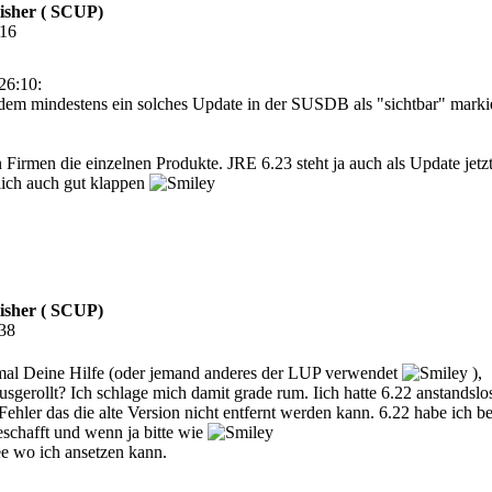
isher ( SCUP)
:16
26:10:
hdem mindestens ein solches Update in der SUSDB als "sichtbar" markie
 Firmen die einzelnen Produkte. JRE 6.23 steht ja auch als Update jet
lich auch gut klappen
isher ( SCUP)
:38
 mal Deine Hilfe (oder jemand anderes der LUP verwendet
),
erollt? Ich schlage mich damit grade rum. Iich hatte 6.22 anstandslos
hler das die alte Version nicht entfernt werden kann. 6.22 habe ich ber
eschafft und wenn ja bitte wie
e wo ich ansetzen kann.