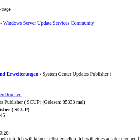
s und Erweiterungen
› System Center Updates Publisher (
en
Drucken
s Publisher ( SCUP) (Gelesen: 85333 mal)
isher ( SCUP)
:45
9:20:
mein ich. Ich will keines selbst erstellen. Ich will eines aus der eige