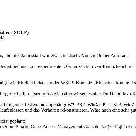
isher ( SCUP)
:44
en, aber der Jahresstart war etwas hektisch. Nun zu Deiner Anfrage:
s ist bei uns noch experimentell. Grundsätzlich veröffentliche ich mi
igt, wie ich die Updates in der WSUS-Konsole nicht sehen konnte. Da
hr gerne helfen. Dazu müsste ich aber wissen, woher Du Deine Java-Kit
rstmal folgende Testsyteme angehängt W2k3R2, WinXP Prof. SP3, Win7
n laufenlassen und das Verhalten rekonstruieren. Wäre auch eine sehr g
erst geplant:
OnlinePlugIn, Citrix Access Management Console 4.x (zerlegt in Einzel