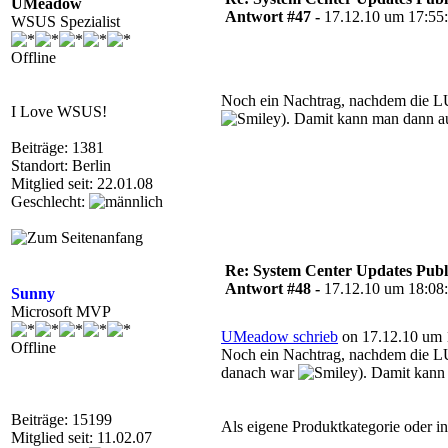
UMeadow
Antwort #47 -
17.12.10 um 17:55
WSUS Spezialist
Offline
Noch ein Nachtrag, nachdem die LUP
I Love WSUS!
). Damit kann man dann auc
Beiträge: 1381
Standort: Berlin
Mitglied seit: 22.01.08
Geschlecht:
Re: System Center Updates Publ
Antwort #48 -
17.12.10 um 18:08
Sunny
Microsoft MVP
UMeadow schrieb
on 17.12.10 um 
Offline
Noch ein Nachtrag, nachdem die LUP
danach war
). Damit kann
Beiträge: 15199
Als eigene Produktkategorie oder
Mitglied seit: 11.02.07