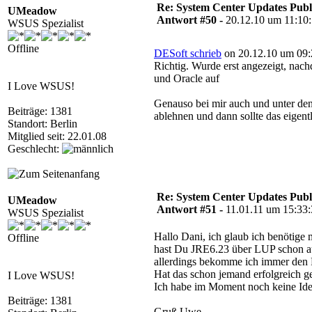
Re: System Center Updates Publ
UMeadow
Antwort #50 -
20.12.10 um 11:10
WSUS Spezialist
Offline
DESoft schrieb
on 20.12.10 um 09:
Richtig. Wurde erst angezeigt, nac
und Oracle auf
I Love WSUS!
Genauso bei mir auch und unter den
Beiträge: 1381
ablehnen und dann sollte das eigent
Standort: Berlin
Mitglied seit: 22.01.08
Geschlecht:
Re: System Center Updates Publ
UMeadow
Antwort #51 -
11.01.11 um 15:33
WSUS Spezialist
Hallo Dani, ich glaub ich benötige
Offline
hast Du JRE6.23 über LUP schon ausg
allerdings bekomme ich immer den Fe
Hat das schon jemand erfolgreich g
I Love WSUS!
Ich habe im Moment noch keine Ide
Beiträge: 1381
Gruß Uwe