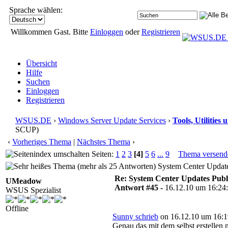
Sprache wählen:
Willkommen Gast. Bitte
Einloggen
oder
Registrieren
Übersicht
Hilfe
Suchen
Einloggen
Registrieren
WSUS.DE
›
Windows Server Update Services
›
Tools, Utilitie
SCUP)
‹
Vorheriges Thema
|
Nächstes Thema
›
Seiten:
1
2
3
[4]
5
6
...
9
Thema versend
System Center Update
Re: System Center Updates Publ
UMeadow
Antwort #45 -
16.12.10 um 16:24
WSUS Spezialist
Offline
Sunny schrieb
on 16.12.10 um 16:1
Genau das mit dem selbst erstellen 