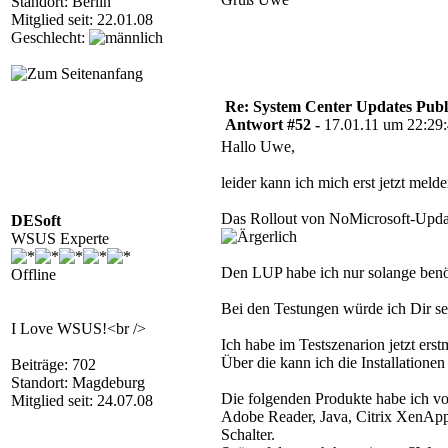
Standort: Berlin
Mitglied seit: 22.01.08
Geschlecht:
Re: System Center Updates Publ
Antwort #52 -
17.01.11 um 22:29
Hallo Uwe,
leider kann ich mich erst jetzt meld
Das Rollout von NoMicrosoft-Update
DESoft
WSUS Experte
Den LUP habe ich nur solange benöt
Offline
Bei den Testungen würde ich Dir se
I Love WSUS!<br />
Ich habe im Testszenarion jetzt e
Über die kann ich die Installatione
Beiträge: 702
Standort: Magdeburg
Die folgenden Produkte habe ich vor
Mitglied seit: 24.07.08
Adobe Reader, Java, Citrix XenApp-
Schalter.