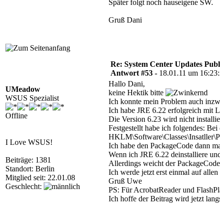
Später folgt noch hauseigene SW.
Gruß Dani
Re: System Center Updates Publ
Antwort #53 -
18.01.11 um 16:23
Hallo Dani,
UMeadow
keine Hektik bitte
WSUS Spezialist
Ich konnte mein Problem auch inzwi
Ich habe JRE 6.22 erfolgreich mit L
Offline
Die Version 6.23 wird nicht install
Festgestellt habe ich folgendes: Be
HKLM\Software\Classes\Insatller\Pro
I Love WSUS!
Ich habe den PackageCode dann mal
Wenn ich JRE 6.22 deinstalliere un
Beiträge: 1381
Allerdings weicht der PackageCode
Standort: Berlin
Ich werde jetzt erst einmal auf al
Mitglied seit: 22.01.08
Gruß Uwe
Geschlecht:
PS: Für AcrobatReader und FlashPl
Ich hoffe der Beitrag wird jetzt lan