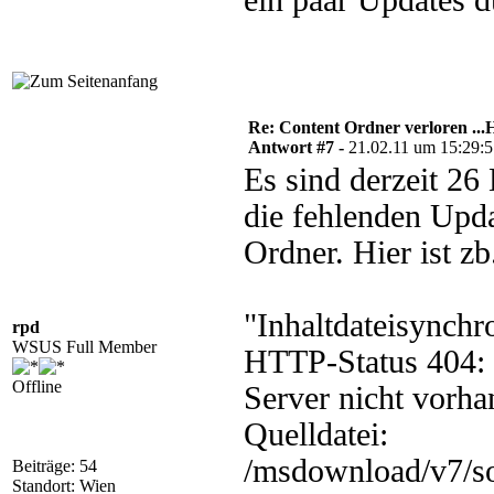
ein paar Updates d
Re: Content Ordner verloren ...H
Antwort #7 -
21.02.11 um 15:29:
Es sind derzeit 2
die fehlenden Upda
Ordner. Hier ist z
"Inhaltdateisynchr
rpd
WSUS Full Member
HTTP-Status 404: 
Offline
Server nicht vorha
Quelldatei:
/msdownload/v7/s
Beiträge: 54
Standort: Wien