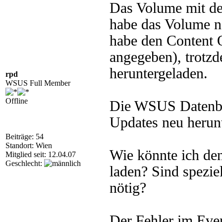
Das Volume mit de
habe das Volume ne
habe den Content O
angegeben), trotz
heruntergeladen.
rpd
WSUS Full Member
Offline
Die WSUS Datenbank
Updates neu herunt
Beiträge: 54
Standort: Wien
Wie könnte ich de
Mitglied seit: 12.04.07
Geschlecht:
laden? Sind spezie
nötig?
Der Fehler im Even