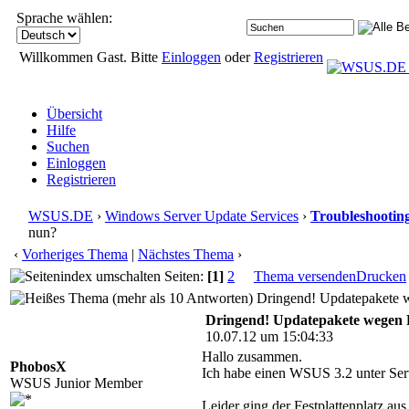
Sprache wählen:
Willkommen Gast. Bitte
Einloggen
oder
Registrieren
Übersicht
Hilfe
Suchen
Einloggen
Registrieren
WSUS.DE
›
Windows Server Update Services
›
Troubleshootin
nun?
‹
Vorheriges Thema
|
Nächstes Thema
›
Seiten:
[1]
2
Thema versenden
Drucken
Dringend! Updatepakete w
Dringend! Updatepakete wegen P
10.07.12 um 15:04:33
Hallo zusammen.
PhobosX
Ich habe einen WSUS 3.2 unter Ser
WSUS Junior Member
Leider ging der Festplattenplatz au