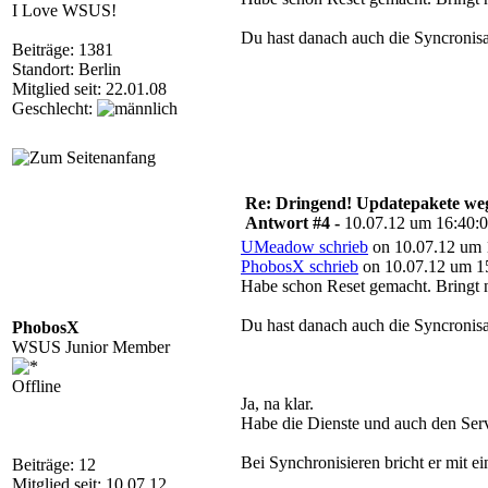
I Love WSUS!
Du hast danach auch die Syncronisa
Beiträge: 1381
Standort: Berlin
Mitglied seit: 22.01.08
Geschlecht:
Re: Dringend! Updatepakete weg
Antwort #4 -
10.07.12 um 16:40:
UMeadow schrieb
on 10.07.12 um 
PhobosX schrieb
on 10.07.12 um 15
Habe schon Reset gemacht. Bringt n
Du hast danach auch die Syncronisa
PhobosX
WSUS Junior Member
Offline
Ja, na klar.
Habe die Dienste und auch den Serv
Bei Synchronisieren bricht er mit e
Beiträge: 12
Mitglied seit: 10.07.12