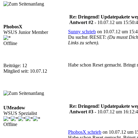
Re: Dringend! Updatepakete weg
Antwort #2 -
10.07.12 um 15:50:
PhobosX
Sunny schrieb
on 10.07.12 um 15:4
WSUS Junior Member
Du suchst /RESET:
(Du musst Dic
Links zu sehen).
Offline
Habe schon Reset gemacht. Bringt n
Beiträge: 12
Mitglied seit: 10.07.12
Re: Dringend! Updatepakete weg
UMeadow
Antwort #3 -
10.07.12 um 16:12:
WSUS Spezialist
Offline
PhobosX schrieb
on 10.07.12 um 15
Habe schon Reset gemacht. Bringt n