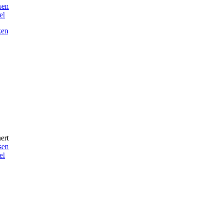
sen
el
ken
ert
sen
el