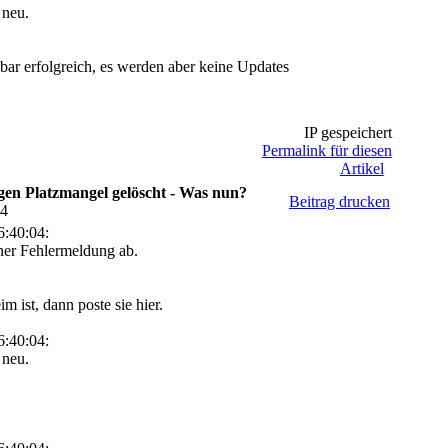
 neu.
nbar erfolgreich, es werden aber keine Updates
IP gespeichert
Permalink für diesen
Artikel
en Platzmangel gelöscht - Was nun?
Beitrag drucken
24
:40:04:
iner Fehlermeldung ab.
 ist, dann poste sie hier.
:40:04:
 neu.