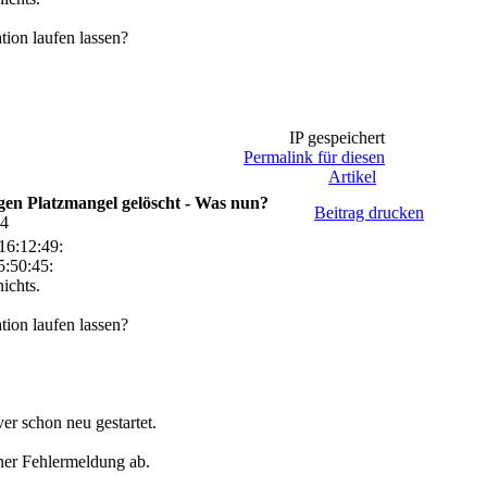
tion laufen lassen?
IP gespeichert
Permalink für diesen
Artikel
en Platzmangel gelöscht - Was nun?
Beitrag drucken
04
16:12:49:
:50:45:
ichts.
tion laufen lassen?
er schon neu gestartet.
iner Fehlermeldung ab.