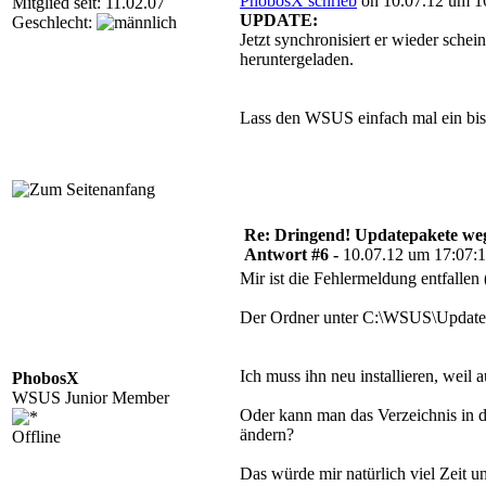
PhobosX schrieb
on 10.07.12 um 16
Mitglied seit: 11.02.07
UPDATE:
Geschlecht:
Jetzt synchronisiert er wieder schei
heruntergeladen.
Lass den WSUS einfach mal ein biss
Re: Dringend! Updatepakete weg
Antwort #6 -
10.07.12 um 17:07:
Mir ist die Fehlermeldung entfallen (
Der Ordner unter C:\WSUS\UpdateSe
Ich muss ihn neu installieren, weil a
PhobosX
WSUS Junior Member
Oder kann man das Verzeichnis in d
ändern?
Offline
Das würde mir natürlich viel Zeit u