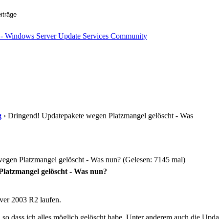
g
› Dringend! Updatepakete wegen Platzmangel gelöscht - Was
egen Platzmangel gelöscht - Was nun? (Gelesen: 7145 mal)
latzmangel gelöscht - Was nun?
ver 2003 R2 laufen.
s, so dass ich alles möglich gelöscht habe. Unter anderem auch die Upd