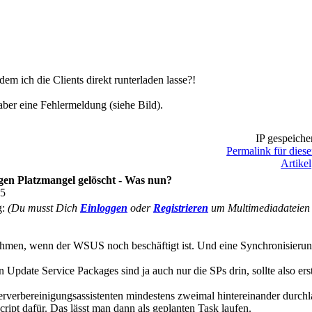
m ich die Clients direkt runterladen lasse?!
ber eine Fehlermeldung (siehe Bild).
IP gespeiche
Permalink für dies
Artikel
en Platzmangel gelöscht - Was nun?
45
g:
(Du musst Dich
Einloggen
oder
Registrieren
um Multimediadateien o
men, wenn der WSUS noch beschäftigt ist. Und eine Synchronisierung
 in Update Service Packages sind ja auch nur die SPs drin, sollte also er
Serverbereinigungsassistenten mindestens zweimal hintereinander durch
cript dafür. Das lässt man dann als geplanten Task laufen.