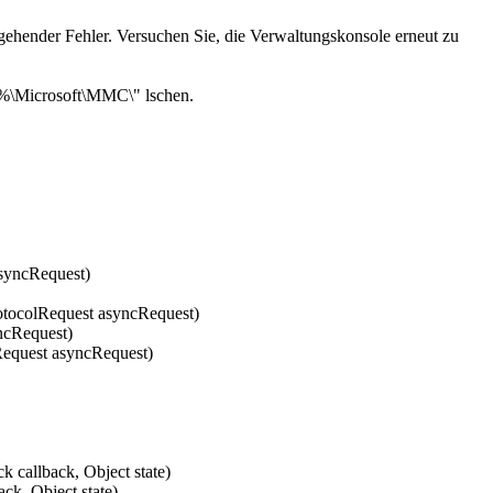
gehender Fehler. Versuchen Sie, die Verwaltungskonsole erneut zu
ta%\Microsoft\MMC\" lschen.
asyncRequest)
tocolRequest asyncRequest)
ncRequest)
lRequest asyncRequest)
callback, Object state)
k, Object state)