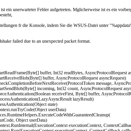
 ein unerwarteter Fehler aufgetreten. Mglicherweise ist es ein vorber
esteht,
instellungen fr die Konsole, indem Sie die WSUS-Datei unter "%appda
hake failed due to an unexpected packet format.
tartReadFrame(Byte[] buffer, Int32 readBytes, AsyncProtocolRequest 
tartReceiveBlob(Byte[] buffer, AsyncProtocolRequest asyncRequest)
CheckCompletionBeforeNextReceive(ProtocolToken message, AsyncPro
tartSendBlob(Byte[] incoming, Int32 count, AsyncProtocolRequest asy
rceAuthentication(Boolean receiveFirst, Byte[] buffer, AsyncProtoco
rocessAuthentication(LazyAsyncResult lazyResult)
ssAuthentication(Object state)
text.runTryCode(Object userData)
ces.RuntimeHelpers.ExecuteCodeWithGuaranteedCleanup(
tCode, Object userData)
ext.RunInternal(ExecutionContext executionContext, ContextCallback 
ext.Run(ExecutionContext executionContext, ContextCallback callbac