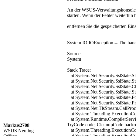
An der WSUS-Verwaltungskonsole ist
starten. Wenn der Fehler weiterhin b
entfernen Sie die gespeicherten E
System.IO.IOException -- The hands
Source
System
Stack Trace:
at System.Net.Security.SslState.S
at System.Net.Security.SslState.S
at System.Net.Security.SslState.
at System.Net.Security.SslState.S
at System.Net.Security.SslState.Fo
at System.Net.Security.SslState.P
at System.Net.TlsStream.CallProce
at System.Threading.ExecutionCon
at System.Runtime.CompilerServi
TryCode code, CleanupCode backou
Markus2708
at System.Threading.ExecutionCont
WSUS Neuling
at System.Threading.ExecutionCont