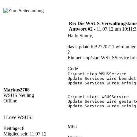
Re: Die WSUS-Verwaltungskonso
Antwort #2 -
11.07.12 um 10:11:3
Hallo Sunny,
das Update KB2720211 wird unter So
?
Ein net stop/start WSUSService brin
Code
C:\>net stop WSUSService

Update Services wird beendet.
Update Services wurde erfolgr
Markus2708
WSUS Neuling
C:\>net start WSUSService

Offline
Update Services wird gestarte
Update Services wurde erfolgr
I Love WSUS!
MfG
Beiträge: 8
Mitglied seit: 11.07.12