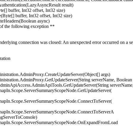
thentication(LazyAsyncResult result)
] buffer, Int32 offset, Int32 size)
te[] buffer, Int32 offset, Int32 size)
teHeaders(Boolean async)
 of the following exception **
derlying connection was closed: An unexpected error occurred on a se
ration
istration.AdminProxy.CreateUpdateServer(Object[] args)
nistration.AdminProxy.GetUpdateServer(String serverName, Boolean
AdminApiAccess.AdminApiTools.GetUpdateServer(String serverName,
SnapIn.Scope.ServerSummaryScopeNode.GetUpdateServer(
SnapIn.Scope.ServerSummaryScopeNode.ConnectToServer(
.SnapIn.Scope.ServerSummaryScopeNode.ConnectToServerA
ngServerToConsole)
.SnapIn.Scope.ServerSummaryScopeNode.OnExpandFromLoad