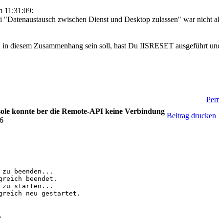
 11:31:09:
i "Datenaustausch zwischen Dienst und Desktop zulassen" war nicht ak
n in diesem Zusammenhang sein soll, hast Du IISRESET ausgeführt un
Perm
le konnte ber die Remote-API keine Verbindung
Beitrag drucken
46
zu beenden...

reich beendet.

zu starten...

greich neu gestartet.


