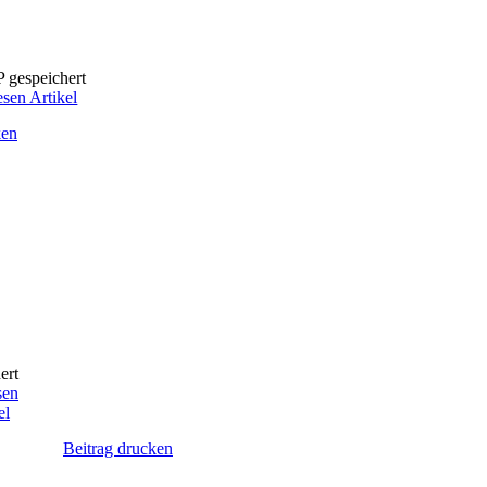
P gespeichert
esen Artikel
ken
ert
sen
el
Beitrag drucken