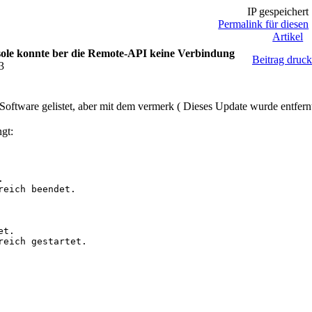
IP gespeichert
Permalink für diesen
Artikel
le konnte ber die Remote-API keine Verbindung
Beitrag druc
3
ftware gelistet, aber mit dem vermerk ( Dieses Update wurde entfernt
gt:


eich beendet.

t.

eich gestartet. 
