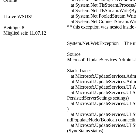
Offline
at System.Net.TlsStream.ProcessAu
at System.Net.TlsStream.Write(Byte[
at System.Net.PooledStream.Write(By
I Love WSUS!
at System.Net.ConnectStream.Wri
** this exception was nested inside
Beiträge: 8
Mitglied seit: 11.07.12
System.Net.WebException -- The un
Source
Microsoft.UpdateServices.Administ
Stack Trace:
at Microsoft.UpdateServices.Admin
at Microsoft.UpdateServices.Admi
at Microsoft.UpdateServices.UI.
at Microsoft.UpdateServices.UI.
PersistedServerSettings settings)
at Microsoft.UpdateServices.UI.
)
at Microsoft.UpdateServices.UI
ndPopulateNode(Boolean connecti
at Microsoft.UpdateServices.UI
(SyncStatus status)