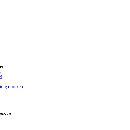
ert
sen
el
trag drucken
nks zu