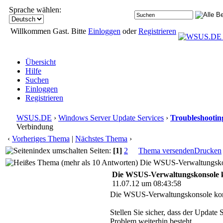
Sprache wählen:
Willkommen Gast. Bitte
Einloggen
oder
Registrieren
Übersicht
Hilfe
Suchen
Einloggen
Registrieren
WSUS.DE
›
Windows Server Update Services
›
Troubleshootin
Verbindung
‹
Vorheriges Thema
|
Nächstes Thema
›
Seiten:
[1]
2
Thema versenden
Drucken
Die WSUS-Verwaltungskons
Die WSUS-Verwaltungskonsole k
11.07.12 um 08:43:58
Die WSUS-Verwaltungskonsole konn
Stellen Sie sicher, dass der Updat
Problem weiterhin besteht.