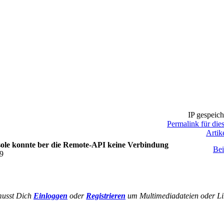
IP gespeich
Permalink für die
Artik
le konnte ber die Remote-API keine Verbindung
Bei
39
musst Dich
Einloggen
oder
Registrieren
um Multimediadateien oder Li