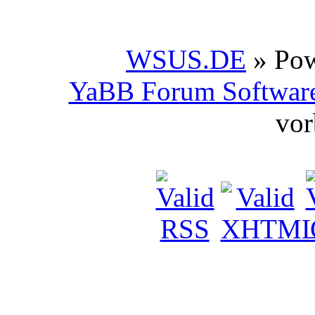
WSUS.DE
» Po
YaBB Forum Softwar
vor