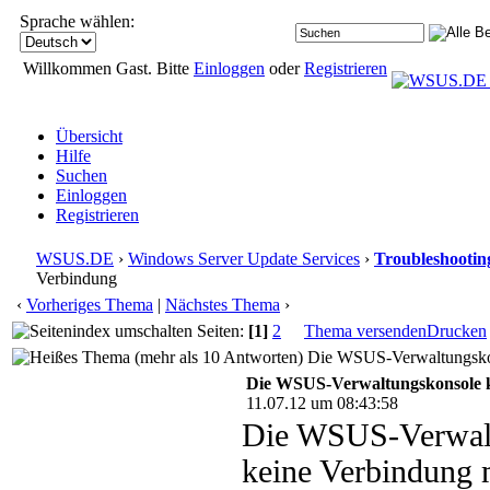
Sprache wählen:
Willkommen Gast. Bitte
Einloggen
oder
Registrieren
Übersicht
Hilfe
Suchen
Einloggen
Registrieren
WSUS.DE
›
Windows Server Update Services
›
Troubleshootin
Verbindung
‹
Vorheriges Thema
|
Nächstes Thema
›
Seiten:
[1]
2
Thema versenden
Drucken
Die WSUS-Verwaltungskons
Die WSUS-Verwaltungskonsole k
11.07.12 um 08:43:58
Die WSUS-Verwalt
keine Verbindung 