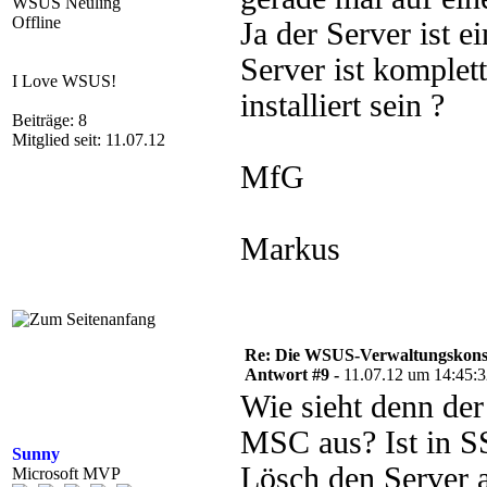
WSUS Neuling
Offline
Ja der Server ist
Server ist komple
I Love WSUS!
installiert sein ?
Beiträge: 8
Mitglied seit: 11.07.12
MfG
Markus
Re: Die WSUS-Verwaltungskonso
Antwort #9 -
11.07.12 um 14:45:
Wie sieht denn de
MSC aus? Ist in SS
Sunny
Lösch den Server 
Microsoft MVP