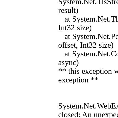
System.Net.TlsStr
result)
at System.Net.TlsS
Int32 size)
at System.Net.Poo
offset, Int32 size)
at System.Net.Co
async)
** this exception 
exception **
System.Net.WebExc
closed: An unexpec