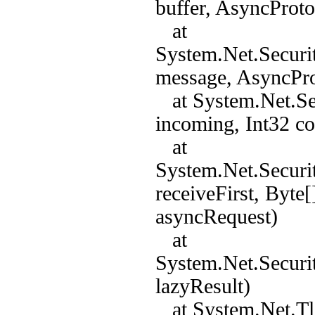
buffer, AsyncProt
at
System.Net.Securi
message, AsyncPro
at System.Net.Sec
incoming, Int32 c
at
System.Net.Securi
receiveFirst, Byte
asyncRequest)
at
System.Net.Securi
lazyResult)
at System.Net.Tls