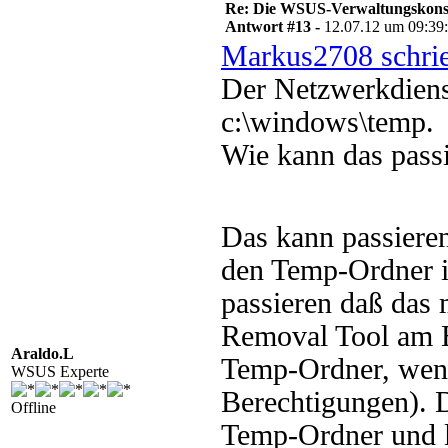
Re: Die WSUS-Verwaltungskonso
Antwort #13 -
12.07.12 um 09:39
Markus2708 schri
Der Netzwerkdiens
c:\windows\temp.
Wie kann das passi
Das kann passiere
den Temp-Ordner i
passieren daß das
Removal Tool am E
Araldo.L
Temp-Ordner, wenn 
WSUS Experte
Berechtigungen). 
Offline
Temp-Ordner und l