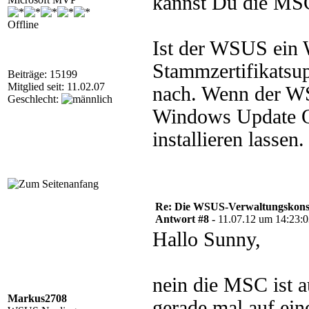
kannst Du die MSC 
Offline
Ist der WSUS ein 
Stammzertifikatsupd
Beiträge: 15199
Mitglied seit: 11.02.07
nach. Wenn der WSU
Geschlecht:
Windows Update O
installieren lassen
Re: Die WSUS-Verwaltungskonso
Antwort #8 -
11.07.12 um 14:23:
Hallo Sunny,
nein die MSC ist au
Markus2708
gerade mal auf eine