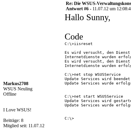
Re: Die WSUS-Verwaltungskonso
Antwort #6 -
11.07.12 um 12:08:
Hallo Sunny,
Code
C:\>iisreset

Es wird versucht, den Dienst 
Internetdienste wurden erfolg
Es wird versucht, den Dienst 
Internetdienste wurden erfol
C:\>net stop WSUSService

Update Services wird beendet.
Markus2708
Update Services wurde erfolgr
WSUS Neuling
Offline
C:\>net start WSUSService

Update Services wird gestarte
Update Services wurde erfolgr
I Love WSUS!
C:\>

Beiträge: 8
Mitglied seit: 11.07.12