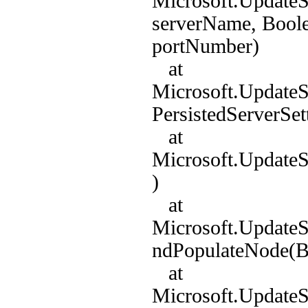
Microsoft.Update
serverName, Boole
portNumber)
at
Microsoft.Update
PersistedServerSett
at
Microsoft.Update
)
at
Microsoft.Update
ndPopulateNode(B
at
Microsoft.Update