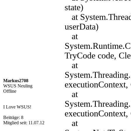
state)
at System.Thread
userData)
at
System.Runtime.C
TryCode code, Cle
at
System.Threading.
Markus2708
executionContext, 
WSUS Neuling
Offline
at
System.Threading
I Love WSUS!
executionContext, 
Beiträge: 8
at
Mitglied seit: 11.07.12