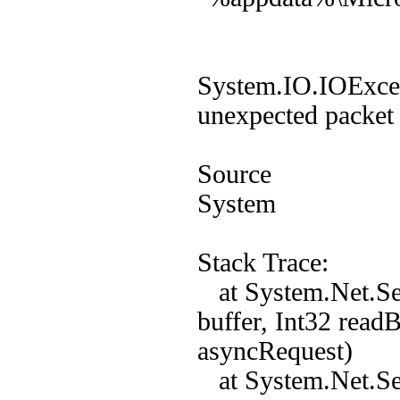
System.IO.IOExcep
unexpected packet 
Source
System
Stack Trace:
at System.Net.Sec
buffer, Int32 read
asyncRequest)
at System.Net.Sec