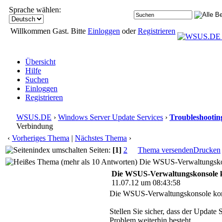
Sprache wählen:
Willkommen Gast. Bitte
Einloggen
oder
Registrieren
Übersicht
Hilfe
Suchen
Einloggen
Registrieren
WSUS.DE
›
Windows Server Update Services
›
Troubleshootin
Verbindung
‹
Vorheriges Thema
|
Nächstes Thema
›
Seiten:
[1]
2
Thema versenden
Drucken
Die WSUS-Verwaltungskons
Die WSUS-Verwaltungskonsole k
11.07.12 um 08:43:58
Die WSUS-Verwaltungskonsole konn
Stellen Sie sicher, dass der Updat
Problem weiterhin besteht.