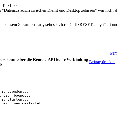
 11:31:09:
i "Datenaustausch zwischen Dienst und Desktop zulassen" war nicht ak
n in diesem Zusammenhang sein soll, hast Du IISRESET ausgeführt un
Perm
le konnte ber die Remote-API keine Verbindung
Beitrag drucken
46
zu beenden...

reich beendet.

zu starten...

greich neu gestartet.


