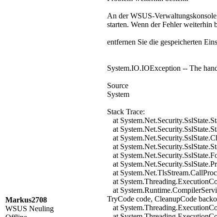
An der WSUS-Verwaltungskonsole ist
starten. Wenn der Fehler weiterhin b
entfernen Sie die gespeicherten E
System.IO.IOException -- The hands
Source
System
Stack Trace:
at System.Net.Security.SslState.S
at System.Net.Security.SslState.S
at System.Net.Security.SslState.
at System.Net.Security.SslState.S
at System.Net.Security.SslState.Fo
at System.Net.Security.SslState.P
at System.Net.TlsStream.CallProce
at System.Threading.ExecutionCon
at System.Runtime.CompilerServi
TryCode code, CleanupCode backou
Markus2708
at System.Threading.ExecutionCont
WSUS Neuling
at System.Threading.ExecutionCont