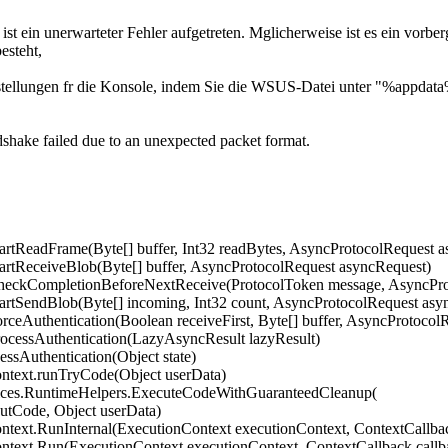
 ein unerwarteter Fehler aufgetreten. Mglicherweise ist es ein vorber
esteht,
instellungen fr die Konsole, indem Sie die WSUS-Datei unter "%appda
hake failed due to an unexpected packet format.
tartReadFrame(Byte[] buffer, Int32 readBytes, AsyncProtocolRequest 
tartReceiveBlob(Byte[] buffer, AsyncProtocolRequest asyncRequest)
CheckCompletionBeforeNextReceive(ProtocolToken message, AsyncPro
tartSendBlob(Byte[] incoming, Int32 count, AsyncProtocolRequest asy
rceAuthentication(Boolean receiveFirst, Byte[] buffer, AsyncProtoco
rocessAuthentication(LazyAsyncResult lazyResult)
ssAuthentication(Object state)
text.runTryCode(Object userData)
ces.RuntimeHelpers.ExecuteCodeWithGuaranteedCleanup(
tCode, Object userData)
ext.RunInternal(ExecutionContext executionContext, ContextCallback 
ext.Run(ExecutionContext executionContext, ContextCallback callbac