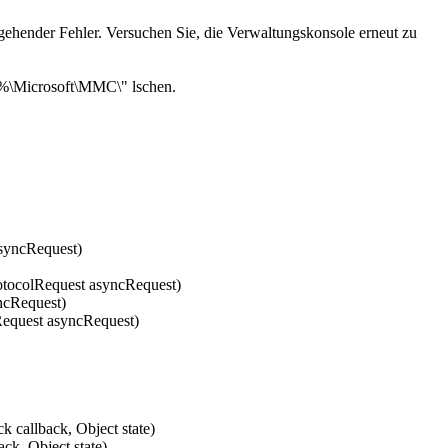
gehender Fehler. Versuchen Sie, die Verwaltungskonsole erneut zu
ta%\Microsoft\MMC\" lschen.
asyncRequest)
tocolRequest asyncRequest)
ncRequest)
lRequest asyncRequest)
callback, Object state)
k, Object state)