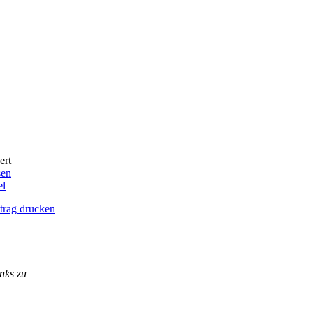
ert
sen
el
trag drucken
nks zu