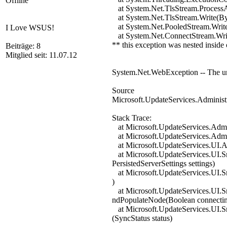
Offline
at System.Net.TlsStream.ProcessAu
at System.Net.TlsStream.Write(Byte[
at System.Net.PooledStream.Write(By
I Love WSUS!
at System.Net.ConnectStream.Wri
** this exception was nested inside
Beiträge: 8
Mitglied seit: 11.07.12
System.Net.WebException -- The un
Source
Microsoft.UpdateServices.Administ
Stack Trace:
at Microsoft.UpdateServices.Admin
at Microsoft.UpdateServices.Admi
at Microsoft.UpdateServices.UI.
at Microsoft.UpdateServices.UI.
PersistedServerSettings settings)
at Microsoft.UpdateServices.UI.
)
at Microsoft.UpdateServices.UI
ndPopulateNode(Boolean connecti
at Microsoft.UpdateServices.UI
(SyncStatus status)