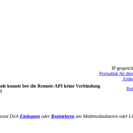
IP gespeich
Permalink für die
Artik
le konnte ber die Remote-API keine Verbindung
Bei
39
musst Dich
Einloggen
oder
Registrieren
um Multimediadateien oder Li