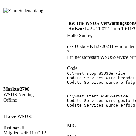
Re: Die WSUS-Verwaltungskonso
Antwort #2 -
11.07.12 um 10:11:3
Hallo Sunny,
das Update KB2720211 wird unter So
?
Ein net stop/start WSUSService brin
Code
C:\>net stop WSUSService

Update Services wird beendet.
Update Services wurde erfolgr
Markus2708
WSUS Neuling
C:\>net start WSUSService

Offline
Update Services wird gestarte
Update Services wurde erfolgr
I Love WSUS!
MfG
Beiträge: 8
Mitglied seit: 11.07.12