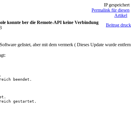
IP gespeichert
Permalink für diesen
Artikel
le konnte ber die Remote-API keine Verbindung
Beitrag druc
3
ftware gelistet, aber mit dem vermerk ( Dieses Update wurde entfernt
gt:


eich beendet.

t.

eich gestartet. 
