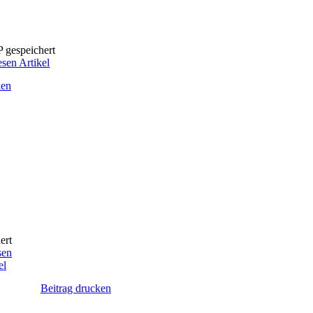
P gespeichert
esen Artikel
ken
ert
sen
el
Beitrag drucken