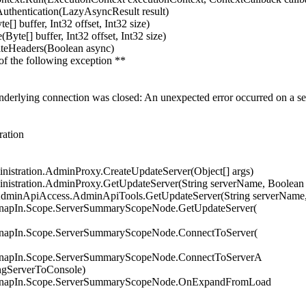
thentication(LazyAsyncResult result)
] buffer, Int32 offset, Int32 size)
te[] buffer, Int32 offset, Int32 size)
teHeaders(Boolean async)
 of the following exception **
derlying connection was closed: An unexpected error occurred on a se
ration
istration.AdminProxy.CreateUpdateServer(Object[] args)
nistration.AdminProxy.GetUpdateServer(String serverName, Boolean
AdminApiAccess.AdminApiTools.GetUpdateServer(String serverName,
SnapIn.Scope.ServerSummaryScopeNode.GetUpdateServer(
SnapIn.Scope.ServerSummaryScopeNode.ConnectToServer(
.SnapIn.Scope.ServerSummaryScopeNode.ConnectToServerA
ngServerToConsole)
.SnapIn.Scope.ServerSummaryScopeNode.OnExpandFromLoad