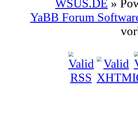
WSUS.DE
» Po
YaBB Forum Softwar
vor