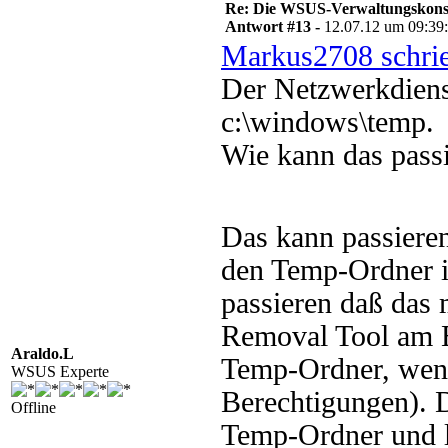
Re: Die WSUS-Verwaltungskonso
Antwort #13 -
12.07.12 um 09:39
Markus2708 schri
Der Netzwerkdiens
c:\windows\temp.
Wie kann das passi
Das kann passiere
den Temp-Ordner i
passieren daß das
Removal Tool am E
Araldo.L
Temp-Ordner, wenn 
WSUS Experte
Berechtigungen). 
Offline
Temp-Ordner und l