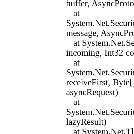
buffer, AsyncProt
at
System.Net.Securi
message, AsyncPro
at System.Net.Sec
incoming, Int32 c
at
System.Net.Securi
receiveFirst, Byte
asyncRequest)
at
System.Net.Securi
lazyResult)
at System.Net.Tls