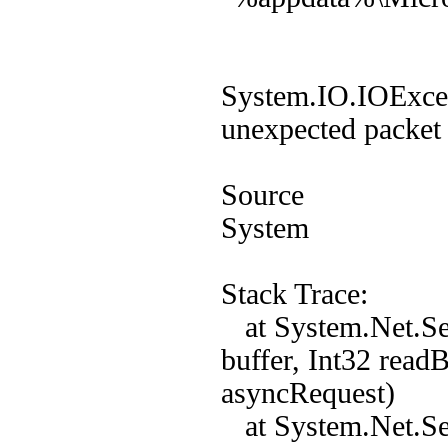
System.IO.IOExcep
unexpected packet 
Source
System
Stack Trace:
at System.Net.Sec
buffer, Int32 read
asyncRequest)
at System.Net.Sec