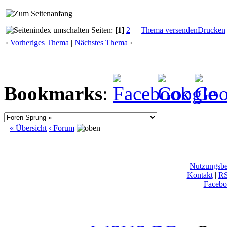
Seiten:
[1]
2
Thema versenden
Drucken
‹
Vorheriges Thema
|
Nächstes Thema
›
Bookmarks
:
« Übersicht
‹ Forum
Nutzungsb
Kontakt
|
R
Facebo