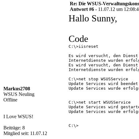
Re: Die WSUS-Verwaltungskonso
Antwort #6 -
11.07.12 um 12:08:
Hallo Sunny,
Code
C:\>iisreset

Es wird versucht, den Dienst 
Internetdienste wurden erfolg
Es wird versucht, den Dienst 
Internetdienste wurden erfol
C:\>net stop WSUSService

Update Services wird beendet.
Markus2708
Update Services wurde erfolgr
WSUS Neuling
Offline
C:\>net start WSUSService

Update Services wird gestarte
Update Services wurde erfolgr
I Love WSUS!
C:\>

Beiträge: 8
Mitglied seit: 11.07.12