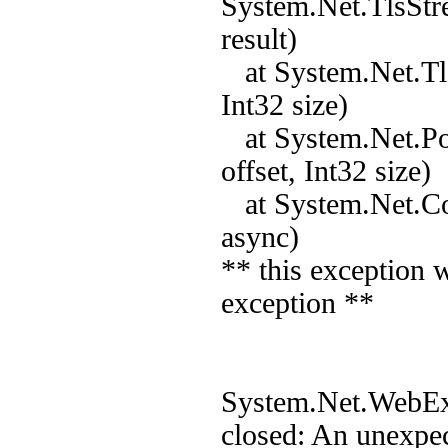
System.Net.TlsStr
result)
at System.Net.TlsS
Int32 size)
at System.Net.Poo
offset, Int32 size)
at System.Net.Co
async)
** this exception 
exception **
System.Net.WebExc
closed: An unexpec