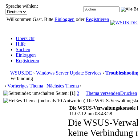
Sprache wählen:
Willkommen Gast. Bitte
Einloggen
oder
Registrieren
Übersicht
Hilfe
Suchen
Einloggen
Registrieren
WSUS.DE
›
Windows Server Update Services
›
Troubleshootin
Verbindung
‹
Vorheriges Thema
|
Nächstes Thema
›
Seiten:
[1]
2
Thema versenden
Drucken
Die WSUS-Verwaltungskons
Die WSUS-Verwaltungskonsole k
11.07.12 um 08:43:58
Die WSUS-Verwalt
keine Verbindung 