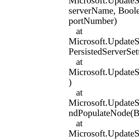
Microsoft.Update
serverName, Boole
portNumber)
at
Microsoft.Update
PersistedServerSett
at
Microsoft.Update
)
at
Microsoft.Update
ndPopulateNode(B
at
Microsoft.Update