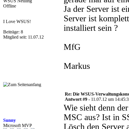
WSUS Neuling
Offline
Ja der Server ist
Server ist komple
I Love WSUS!
installiert sein ?
Beiträge: 8
Mitglied seit: 11.07.12
MfG
Markus
Re: Die WSUS-Verwaltungskonso
Antwort #9 -
11.07.12 um 14:45:
Wie sieht denn de
MSC aus? Ist in SS
Sunny
Lösch den Server 
Microsoft MVP