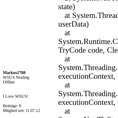
state)
at System.Thread
userData)
at
System.Runtime.C
TryCode code, Cle
at
System.Threading.
Markus2708
executionContext, 
WSUS Neuling
Offline
at
System.Threading
I Love WSUS!
executionContext, 
Beiträge: 8
at
Mitglied seit: 11.07.12