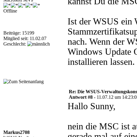
kannst Du die MSC 
Offline
Ist der WSUS ein 
Stammzertifikatsupd
Beiträge: 15199
Mitglied seit: 11.02.07
nach. Wenn der WSU
Geschlecht:
Windows Update O
installieren lassen
Re: Die WSUS-Verwaltungskonso
Antwort #8 -
11.07.12 um 14:23:
Hallo Sunny,
nein die MSC ist au
Markus2708
gerade mal auf eine