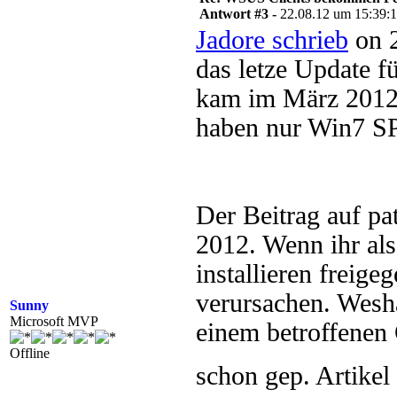
Antwort #3 -
22.08.12 um 15:39:
Jadore schrieb
on 2
das letze Update 
kam im März 2012 u
haben nur Win7 SP
Der Beitrag auf pat
2012. Wenn ihr als
installieren freig
verursachen. Wesha
Sunny
Microsoft MVP
einem betroffenen 
Offline
schon gep. Artikel