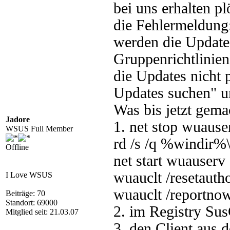
bei uns erhalten p
die Fehlermeldun
werden die Update
Gruppenrichtlinien
die Updates nicht p
Updates suchen" un
Was bis jetzt gema
Jadore
1. net stop wuause
WSUS Full Member
rd /s /q %windir%
Offline
net start wuauserv
wuauclt /resetauth
I Love WSUS
wuauclt /reportno
Beiträge: 70
Standort: 69000
2. im Registry Sus
Mitglied seit: 21.03.07
3. den Client aus