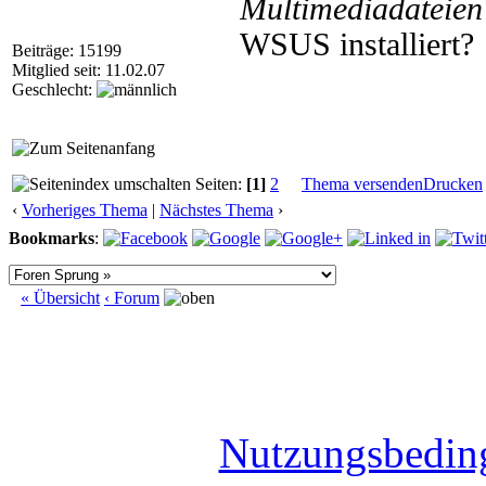
Multimediadateien 
WSUS installiert?
Beiträge: 15199
Mitglied seit: 11.02.07
Geschlecht:
Seiten:
[1]
2
Thema versenden
Drucken
‹
Vorheriges Thema
|
Nächstes Thema
›
Bookmarks
:
« Übersicht
‹ Forum
Nutzungsbedin