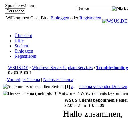
Sprache wählen:
Willkommen Gast. Bitte
Einloggen
oder
Registrieren
Übersicht
Hilfe
Suchen
Einloggen
Registrieren
WSUS.DE
›
Windows Server Update Services
›
Troubleshooting
0x800B0001
‹
Vorheriges Thema
|
Nächstes Thema
›
Seiten:
[1]
2
Thema versenden
Drucken
WSUS Clients bekommen F
WSUS Clients bekommen Fehle
22.08.12 um 10:18:09
Hallo zusammen,