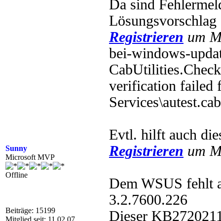
Da sind Fehlermeld
Lösungsvorschlag
Registrieren
um Mu
bei-windows-updat
CabUtilities.Chec
verification failed
Services\autest.c
Evtl. hilft auch di
Registrieren
um Mu
Sunny
Microsoft MVP
Offline
Dem WSUS fehlt au
3.2.7600.226
Beiträge: 15199
Dieser KB2720211 f
Mitglied seit: 11.02.07