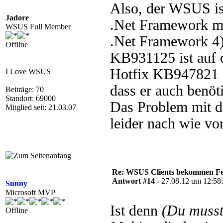
Also, der WSUS ist
Jadore
.Net Framework mi
WSUS Full Member
.Net Framework 4)
Offline
KB931125 ist auf d
Hotfix KB947821 au
I Love WSUS
dass er auch benöti
Beiträge: 70
Standort: 69000
Das Problem mit 
Mitglied seit: 21.03.07
leider nach wie vor
Re: WSUS Clients bekommen Fe
Antwort #14 -
27.08.12 um 12:58
Sunny
Microsoft MVP
Ist denn
(Du muss
Offline