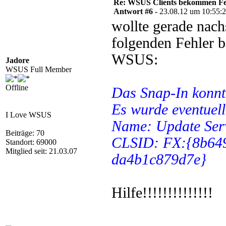
Re: WSUS Clients bekommen Fe
Antwort #6 -
23.08.12 um 10:55:
wollte gerade nach
folgenden Fehler 
WSUS:
Jadore
WSUS Full Member
Offline
Das Snap-In konnte
Es wurde eventuell 
I Love WSUS
Name: Update Ser
Beiträge: 70
CLSID: FX:{8b649
Standort: 69000
Mitglied seit: 21.03.07
da4b1c879d7e}
Hilfe!!!!!!!!!!!!!!