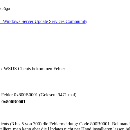
› WSUS Clients bekommen Fehler
ehler 0x800B0001 (Gelesen: 9471 mal)
r 0x800B0001
 Clients (3 bis 5 von 300) die Fehlermeldung: Code 800B0001. Bei man
alliert, man kann aber die Updates nicht per Hand installieren lassen (a