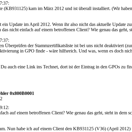
7:37:
te (KB931125) kam im März 2012 und ist überall installiert. (Wir habe
fft ein Update im April 2012. Wenn ihr also nicht das aktuelle Update z
das nicht einfach auf einem betroffenen Client? Wie genau das geht, s
7:37:
berprüfen der Stammzertifikatsliste ist bei uns nicht deaktiviert (zu
ktivierung in GPO finde - wäre hilfsreich. Und was, wenn es doch nicht
t Du auch eine Link ins Technet, dort ist der Eintrag in den GPOs zu fi
hler 0x800B0001
22
9:12:
fach auf einem betroffenen Client? Wie genau das geht, steht in dem sc
kam. Nun habe ich auf einem Client den KB931125 (V36) (April 2012) ins