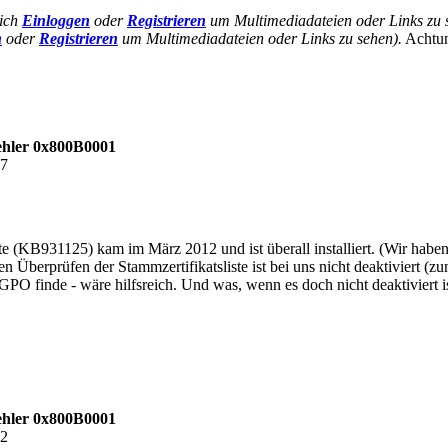
ich
Einloggen
oder
Registrieren
um Multimediadateien oder Links zu 
n
oder
Registrieren
um Multimediadateien oder Links zu sehen).
Achtun
hler 0x800B0001
37
te (KB931125) kam im März 2012 und ist überall installiert. (Wir habe
berprüfen der Stammzertifikatsliste ist bei uns nicht deaktiviert (zu
GPO finde - wäre hilfsreich. Und was, wenn es doch nicht deaktiviert i
hler 0x800B0001
12