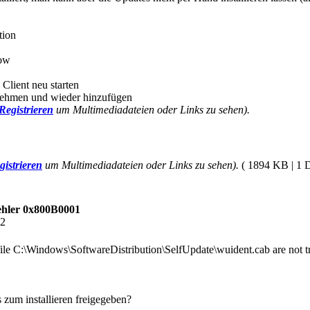
tion
now
 Client neu starten
nehmen und wieder hinzufügen
Registrieren
um Multimediadateien oder Links zu sehen).
gistrieren
um Multimediadateien oder Links zu sehen).
( 1894 KB | 1 
hler 0x800B0001
42
e C:\Windows\SoftwareDistribution\SelfUpdate\wuident.cab are not tr
s zum installieren freigegeben?