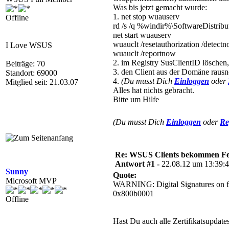
Was bis jetzt gemacht wurde:
1. net stop wuauserv
Offline
rd /s /q %windir%\SoftwareDistribu
net start wuauserv
wuauclt /resetauthorization /detect
I Love WSUS
wuauclt /reportnow
2. im Registry SusClientID löschen,
Beiträge: 70
3. den Client aus der Domäne raus
Standort: 69000
4.
(Du musst Dich
Einloggen
oder
Mitglied seit: 21.03.07
Alles hat nichts gebracht.
Bitte um Hilfe
(Du musst Dich
Einloggen
oder
Re
Re: WSUS Clients bekommen Fe
Antwort #1 -
22.08.12 um 13:39:
Sunny
Quote:
Microsoft MVP
WARNING: Digital Signatures on fil
0x800b0001
Offline
Hast Du auch alle Zertifikatsupdate