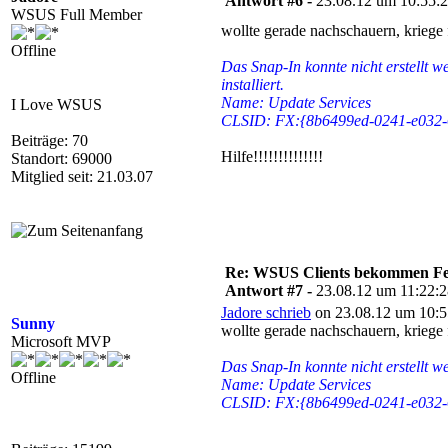
Antwort #6 -
23.08.12 um 10:55:
WSUS Full Member
wollte gerade nachschauern, krieg
Offline
Das Snap-In konnte nicht erstellt we
installiert.
Name: Update Services
I Love WSUS
CLSID: FX:{8b6499ed-0241-e032-
Beiträge: 70
Hilfe!!!!!!!!!!!!!!
Standort: 69000
Mitglied seit: 21.03.07
Re: WSUS Clients bekommen Fe
Antwort #7 -
23.08.12 um 11:22:
Jadore schrieb
on 23.08.12 um 10:5
Sunny
wollte gerade nachschauern, krieg
Microsoft MVP
Das Snap-In konnte nicht erstellt wer
Offline
Name: Update Services
CLSID: FX:{8b6499ed-0241-e032-