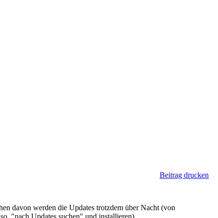
Beitrag drucken
chen davon werden die Updates trotzdem über Nacht (von
lso, "nach Updates suchen" und installieren).