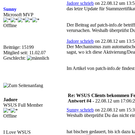
Jadore schrieb
on 22.08.12 um 13:5
das letze Update für Stammzertifika
Sunny
Microsoft MVP
Der Beitrag auf patch-info.de betri
Offline
verursachen. Weshalb überprüfst Du 
Jadore schrieb
on 22.08.12 um 13:5
Der Mechanismus zum automatischen Ü
Beiträge: 15199
sagst, wo ich diese Aktivierung/Dea
Mitglied seit: 11.02.07
Geschlecht:
Im Artikel von patch-info.de findes
Re: WSUS Clients bekommen Fe
Jadore
Antwort #4 -
22.08.12 um 17:06:
WSUS Full Member
Sunny schrieb
on 22.08.12 um 15:3
Weshalb überprüfst Du das nicht ein
Offline
hat bischen gedauert, bis ich dazu 
I Love WSUS