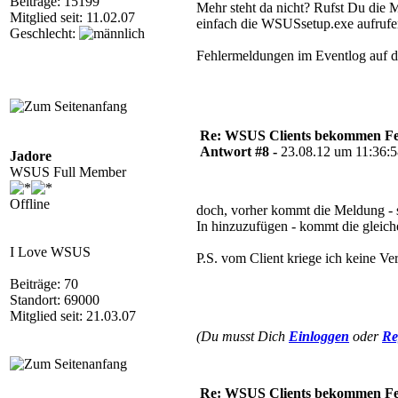
Beiträge: 15199
Mehr steht da nicht? Rufst Du die
Mitglied seit: 11.02.07
einfach die WSUSsetup.exe aufrufen
Geschlecht:
Fehlermeldungen im Eventlog au
Re: WSUS Clients bekommen Fe
Antwort #8 -
23.08.12 um 11:36:
Jadore
WSUS Full Member
Offline
doch, vorher kommt die Meldung - s
In hinzuzufügen - kommt die gleic
I Love WSUS
P.S. vom Client kriege ich keine Ve
Beiträge: 70
Standort: 69000
Mitglied seit: 21.03.07
(Du musst Dich
Einloggen
oder
Re
Re: WSUS Clients bekommen Fe