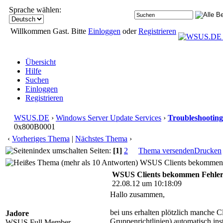
Sprache wählen:
Willkommen Gast. Bitte
Einloggen
oder
Registrieren
Übersicht
Hilfe
Suchen
Einloggen
Registrieren
WSUS.DE
›
Windows Server Update Services
›
Troubleshooting
0x800B0001
‹
Vorheriges Thema
|
Nächstes Thema
›
Seiten:
[1]
2
Thema versenden
Drucken
WSUS Clients bekommen F
WSUS Clients bekommen Fehle
22.08.12 um 10:18:09
Hallo zusammen,
bei uns erhalten plötzlich manche
Jadore
Gruppenrichtlinien) automatisch inst
WSUS Full Member