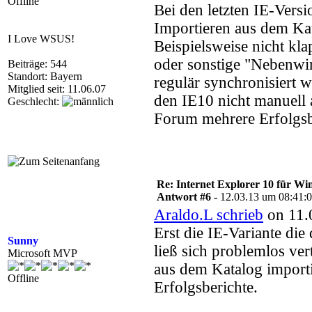
Offline
Bei den letzten IE-Vers
Importieren aus dem Kata
I Love WSUS!
Beispielsweise nicht kl
oder sonstige "Nebenwir
Beiträge: 544
Standort: Bayern
regulär synchronisiert w
Mitglied seit: 11.06.07
den IE10 nicht manuell 
Geschlecht:
Forum mehrere Erfolgsb
Re: Internet Explorer 10 für Wi
Antwort #6 -
12.03.13 um 08:41:
Araldo.L schrieb
on 11.
Erst die IE-Variante die
Sunny
ließ sich problemlos ver
Microsoft MVP
aus dem Katalog importi
Offline
Erfolgsberichte.