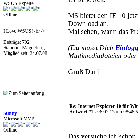
WSUS Experte
Offline
MS bietet den IE 10 jet
Download an.
Mal sehen, wann das Pr
I Love WSUS!<br />
Beiträge: 702
(Du musst Dich
Einlog
Standort: Magdeburg
Mitglied seit: 24.07.08
Multimediadateien oder 
Gruß Dani
Re: Internet Explorer 10 für Wi
Antwort #1 -
06.03.13 um 08:46:
Sunny
Microsoft MVP
Offline
Das versuche ich schon