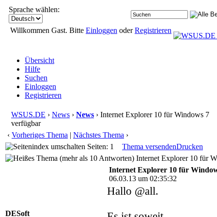
Sprache wählen:
Willkommen Gast. Bitte
Einloggen
oder
Registrieren
Übersicht
Hilfe
Suchen
Einloggen
Registrieren
WSUS.DE
›
News
›
News
› Internet Explorer 10 für Windows 7
verfügbar
‹
Vorheriges Thema
|
Nächstes Thema
›
Seiten: 1
Thema versenden
Drucken
Internet Explorer 10 für 
Internet Explorer 10 für Windo
06.03.13 um 02:35:32
Hallo @all.
DESoft
Es ist soweit.