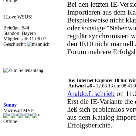
Offline
Bei den letzten IE-Vers
Importieren aus dem Kata
I Love WSUS!
Beispielsweise nicht kl
oder sonstige "Nebenwir
Beiträge: 544
Standort: Bayern
regulär synchronisiert w
Mitglied seit: 11.06.07
den IE10 nicht manuell 
Geschlecht:
Forum mehrere Erfolgsb
Re: Internet Explorer 10 für Wi
Antwort #6 -
12.03.13 um 08:41:
Araldo.L schrieb
on 11.
Erst die IE-Variante die
Sunny
ließ sich problemlos ver
Microsoft MVP
aus dem Katalog importi
Offline
Erfolgsberichte.