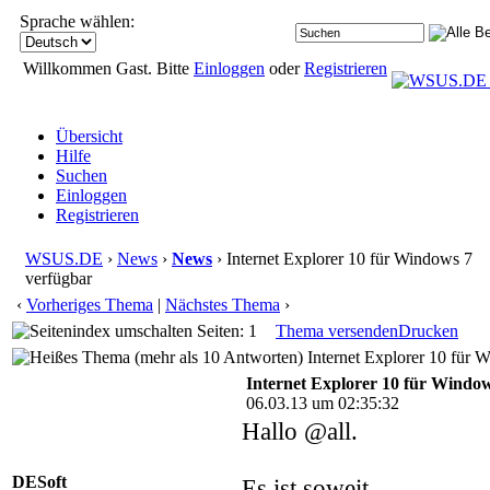
Sprache wählen:
Willkommen Gast. Bitte
Einloggen
oder
Registrieren
Übersicht
Hilfe
Suchen
Einloggen
Registrieren
WSUS.DE
›
News
›
News
› Internet Explorer 10 für Windows 7
verfügbar
‹
Vorheriges Thema
|
Nächstes Thema
›
Seiten: 1
Thema versenden
Drucken
Internet Explorer 10 für 
Internet Explorer 10 für Windo
06.03.13 um 02:35:32
Hallo @all.
DESoft
Es ist soweit.