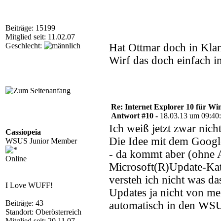
Beiträge: 15199
Mitglied seit: 11.02.07
Geschlecht:
Hat Ottmar doch in Kl
Wirf das doch einfach 
Re: Internet Explorer 10 für Wi
Antwort #10 -
18.03.13 um 09:40
Ich weiß jetzt zwar nich
Cassiopeia
Die Idee mit dem Googl
WSUS Junior Member
- da kommt aber (ohne A
Online
Microsoft(R)Update-Ka
versteh ich nicht was d
I Love WUFF!
Updates ja nicht von me
Beiträge: 43
automatisch in den WSU
Standort: Oberösterreich
Mitglied seit: 20.11.07