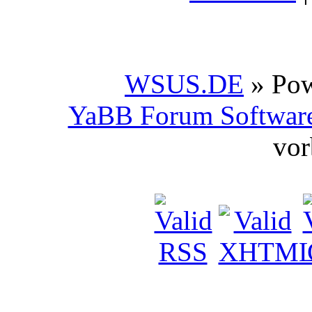
WSUS.DE
» Po
YaBB Forum Softwar
vor