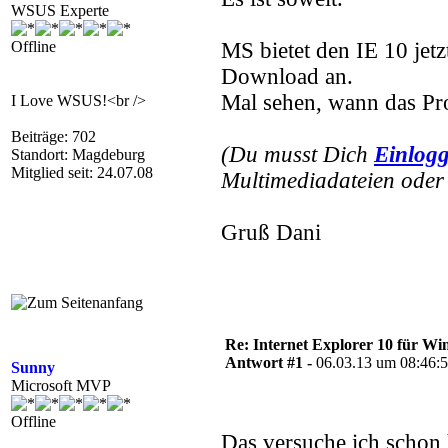
WSUS Experte
Offline
MS bietet den IE 10 jet
Download an.
Mal sehen, wann das Pr
I Love WSUS!<br />
Beiträge: 702
(Du musst Dich
Einlog
Standort: Magdeburg
Mitglied seit: 24.07.08
Multimediadateien oder 
Gruß Dani
Re: Internet Explorer 10 für Wi
Antwort #1 -
06.03.13 um 08:46:
Sunny
Microsoft MVP
Offline
Das versuche ich schon