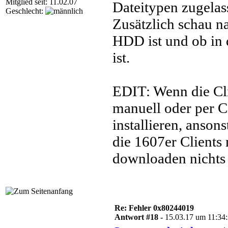
Mitglied seit: 11.02.07
Dateitypen zugelass
Geschlecht:
Zusätzlich schau n
HDD ist und ob in 
ist.
EDIT: Wenn die Cli
manuell oder per C
installieren, anson
die 1607er Client
downloaden nichts
Re: Fehler 0x80244019
Antwort #18 -
15.03.17 um 11:34