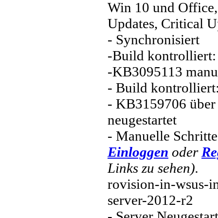
Win 10 und Office,
Updates, Critical 
- Synchronisiert
-Build kontrolliert
-KB3095113 manuell
- Build kontrollier
- KB3159706 über 
neugestartet
- Manuelle Schritt
Einloggen
oder
Re
Links zu sehen).
rovision-in-wsus-
server-2012-r2
- Server Neugestart