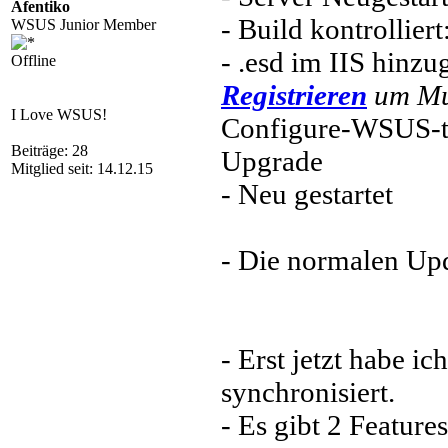
Afentiko
- Build kontrollier
WSUS Junior Member
- .esd im IIS hinzu
Offline
Registrieren
um Mul
I Love WSUS!
Configure-WSUS-t
Beiträge: 28
Upgrade
Mitglied seit: 14.12.15
- Neu gestartet
- Die normalen Upd
- Erst jetzt habe i
synchronisiert.
- Es gibt 2 Feature