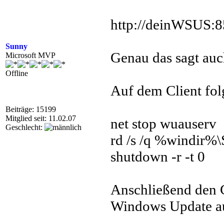
http://deinWSUS:
Sunny
Genau das sagt auc
Microsoft MVP
Offline
Auf dem Client fol
Beiträge: 15199
Mitglied seit: 11.02.07
net stop wuauserv
Geschlecht:
rd /s /q %windir%\
shutdown -r -t 0
Anschließend den C
Windows Update au