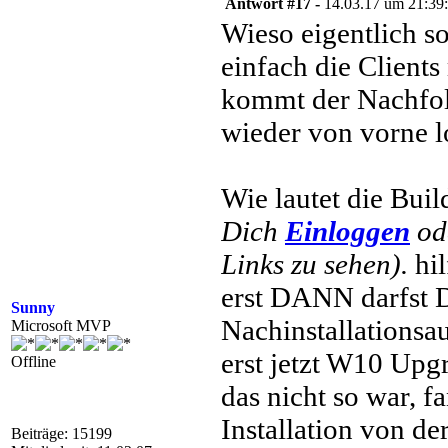
Antwort #17 -
14.03.17 um 21:39
Wieso eigentlich s
einfach die Clients
kommt der Nachfolg
wieder von vorne l
Wie lautet die Bu
Dich
Einloggen
od
Links zu sehen).
hil
erst DANN darfst 
Sunny
Nachinstallations
Microsoft MVP
erst jetzt W10 Upg
Offline
das nicht so war, 
Installation von de
Beiträge: 15199