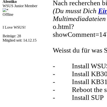
Nach recherchen bi
Afentiko
WSUS Junior Member
(Du musst Dich
Ei
Offline
Multimediadateien 
o.html?
I Love WSUS!
showComment=14
Beiträge: 28
Mitglied seit: 14.12.15
Weisst du für was 
- Install WSU
- Install KB30
- Install KB31
- Reboot the se
- Install SUP