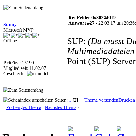
Re: Fehler 0x80244019
Antwort #27 -
22.03.17 um 20:36
Sunny
Microsoft MVP
SUP:
(Du musst D
Offline
Multimediadateien 
Point (SUP) Server
Beiträge: 15199
Mitglied seit: 11.02.07
Geschlecht:
Seiten:
1
[2]
Thema versenden
Drucken
‹
Vorheriges Thema
|
Nächstes Thema
›