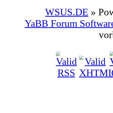
WSUS.DE
» Po
YaBB Forum Softwar
vor