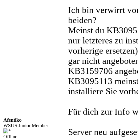
Ich bin verwirrt v
beiden?
Meinst du KB30951
nur letzteres zu ins
vorherige ersetze
gar nicht angeboten,
KB3159706 angebot
KB3095113 meinst, 
installiere Sie vorh
Für dich zur Info w
Afentiko
WSUS Junior Member
Server neu aufgese
Offline