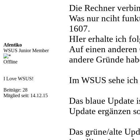
Die Rechner verbi
Was nur nciht funkt
1607.
HIer erhalte ich f
Afentiko
Auf einen anderen 
WSUS Junior Member
andere Gründe habe
Offline
Im WSUS sehe ich 
I Love WSUS!
Beiträge: 28
Mitglied seit: 14.12.15
Das blaue Update i
Update ergänzen so
Das grüne/alte Upda