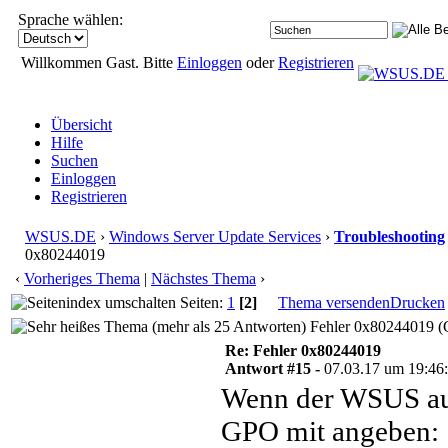
Sprache wählen:
Willkommen Gast. Bitte
Einloggen
oder
Registrieren
Übersicht
Hilfe
Suchen
Einloggen
Registrieren
WSUS.DE
›
Windows Server Update Services
›
Troubleshooting
0x80244019
‹
Vorheriges Thema
|
Nächstes Thema
›
Seiten:
1
[2]
Thema versenden
Drucken
Fehler 0x80244019 (G
Re: Fehler 0x80244019
Antwort #15 -
07.03.17 um 19:46
Wenn der WSUS auf
GPO mit angeben: