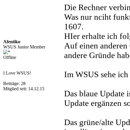
Die Rechner verbi
Was nur nciht funkt
1607.
HIer erhalte ich f
Afentiko
Auf einen anderen 
WSUS Junior Member
andere Gründe habe
Offline
Im WSUS sehe ich 
I Love WSUS!
Beiträge: 28
Mitglied seit: 14.12.15
Das blaue Update i
Update ergänzen so
Das grüne/alte Upda