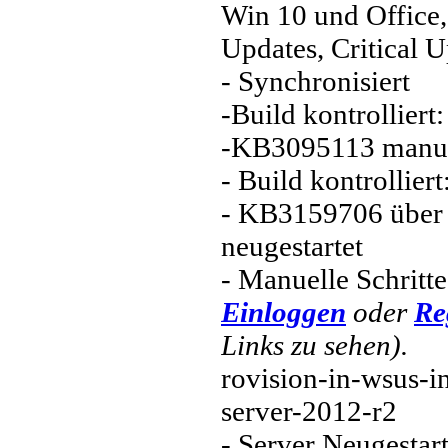
Win 10 und Office,
Updates, Critical 
- Synchronisiert
-Build kontrolliert
-KB3095113 manuell
- Build kontrollier
- KB3159706 über 
neugestartet
- Manuelle Schritt
Einloggen
oder
Re
Links zu sehen).
rovision-in-wsus-
server-2012-r2
- Server Neugestart