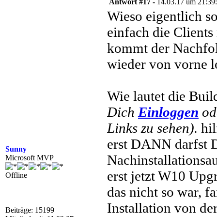
Antwort #17 -
14.03.17 um 21:39
Wieso eigentlich s
einfach die Clients
kommt der Nachfolg
wieder von vorne l
Wie lautet die Bu
Dich
Einloggen
od
Links zu sehen).
hil
erst DANN darfst 
Sunny
Nachinstallations
Microsoft MVP
erst jetzt W10 Upg
Offline
das nicht so war, 
Installation von de
Beiträge: 15199