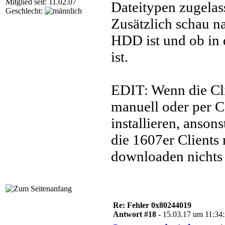
Mitglied seit: 11.02.07
Dateitypen zugelass
Geschlecht:
Zusätzlich schau n
HDD ist und ob in 
ist.
EDIT: Wenn die Cli
manuell oder per C
installieren, anson
die 1607er Client
downloaden nichts
Re: Fehler 0x80244019
Antwort #18 -
15.03.17 um 11:34