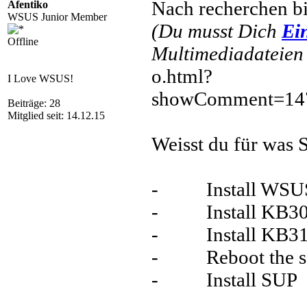
Nach recherchen bi
Afentiko
WSUS Junior Member
(Du musst Dich
Ei
Offline
Multimediadateien 
o.html?
I Love WSUS!
showComment=14
Beiträge: 28
Mitglied seit: 14.12.15
Weisst du für was 
- Install WSU
- Install KB30
- Install KB31
- Reboot the se
- Install SUP