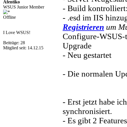
Afentiko
- Build kontrollier
WSUS Junior Member
- .esd im IIS hinzu
Offline
Registrieren
um Mul
I Love WSUS!
Configure-WSUS-t
Beiträge: 28
Upgrade
Mitglied seit: 14.12.15
- Neu gestartet
- Die normalen Upd
- Erst jetzt habe i
synchronisiert.
- Es gibt 2 Feature