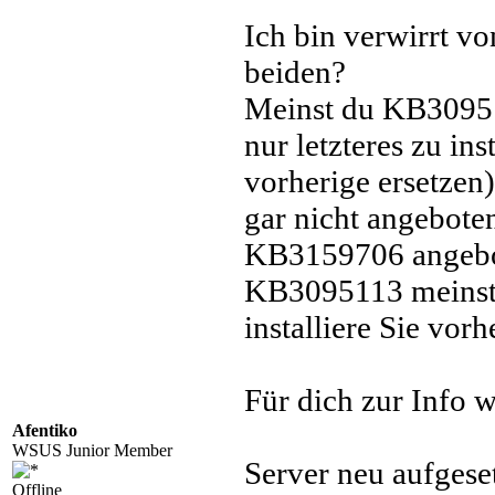
Ich bin verwirrt v
beiden?
Meinst du KB30951
nur letzteres zu ins
vorherige ersetze
gar nicht angeboten,
KB3159706 angebot
KB3095113 meinst, 
installiere Sie vorh
Für dich zur Info w
Afentiko
WSUS Junior Member
Server neu aufgese
Offline