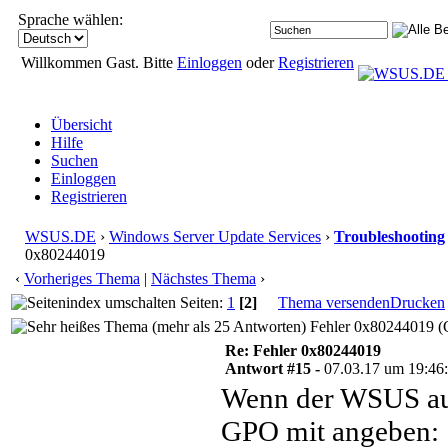
Sprache wählen:
Willkommen Gast. Bitte
Einloggen
oder
Registrieren
Übersicht
Hilfe
Suchen
Einloggen
Registrieren
WSUS.DE
›
Windows Server Update Services
›
Troubleshooting
0x80244019
‹
Vorheriges Thema
|
Nächstes Thema
›
Seiten:
1
[2]
Thema versenden
Drucken
Fehler 0x80244019 (G
Re: Fehler 0x80244019
Antwort #15 -
07.03.17 um 19:46
Wenn der WSUS auf
GPO mit angeben: