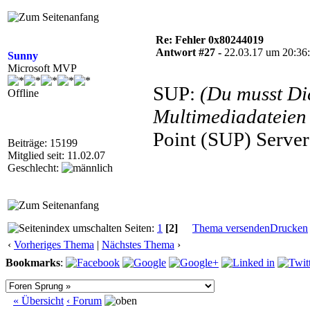
Re: Fehler 0x80244019
Antwort #27 -
22.03.17 um 20:36
Sunny
Microsoft MVP
SUP:
(Du musst D
Offline
Multimediadateien 
Point (SUP) Server
Beiträge: 15199
Mitglied seit: 11.02.07
Geschlecht:
Seiten:
1
[2]
Thema versenden
Drucken
‹
Vorheriges Thema
|
Nächstes Thema
›
Bookmarks
:
« Übersicht
‹ Forum