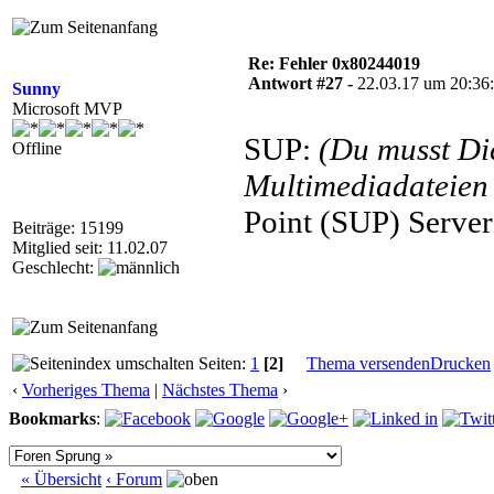
Re: Fehler 0x80244019
Antwort #27 -
22.03.17 um 20:36
Sunny
Microsoft MVP
SUP:
(Du musst D
Offline
Multimediadateien 
Point (SUP) Server
Beiträge: 15199
Mitglied seit: 11.02.07
Geschlecht:
Seiten:
1
[2]
Thema versenden
Drucken
‹
Vorheriges Thema
|
Nächstes Thema
›
Bookmarks
:
« Übersicht
‹ Forum