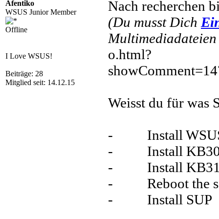
Nach recherchen bi
Afentiko
WSUS Junior Member
(Du musst Dich
Ei
Offline
Multimediadateien 
o.html?
I Love WSUS!
showComment=14
Beiträge: 28
Mitglied seit: 14.12.15
Weisst du für was 
- Install WSU
- Install KB30
- Install KB31
- Reboot the se
- Install SUP