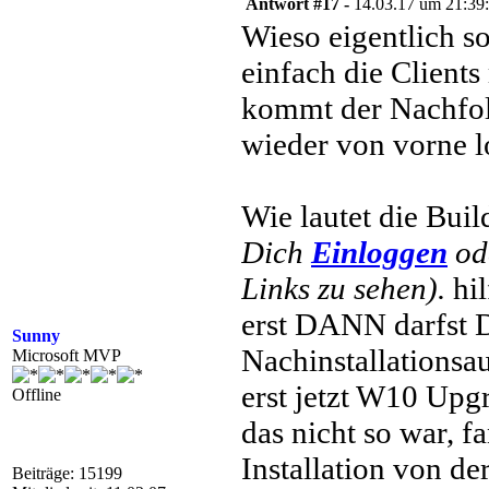
Antwort #17 -
14.03.17 um 21:39
Wieso eigentlich s
einfach die Clients
kommt der Nachfolg
wieder von vorne l
Wie lautet die Bu
Dich
Einloggen
od
Links zu sehen).
hil
erst DANN darfst 
Sunny
Nachinstallations
Microsoft MVP
erst jetzt W10 Upg
Offline
das nicht so war, 
Installation von de
Beiträge: 15199