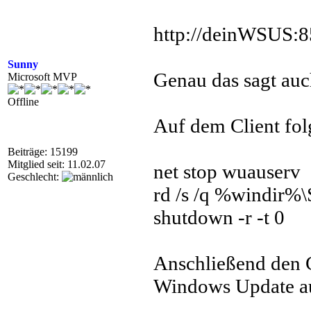
http://deinWSUS:
Sunny
Genau das sagt auc
Microsoft MVP
Offline
Auf dem Client fol
Beiträge: 15199
Mitglied seit: 11.02.07
net stop wuauserv
Geschlecht:
rd /s /q %windir%\
shutdown -r -t 0
Anschließend den C
Windows Update au