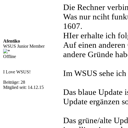
Die Rechner verbi
Was nur nciht funkt
1607.
HIer erhalte ich f
Afentiko
Auf einen anderen 
WSUS Junior Member
andere Gründe habe
Offline
Im WSUS sehe ich 
I Love WSUS!
Beiträge: 28
Mitglied seit: 14.12.15
Das blaue Update i
Update ergänzen so
Das grüne/alte Upda