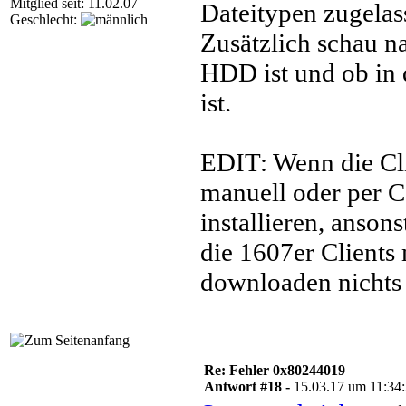
Mitglied seit: 11.02.07
Dateitypen zugelass
Geschlecht:
Zusätzlich schau n
HDD ist und ob in 
ist.
EDIT: Wenn die Cli
manuell oder per C
installieren, anson
die 1607er Client
downloaden nichts
Re: Fehler 0x80244019
Antwort #18 -
15.03.17 um 11:34