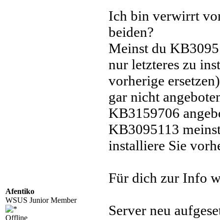
Ich bin verwirrt v
beiden?
Meinst du KB30951
nur letzteres zu ins
vorherige ersetze
gar nicht angeboten,
KB3159706 angebot
KB3095113 meinst, 
installiere Sie vorh
Für dich zur Info w
Afentiko
WSUS Junior Member
Server neu aufgese
Offline