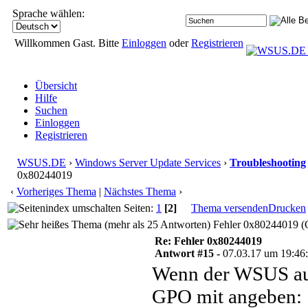
Sprache wählen:
Willkommen Gast. Bitte
Einloggen
oder
Registrieren
Übersicht
Hilfe
Suchen
Einloggen
Registrieren
WSUS.DE
›
Windows Server Update Services
›
Troubleshooting
0x80244019
‹
Vorheriges Thema
|
Nächstes Thema
›
Seiten:
1
[2]
Thema versenden
Drucken
Fehler 0x80244019 (G
Re: Fehler 0x80244019
Antwort #15 -
07.03.17 um 19:46
Wenn der WSUS auf
GPO mit angeben: