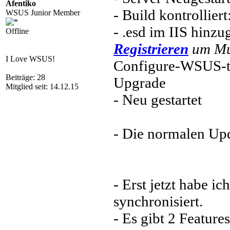
Afentiko
- Build kontrollier
WSUS Junior Member
- .esd im IIS hinzu
Offline
Registrieren
um Mul
I Love WSUS!
Configure-WSUS-t
Beiträge: 28
Upgrade
Mitglied seit: 14.12.15
- Neu gestartet
- Die normalen Upd
- Erst jetzt habe i
synchronisiert.
- Es gibt 2 Feature