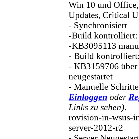
Win 10 und Office,
Updates, Critical 
- Synchronisiert
-Build kontrolliert
-KB3095113 manuell
- Build kontrollier
- KB3159706 über 
neugestartet
- Manuelle Schritt
Einloggen
oder
Re
Links zu sehen).
rovision-in-wsus-
server-2012-r2
- Server Neugestart