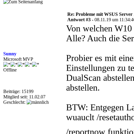
Re: Probleme mit WSUS Server
Antwort #3 -
08.11.19 um 11:34:4
Von welchen W10 C
Alle? Auch die Se
Sunny
Probier es mit ein
Microsoft MVP
Einstellungen zu 
Offline
DualScan abstelle
abstellen.
Beiträge: 15199
Mitglied seit: 11.02.07
Geschlecht:
BTW: Entgegen La
wuauclt /resetauth
/reportnow funkti