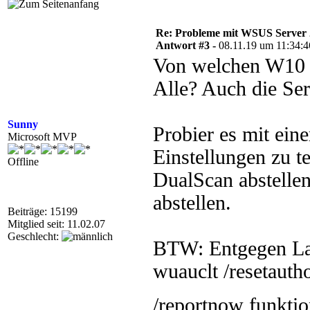
Re: Probleme mit WSUS Server
Antwort #3 -
08.11.19 um 11:34:4
Von welchen W10 C
Alle? Auch die Se
Sunny
Probier es mit ein
Microsoft MVP
Einstellungen zu 
Offline
DualScan abstelle
abstellen.
Beiträge: 15199
Mitglied seit: 11.02.07
Geschlecht:
BTW: Entgegen La
wuauclt /resetauth
/reportnow funkti