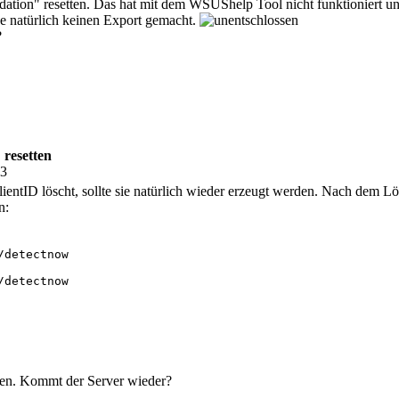
dation" resetten. Das hat mit dem WSUShelp Tool nicht funktioniert un
be natürlich keinen Export gemacht.
?
 resetten
43
ntID löscht, sollte sie natürlich wieder erzeugt werden. Nach dem Lös
n:
detectnow

detectnow

ren. Kommt der Server wieder?