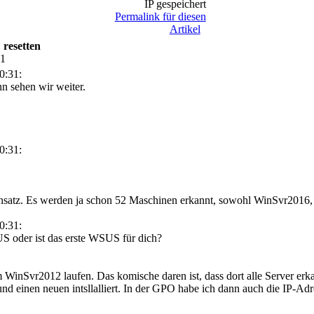
IP gespeichert
Permalink für diesen
Artikel
 resetten
41
0:31:
nn sehen wir weiter.
0:31:
insatz. Es werden ja schon 52 Maschinen erkannt, sowohl WinSvr201
0:31:
S oder ist das erste WSUS für dich?
 WinSvr2012 laufen. Das komische daren ist, dass dort alle Server erk
einen neuen intsllalliert. In der GPO habe ich dann auch die IP-Adre