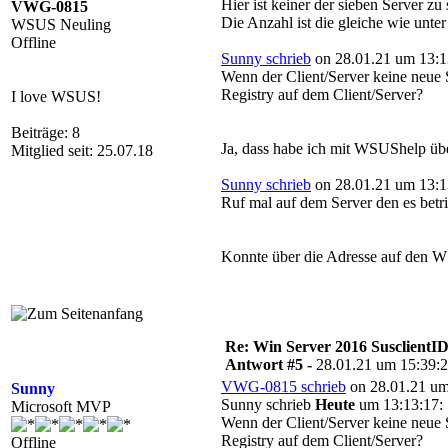
Hier ist keiner der sieben Server zu
VWG-0815
Die Anzahl ist die gleiche wie unte
WSUS Neuling
Offline
Sunny schrieb
on 28.01.21 um 13:1
Wenn der Client/Server keine neue
Registry auf dem Client/Server?
I love WSUS!
Beiträge: 8
Ja, dass habe ich mit WSUShelp übe
Mitglied seit: 25.07.18
Sunny schrieb
on 28.01.21 um 13:1
Ruf mal auf dem Server den es betri
Konnte über die Adresse auf den W
Re: Win Server 2016 SusclientID
Antwort #5 -
28.01.21 um 15:39:
VWG-0815 schrieb
on 28.01.21 um
Sunny
Sunny schrieb
Heute
um 13:13:17:
Microsoft MVP
Wenn der Client/Server keine neue
Registry auf dem Client/Server?
Offline