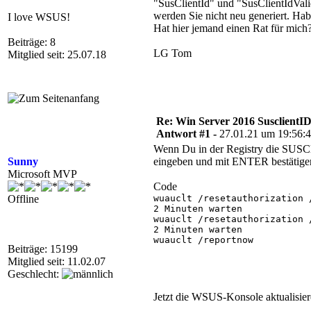
"SusClientId" und "SusClientIdVali
werden Sie nicht neu generiert. Ha
I love WSUS!
Hat hier jemand einen Rat für mich
Beiträge: 8
LG Tom
Mitglied seit: 25.07.18
Re: Win Server 2016 SusclientID
Antwort #1 -
27.01.21 um 19:56:
Wenn Du in der Registry die SUSClie
Sunny
eingeben und mit ENTER bestätige
Microsoft MVP
Code
Offline
wuauclt /resetauthorization /
2 Minuten warten

wuauclt /resetauthorization /
2 Minuten warten

wuauclt /reportnow

Beiträge: 15199
Mitglied seit: 11.02.07
Geschlecht:
Jetzt die WSUS-Konsole aktualisie