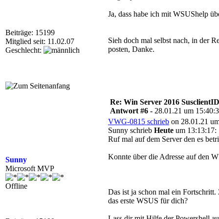
Ja, dass habe ich mit WSUShelp übe
Beiträge: 15199
Sieh doch mal selbst nach, in der
Mitglied seit: 11.02.07
posten, Danke.
Geschlecht:
Re: Win Server 2016 SusclientID
Antwort #6 -
28.01.21 um 15:40:
VWG-0815 schrieb
on 28.01.21 um
Sunny schrieb
Heute
um 13:13:17:
Ruf mal auf dem Server den es betri
Konnte über die Adresse auf den W
Sunny
Microsoft MVP
Offline
Das ist ja schon mal ein Fortschrit
das erste WSUS für dich?
Lass dir mit Hilfe der Powershell 