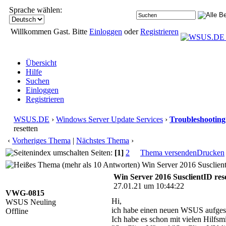
Sprache wählen:
Willkommen Gast. Bitte
Einloggen
oder
Registrieren
Übersicht
Hilfe
Suchen
Einloggen
Registrieren
WSUS.DE
›
Windows Server Update Services
›
Troubleshooting
resetten
‹
Vorheriges Thema
|
Nächstes Thema
›
Seiten:
[1]
2
Thema versenden
Drucken
Win Server 2016 Susclient
Win Server 2016 SusclientID res
27.01.21 um 10:44:22
VWG-0815
Hi,
WSUS Neuling
ich habe einen neuen WSUS aufgeset
Offline
Ich habe es schon mit vielen Hilfsm