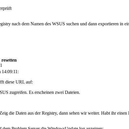
rprüft
 Registry nach dem Namen des WSUS suchen und dann exportieren in e
 resetten
31
 14:09:11:
fft diese URL auf:
SUS zugreifen. Es erscheinen zwei Dateien.
t. Zeig die Daten aus der Registry, dann sehen wir weiter. Habt ihr ein
auf dem Problem Server die WindowsUpdate.log anzeigen: