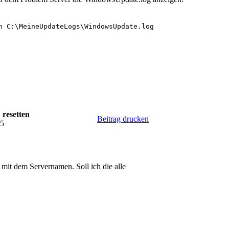
h C:\MeineUpdateLogs\WindowsUpdate.log

 resetten
Beitrag drucken
05
 mit dem Servernamen. Soll ich die alle