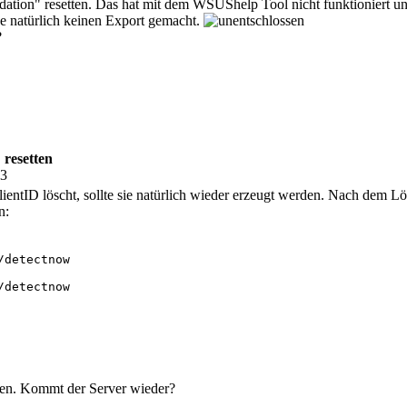
dation" resetten. Das hat mit dem WSUShelp Tool nicht funktioniert un
be natürlich keinen Export gemacht.
?
 resetten
43
ntID löscht, sollte sie natürlich wieder erzeugt werden. Nach dem Lös
n:
detectnow

detectnow

ren. Kommt der Server wieder?