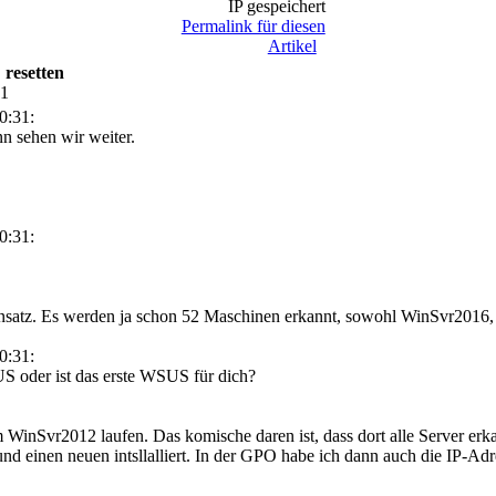
IP gespeichert
Permalink für diesen
Artikel
 resetten
41
0:31:
nn sehen wir weiter.
0:31:
insatz. Es werden ja schon 52 Maschinen erkannt, sowohl WinSvr201
0:31:
S oder ist das erste WSUS für dich?
 WinSvr2012 laufen. Das komische daren ist, dass dort alle Server erk
einen neuen intsllalliert. In der GPO habe ich dann auch die IP-Adre