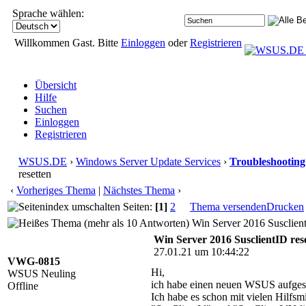
Sprache wählen:
Willkommen Gast. Bitte
Einloggen
oder
Registrieren
Übersicht
Hilfe
Suchen
Einloggen
Registrieren
WSUS.DE
›
Windows Server Update Services
›
Troubleshooting
resetten
‹
Vorheriges Thema
|
Nächstes Thema
›
Seiten:
[1]
2
Thema versenden
Drucken
Win Server 2016 Susclient
Win Server 2016 SusclientID res
27.01.21 um 10:44:22
VWG-0815
Hi,
WSUS Neuling
ich habe einen neuen WSUS aufgeset
Offline
Ich habe es schon mit vielen Hilfsm