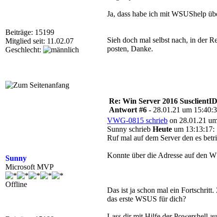
Ja, dass habe ich mit WSUShelp übe
Beiträge: 15199
Sieh doch mal selbst nach, in der
Mitglied seit: 11.02.07
posten, Danke.
Geschlecht:
Re: Win Server 2016 SusclientID
Antwort #6 -
28.01.21 um 15:40:
VWG-0815 schrieb
on 28.01.21 um
Sunny schrieb
Heute
um 13:13:17:
Ruf mal auf dem Server den es betri
Konnte über die Adresse auf den W
Sunny
Microsoft MVP
Offline
Das ist ja schon mal ein Fortschrit
das erste WSUS für dich?
Lass dir mit Hilfe der Powershell 