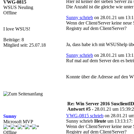
Hier ist keiner der sieben Server zu
VWG-0815
Die Anzahl ist die gleiche wie unte
WSUS Neuling
Offline
Sunny schrieb
on 28.01.21 um 13:1
Wenn der Client/Server keine neue
Registry auf dem Client/Server?
I love WSUS!
Beiträge: 8
Ja, dass habe ich mit WSUShelp übe
Mitglied seit: 25.07.18
Sunny schrieb
on 28.01.21 um 13:1
Ruf mal auf dem Server den es betri
Konnte über die Adresse auf den W
Re: Win Server 2016 SusclientID
Antwort #5 -
28.01.21 um 15:39:
VWG-0815 schrieb
on 28.01.21 um
Sunny
Sunny schrieb
Heute
um 13:13:17:
Microsoft MVP
Wenn der Client/Server keine neue
Registry auf dem Client/Server?
Offline