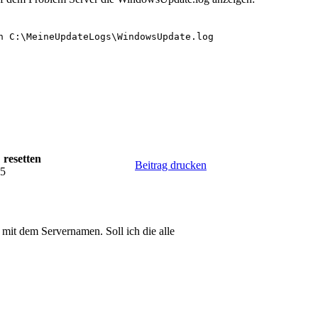
h C:\MeineUpdateLogs\WindowsUpdate.log

 resetten
Beitrag drucken
05
 mit dem Servernamen. Soll ich die alle