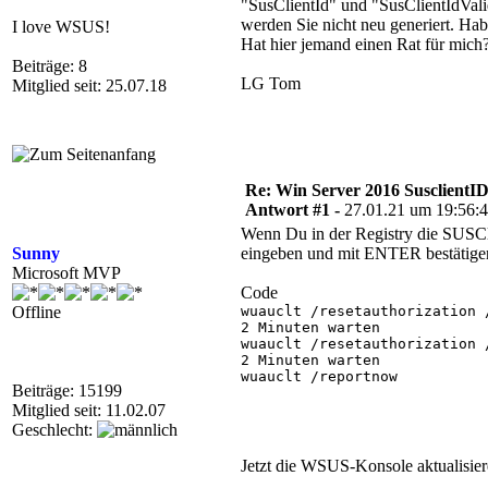
"SusClientId" und "SusClientIdVali
werden Sie nicht neu generiert. Ha
I love WSUS!
Hat hier jemand einen Rat für mich
Beiträge: 8
LG Tom
Mitglied seit: 25.07.18
Re: Win Server 2016 SusclientID
Antwort #1 -
27.01.21 um 19:56:
Wenn Du in der Registry die SUSClie
Sunny
eingeben und mit ENTER bestätige
Microsoft MVP
Code
Offline
wuauclt /resetauthorization /
2 Minuten warten

wuauclt /resetauthorization /
2 Minuten warten

wuauclt /reportnow

Beiträge: 15199
Mitglied seit: 11.02.07
Geschlecht:
Jetzt die WSUS-Konsole aktualisie