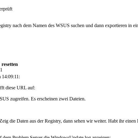
rprüft
 Registry nach dem Namen des WSUS suchen und dann exportieren in e
 resetten
31
 14:09:11:
fft diese URL auf:
SUS zugreifen. Es erscheinen zwei Dateien.
t. Zeig die Daten aus der Registry, dann sehen wir weiter. Habt ihr ein
auf dem Problem Server die WindowsUpdate.log anzeigen: