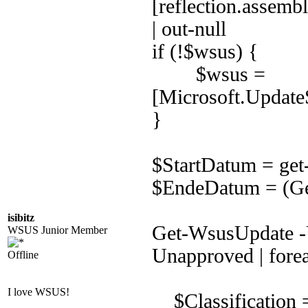
[reflection.assem
| out-null
if (!$wsus) {
$wsus =
[Microsoft.Update
}
$StartDatum = get
$EndeDatum = (Ge
isibitz
Get-WsusUpdate 
WSUS Junior Member
Unapproved | fore
Offline
I love WSUS!
$Classification =