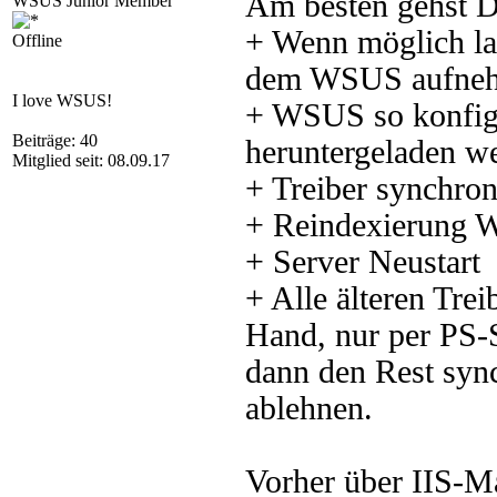
Am besten gehst D
WSUS Junior Member
+ Wenn möglich las
Offline
dem WSUS aufne
I love WSUS!
+ WSUS so konfigu
Beiträge: 40
heruntergeladen w
Mitglied seit: 08.09.17
+ Treiber synchron
+ Reindexierung
+ Server Neustart
+ Alle älteren Trei
Hand, nur per PS-S
dann den Rest sync
ablehnen.
Vorher über IIS-M