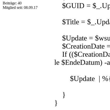
Beiträge: 40
$GUID = $_.Up
Mitglied seit: 08.09.17
$Title = $_.Updat
$Update = $wsus
$CreationDate = 
If (($CreationDat
le $EndeDatum) -an
$Update | %{$_
}
}