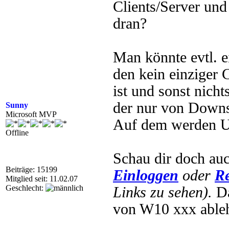
Clients/Server un
dran?
Man könnte evtl. 
den kein einziger 
ist und sonst nicht
der nur von Downs
Sunny
Microsoft MVP
Auf dem werden Up
Offline
Schau dir doch auc
Beiträge: 15199
Einloggen
oder
Re
Mitglied seit: 11.02.07
Geschlecht:
Links zu sehen).
Da
von W10 xxx able