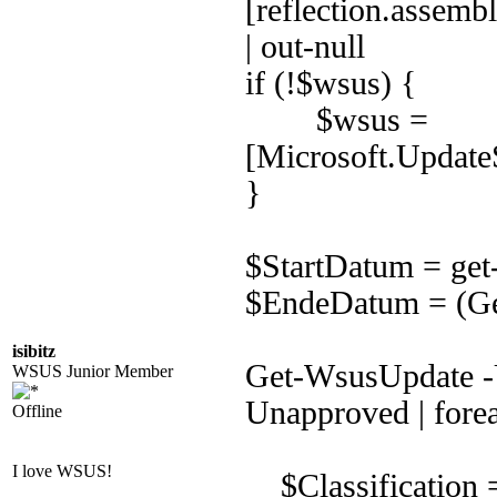
[reflection.assem
| out-null
if (!$wsus) {
$wsus =
[Microsoft.Update
}
$StartDatum = get
$EndeDatum = (Ge
isibitz
Get-WsusUpdate 
WSUS Junior Member
Unapproved | fore
Offline
I love WSUS!
$Classification =