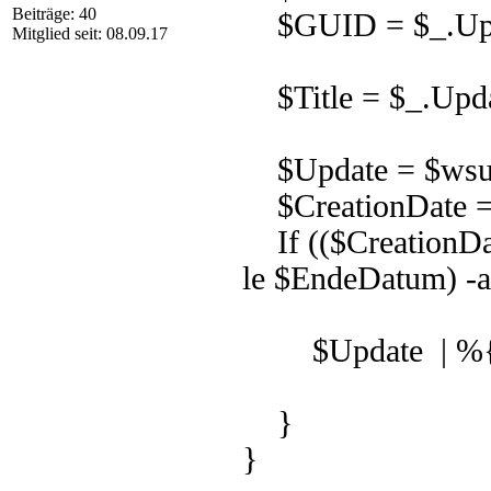
Beiträge: 40
$GUID = $_.Up
Mitglied seit: 08.09.17
$Title = $_.Updat
$Update = $wsus
$CreationDate = 
If (($CreationDat
le $EndeDatum) -an
$Update | %{$_
}
}