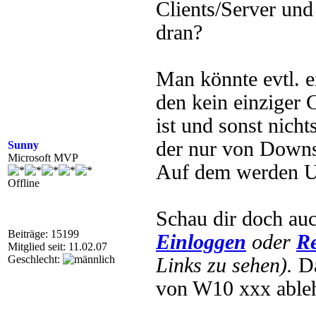
Clients/Server un
dran?
Man könnte evtl. 
den kein einziger 
ist und sonst nicht
der nur von Downs
Sunny
Microsoft MVP
Auf dem werden Up
Offline
Schau dir doch auc
Beiträge: 15199
Einloggen
oder
Re
Mitglied seit: 11.02.07
Geschlecht:
Links zu sehen).
Da
von W10 xxx able