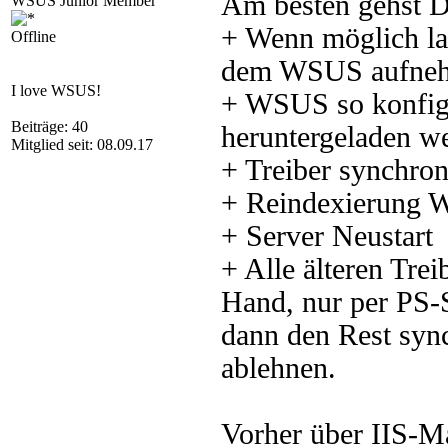
Am besten gehst D
WSUS Junior Member
+ Wenn möglich las
Offline
dem WSUS aufne
I love WSUS!
+ WSUS so konfigu
Beiträge: 40
heruntergeladen w
Mitglied seit: 08.09.17
+ Treiber synchron
+ Reindexierung
+ Server Neustart
+ Alle älteren Trei
Hand, nur per PS-S
dann den Rest sync
ablehnen.
Vorher über IIS-M