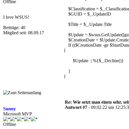
Offline
$Classification = $_.Classificatio
$GUID = $_.UpdateID
I love WSUS!
$Title = $_.Update.Title
Beiträge: 40
Mitglied seit: 08.09.17
$Update = $wsus.GetUpdate([gu
$CreationDate = $Update.Creati
If (($CreationDate -ge $StartDatum
{
$Update | %{$_.Decline()}
}
}
Re: Wie setzt man einen sehr, s
Antwort #7 -
09.02.22 um 12:25:
Sunny
Microsoft MVP
Offline