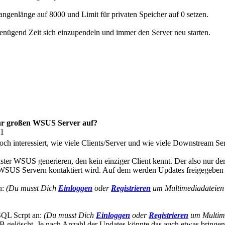
ngenlänge auf 8000 und Limit für privaten Speicher auf 0 setzen.
nügend Zeit sich einzupendeln und immer den Server neu starten.
ehr großen WSUS Server auf?
31
 interessiert, wie viele Clients/Server und wie viele Downstream Se
ter WSUS generieren, den kein einziger Client kennt. Der also nur der
WSUS Servern kontaktiert wird. Auf dem werden Updates freigegeben 
n:
(Du musst Dich
Einloggen
oder
Registrieren
um Multimediadateien 
-SQL Scrpt an:
(Du musst Dich
Einloggen
oder
Registrieren
um Multime
elöscht. Je nach Anzahl der Updates könnte das auch etwas bringen