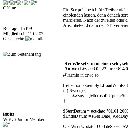
Offline
Ein Script habe ich für Treiber nic
einblenden lassen, dann danach sor
markieren. Nach der zweiten oder dr
Anschließend dann den SErverberein
Beiträge: 15199
Mitglied seit: 11.02.07
Geschlecht:
Re: Wie setzt man einen sehr, s
Antwort #6 -
08.02.22 um 08:14:
@Armin in etwa so
[reflection.assembly]::LoadWithPar
if (!$wsus) {
$wsus = [Microsoft.UpdateServic
}
$StartDatum = get-date "01.01.200
isibitz
$EndeDatum = (Get-Date).AddDay
WSUS Junior Member
Get-WsusUpdate -UpdateServer $W