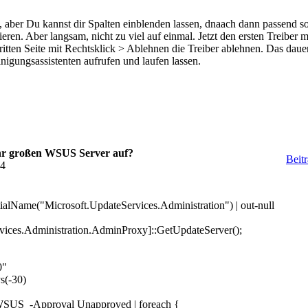
ht, aber Du kannst dir Spalten einblenden lassen, dnaach dann passend
tieren. Aber langsam, nicht zu viel auf einmal. Jetzt den ersten Tre
itten Seite mit Rechtsklick > Ablehnen die Treiber ablehnen. Das daue
igungsassistenten aufrufen und laufen lassen.
ehr großen WSUS Server auf?
Beit
04
tialName("Microsoft.UpdateServices.Administration") | out-null
es.Administration.AdminProxy]::GetUpdateServer();
0"
s(-30)
SUS -Approval Unapproved | foreach {