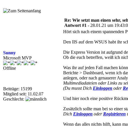
Re: Wie setzt man einen sehr, s
Antwort #1 -
28.01.21 um 19:43:
Hört sich nach einem spannenden P
Den IIS auf dem WSUS habt ihr sc
Die Express Version ist aufgrund d
Sunny
Ob die euch betreffen, weiß ich nich
Microsoft MVP
Was ihr auf jeden Fall machen könnt
Offline
Berichte > Dashboard, wenn ich das
anlegen, oder nach genauerer Analy
Multimediadateien oder Links zu se
(Du musst Dich
Einloggen
oder
Re
Beiträge: 15199
Mitglied seit: 11.02.07
Und hier noch eine positive Rück
Geschlecht:
Zusätzlich sollte man bei so einer s
Dich
Einloggen
oder
Registrieren
u
Wenn das alles nichts hilft, kann m