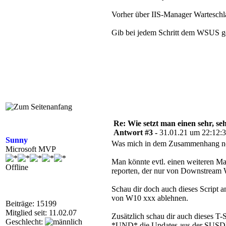
Vorher über IIS-Manager Warteschla
Gib bei jedem Schritt dem WSUS ge
Re: Wie setzt man einen sehr, s
Antwort #3 -
31.01.21 um 22:12:
Sunny
Was mich in dem Zusammenhang noch
Microsoft MVP
Man könnte evtl. einen weiteren Mas
Offline
reporten, der nur von Downstream 
Schau dir doch auch dieses Script a
von W10 xxx ablehnen.
Beiträge: 15199
Mitglied seit: 11.02.07
Zusätzlich schau dir auch dieses T
Geschlecht:
*UND* die Updates aus der SUSDB g