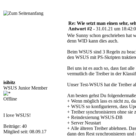
Re: Wie setzt man einen sehr, s
Antwort #2 -
31.01.21 um 18:42:
Wie Sunny schon geschrieben hat wi
denn WID kann dies auch.
Beim WSUS sind 3 Regeln zu beach
den WSUS mit PS-Skripten traktieren
Bei uns ist es auch so, dass fast 
vermutlich die Treiber in der Klassif
isibitz
Unser Test-WSUS hat die Treiber ak
WSUS Junior Member
Am besten gehst Du folgendermaße
Offline
+ Wenn möglich lass es nicht zu, 
+ WSUS so konfigurieren, dass Upd
+ Treiber synchronisieren ohne sie
I love WSUS!
+ Reindexierung WSUS-DB
+ Server Neustart
Beiträge: 40
+ Alle älteren Treiber ablehnen. Das
Mitglied seit: 08.09.17
dann den Rest synchronisieren und 