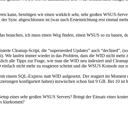
eren kann, benötigen wir einen wirklich sehr, sehr großen WSUS-Server.
er Sync abgeschlossen ist (was nach Ersteinrichtung erst einmal mehr
 das brauchen, ich muss einen Weg finden, einen WSUS so zu bauen, da
isierte Cleanup-Script, die “superseeded Updates” auch “declined”,
t). Wir laufen immer wieder in das Problem, dass die WID nicht mehr 
rklich alle Tipps zur Frage, wie man die WID neu indexiert und Cleanu
ID einfach nicht mehr zu reagieren scheint und die WSUS Konsole nur 
t einem SQL-Express statt WID aufgesetzt. Der reagiert im Moment n
zierungen konfiguriert haben) inzwischen schon fast 9 GB. Bei 10 ist b
Setup eines sehr großen WSUS Servers? Bringt der Einsatz eines koste
es klarkommt?