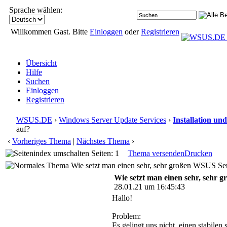
Sprache wählen:
Willkommen Gast. Bitte
Einloggen
oder
Registrieren
Übersicht
Hilfe
Suchen
Einloggen
Registrieren
WSUS.DE
›
Windows Server Update Services
›
Installation un
auf?
‹
Vorheriges Thema
|
Nächstes Thema
›
Seiten: 1
Thema versenden
Drucken
Wie setzt man einen sehr, sehr großen WSUS Ser
Wie setzt man einen sehr, sehr
28.01.21 um 16:45:43
Hallo!
Problem:
Es gelingt uns nicht, einen stabil