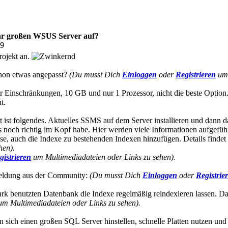
ehr großen WSUS Server auf?
09
rojekt an.
hon etwas angepasst?
(Du musst Dich
Einloggen
oder
Registrieren
um 
er Einschränkungen, 10 GB und nur 1 Prozessor, nicht die beste Optio
t.
 ist folgendes. Aktuelles SSMS auf dem Server installieren und dann d
 noch richtig im Kopf habe. Hier werden viele Informationen aufgefü
se, auch die Indexe zu bestehenden Indexen hinzufügen. Details findet
hen).
gistrieren
um Multimediadateien oder Links zu sehen).
meldung aus der Community:
(Du musst Dich
Einloggen
oder
Registrie
tark benutzten Datenbank die Indexe regelmäßig reindexieren lassen. Das
m Multimediadateien oder Links zu sehen).
an sich einen großen SQL Server hinstellen, schnelle Platten nutzen un