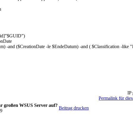
n
id]”$GUID”)
onDate
) -and ($CreationDate -le $EndeDatum) -and ( $Classification -like "
IP 
Permalink für dies
ehr großen WSUS Server auf?
Beitrag drucken
39