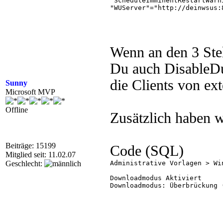
"ScheduleImminentRestartWarn
"WUServer"="http://deinwsus:8
"WUStatusServer"="http://dein
"UpdateServiceUrlAlternate"=
[HKEY_LOCAL_MACHINE\SOFTWARE
"AutoInstallMinorUpdates"=dwo
Wenn an den 3 Ste
"NoAutoUpdate"=dword:00000000
"AUOptions"=dword:00000004

Du auch DisableDu
"ScheduledInstallDay"=dword:0
"ScheduledInstallTime"=dword:
die Clients von ext
Sunny
"DetectionFrequencyEnabled"=d
"DetectionFrequency"=dword:00
Microsoft MVP
"NoAutoRebootWithLoggedOnUse
"UseWUServer"=dword:00000001

Offline
Zusätzlich haben w
Beiträge: 15199
Code (SQL)
Mitglied seit: 11.02.07
Geschlecht:
Administrative Vorlagen > Wi
Downloadmodus Aktiviert 

Downloadmodus: Überbrückung (