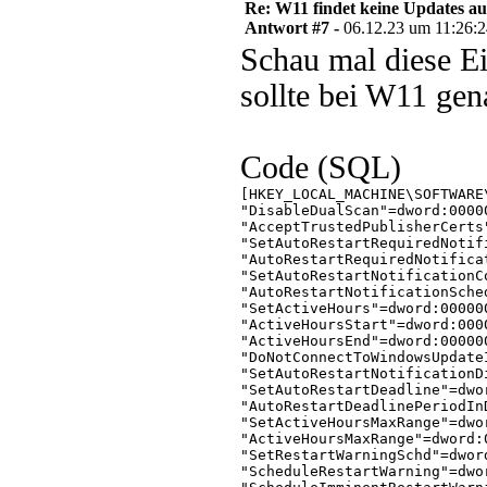
Re: W11 findet keine Updates 
Antwort #7 -
06.12.23 um 11:26:
Schau mal diese Ei
sollte bei W11 gen
Code (SQL)
[HKEY_LOCAL_MACHINE\SOFTWARE
"DisableDualScan"=dword:00000
"AcceptTrustedPublisherCerts"
"SetAutoRestartRequiredNotif
"AutoRestartRequiredNotifica
"SetAutoRestartNotificationC
"AutoRestartNotificationSche
"SetActiveHours"=dword:000000
"ActiveHoursStart"=dword:0000
"ActiveHoursEnd"=dword:000000
"DoNotConnectToWindowsUpdate
"SetAutoRestartNotificationD
"SetAutoRestartDeadline"=dwor
"AutoRestartDeadlinePeriodIn
"SetActiveHoursMaxRange"=dwor
"ActiveHoursMaxRange"=dword:0
"SetRestartWarningSchd"=dword
"ScheduleRestartWarning"=dwor