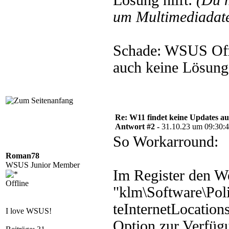
Lösung hilft:
(Du 
um Multimediadate
Schade: WSUS Offl
auch keine Lösung
Re: W11 findet keine Updates 
Antwort #2 -
31.10.23 um 09:30:
So Workarround:
Roman78
WSUS Junior Member
Im Register den W
Offline
"klm\Software\Po
teInternetLocations
I love WSUS!
Option zur Verfügu