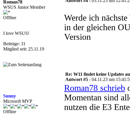
Antwort #4 -
03.11.23 um 12:41:
Roman78
WSUS Junior Member
Werde ich nächste
Offline
in der gleichen OU
I love WSUS!
Version
Beiträge: 31
Mitglied seit: 25.11.19
Re: W11 findet keine Updates 
Antwort #5 -
04.11.23 um 15:41:
Roman78 schrieb
o
Momentan sind all
Sunny
Microsoft MVP
nutzen die E3 Ente
Offline