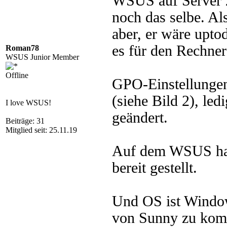
WSUS auf Server 2
noch das selbe. Al
aber, er wäre upt
es für den Rechner
Roman78
WSUS Junior Member
Offline
GPO-Einstellunge
(siehe Bild 2), l
I love WSUS!
geändert.
Beiträge: 31
Mitglied seit: 25.11.19
Auf dem WSUS habe
bereit gestellt.
Und OS ist Window
von Sunny zu komm