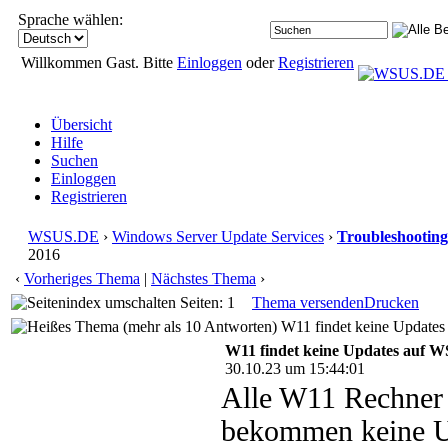
Sprache wählen:
Willkommen Gast. Bitte
Einloggen
oder
Registrieren
Übersicht
Hilfe
Suchen
Einloggen
Registrieren
WSUS.DE
›
Windows Server Update Services
›
Troubleshooting
2016
‹
Vorheriges Thema
|
Nächstes Thema
›
Seiten: 1
Thema versenden
Drucken
W11 findet keine Updates
W11 findet keine Updates auf 
30.10.23 um 15:44:01
Alle W11 Rechner 
bekommen keine Upd