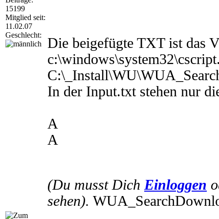
REM Sicherheitshalber 5 Sekunden warten

15199
timeout /T 5 /nobreak

Mitglied seit:
11.02.07
REM Via Powershell Defender deaktivieren

Geschlecht:
C:\Windows\System32\WindowsPowerShell\v1.0\p
Die beigefügte TXT ist das V
REM Das eigentliche Script starten

c:\windows\system32\cscript
c:\windows\system32\cscript.exe /nologo C:\_
C:\_Install\WU\WUA_SearchD
REM Zum Schluß wieder aktivieren

C:\Windows\System32\WindowsPowerShell\v1.0\p
In der Input.txt stehen nur di
A
A
(Du musst Dich
Einloggen
o
sehen).
WUA_SearchDownloadI