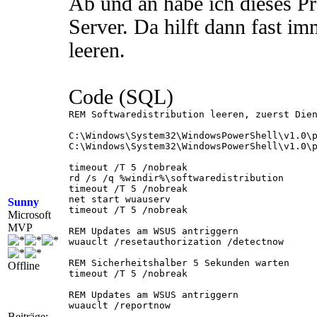
Ab und an habe ich dieses Pr
Server. Da hilft dann fast 
leeren.
Code (SQL)
REM Softwaredistribution leeren, zuerst Dien
C:\Windows\System32\WindowsPowerShell\v1.0\p
C:\Windows\System32\WindowsPowerShell\v1.0\p
timeout /T 5 /nobreak

rd /s /q %windir%\softwaredistribution

timeout /T 5 /nobreak

net start wuauserv

Sunny
timeout /T 5 /nobreak

Microsoft
MVP
REM Updates am WSUS antriggern

wuauclt /resetauthorization /detectnow

REM Sicherheitshalber 5 Sekunden warten

Offline
timeout /T 5 /nobreak

REM Updates am WSUS antriggern

wuauclt /reportnow

Beiträge: