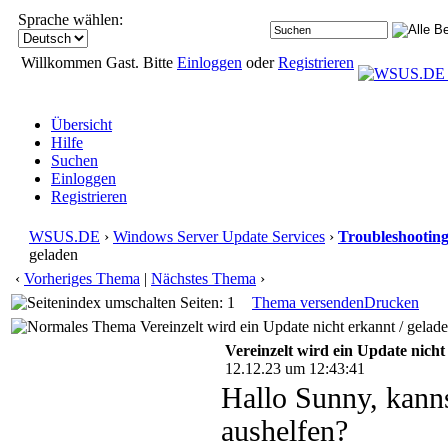
Sprache wählen:
Willkommen Gast. Bitte
Einloggen
oder
Registrieren
Übersicht
Hilfe
Suchen
Einloggen
Registrieren
WSUS.DE
›
Windows Server Update Services
›
Troubleshootin
geladen
‹
Vorheriges Thema
|
Nächstes Thema
›
Seiten: 1
Thema versenden
Drucken
Vereinzelt wird ein Update nicht erkannt / gelad
Vereinzelt wird ein Update nicht
12.12.23 um 12:43:41
Hallo Sunny, kann
aushelfen?