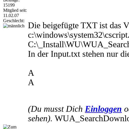
REM Sicherheitshalber 5 Sekunden warten

15199
timeout /T 5 /nobreak

Mitglied seit:
11.02.07
REM Via Powershell Defender deaktivieren

Geschlecht:
C:\Windows\System32\WindowsPowerShell\v1.0\p
Die beigefügte TXT ist das V
REM Das eigentliche Script starten

c:\windows\system32\cscript
c:\windows\system32\cscript.exe /nologo C:\_
C:\_Install\WU\WUA_SearchD
REM Zum Schluß wieder aktivieren

C:\Windows\System32\WindowsPowerShell\v1.0\p
In der Input.txt stehen nur di
A
A
(Du musst Dich
Einloggen
o
sehen).
WUA_SearchDownloadI