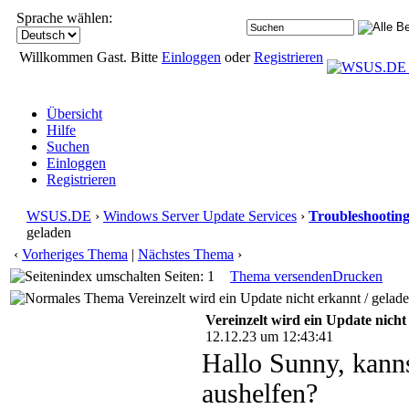
Sprache wählen:
Willkommen Gast. Bitte
Einloggen
oder
Registrieren
Übersicht
Hilfe
Suchen
Einloggen
Registrieren
WSUS.DE
›
Windows Server Update Services
›
Troubleshootin
geladen
‹
Vorheriges Thema
|
Nächstes Thema
›
Seiten: 1
Thema versenden
Drucken
Vereinzelt wird ein Update nicht erkannt / gelad
Vereinzelt wird ein Update nicht
12.12.23 um 12:43:41
Hallo Sunny, kann
aushelfen?