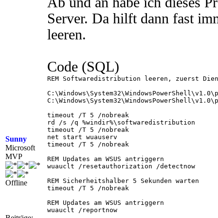
Ab und an habe ich dieses Pr
Server. Da hilft dann fast 
leeren.
Code (SQL)
REM Softwaredistribution leeren, zuerst Dien
C:\Windows\System32\WindowsPowerShell\v1.0\p
C:\Windows\System32\WindowsPowerShell\v1.0\p
timeout /T 5 /nobreak

rd /s /q %windir%\softwaredistribution

timeout /T 5 /nobreak

net start wuauserv

Sunny
timeout /T 5 /nobreak

Microsoft
MVP
REM Updates am WSUS antriggern

wuauclt /resetauthorization /detectnow

REM Sicherheitshalber 5 Sekunden warten

Offline
timeout /T 5 /nobreak

REM Updates am WSUS antriggern

wuauclt /reportnow

Beiträge: