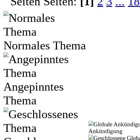
Seiten:
[1]
2
3
...
18
Normales Thema
Angepinntes
Thema
Ankündigung