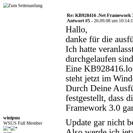
Re: KB928416 .Net Framework 3
Antwort #5 -
26.09.08 um 10:14:
Hallo,
danke für die ausfü
Ich hatte veranlas
durchgelaufen sind
Eine KB928416.log 
steht jetzt im Win
Durch Deine Ausfüh
festgestellt, dass
Framework 3.0 gar 
winipuu
Update gar nicht 
WSUS Full Member
Also werde ich jetz