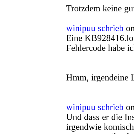
Trotzdem keine gu
winipuu schrieb
on
Eine KB928416.log
Fehlercode habe ic
Hmm, irgendeine L
winipuu schrieb
on
Und dass er die Ins
irgendwie komisch