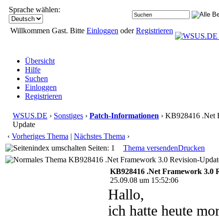
Sprache wählen:
Willkommen Gast. Bitte
Einloggen
oder
Registrieren
Übersicht
Hilfe
Suchen
Einloggen
Registrieren
WSUS.DE
›
Sonstiges
›
Patch-Informationen
› KB928416 .Net F
Update
‹
Vorheriges Thema
|
Nächstes Thema
›
Seiten: 1
Thema versenden
Drucken
KB928416 .Net Framework 3.0 Revision-Update
KB928416 .Net Framework 3.0 R
25.09.08 um 15:52:06
Hallo,
ich hatte heute mo