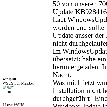
50 von unseren 700
Update KB928416
Laut WindowsUpdate
worden und sollte 
Update ausser der 
nicht durchgelaufe
Im WindowsUpdate.
übersetzt: habe ei
heruntergeladen. I
Nacht.
winipuu
Was mich jetzt wu
WSUS Full Member
Installation nicht
Offline
durchgeführt? Ein
WindowsUpdate.log 
I Love WSUS