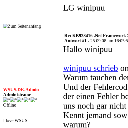
LG winipuu
Re: KB928416 .Net Framework 3
Antwort #1 -
25.09.08 um 16:05:
Hallo winipuu
winipuu schrieb
on
Warum tauchen denn
Und der Fehlercod
WSUS.DE-Admin
der einen Fehler b
Administrator
uns noch gar nicht i
Offline
Kennt jemand sowa
I love WSUS
warum?