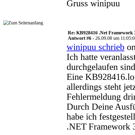
Gruss winipuu
Re: KB928416 .Net Framework 3
Antwort #6 -
26.09.08 um 11:05:
winipuu schrieb
on
Ich hatte veranlas
durchgelaufen sind
Eine KB928416.log
allerdings steht j
Fehlermeldung dri
Durch Deine Ausfü
habe ich festgestel
.NET Framework 3.0