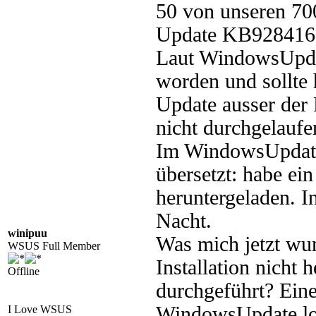
50 von unseren 700
Update KB928416
Laut WindowsUpdate
worden und sollte 
Update ausser der 
nicht durchgelaufe
Im WindowsUpdate.
übersetzt: habe ei
heruntergeladen. I
Nacht.
winipuu
Was mich jetzt wu
WSUS Full Member
Installation nicht
Offline
durchgeführt? Ein
WindowsUpdate.log 
I Love WSUS