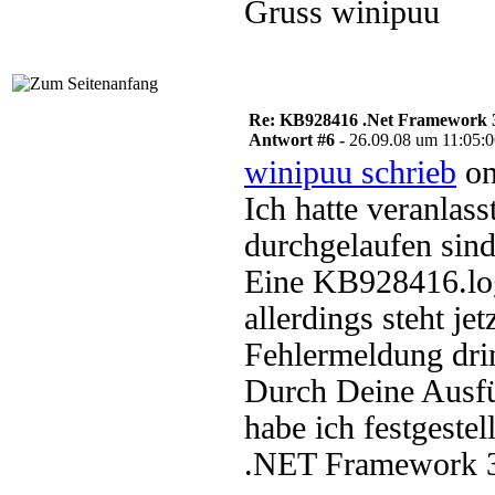
Gruss winipuu
Re: KB928416 .Net Framework 3
Antwort #6 -
26.09.08 um 11:05:
winipuu schrieb
on
Ich hatte veranlas
durchgelaufen sind
Eine KB928416.log
allerdings steht j
Fehlermeldung dri
Durch Deine Ausfü
habe ich festgestel
.NET Framework 3.0