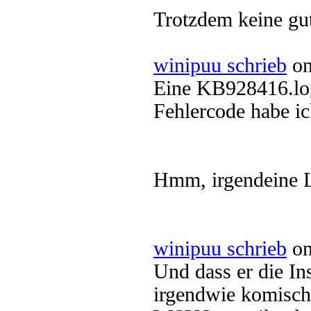
Trotzdem keine gu
winipuu schrieb
on
Eine KB928416.log
Fehlercode habe ic
Hmm, irgendeine L
winipuu schrieb
on
Und dass er die Ins
irgendwie komisch