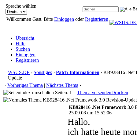
Sprache wählen:
Willkommen Gast. Bitte
Einloggen
oder
Registrieren
Übersicht
Hilfe
Suchen
Einloggen
Registrieren
WSUS.DE
›
Sonstiges
›
Patch-Informationen
› KB928416 .Net F
Update
‹
Vorheriges Thema
|
Nächstes Thema
›
Seiten: 1
Thema versenden
Drucken
KB928416 .Net Framework 3.0 Revision-Update
KB928416 .Net Framework 3.0 R
25.09.08 um 15:52:06
Hallo,
ich hatte heute mo