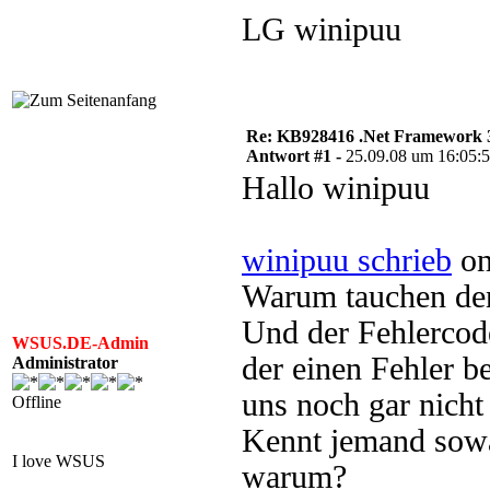
LG winipuu
Re: KB928416 .Net Framework 3
Antwort #1 -
25.09.08 um 16:05:
Hallo winipuu
winipuu schrieb
on
Warum tauchen denn
Und der Fehlercod
WSUS.DE-Admin
der einen Fehler b
Administrator
uns noch gar nicht i
Offline
Kennt jemand sowa
I love WSUS
warum?