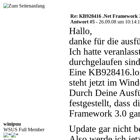
Re: KB928416 .Net Framework 3
Antwort #5 -
26.09.08 um 10:14:
Hallo,
danke für die ausfü
Ich hatte veranlas
durchgelaufen sind
Eine KB928416.log 
steht jetzt im Win
Durch Deine Ausfüh
festgestellt, dass
Framework 3.0 gar 
winipuu
Update gar nicht 
WSUS Full Member
Also werde ich jetz