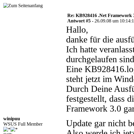
Re: KB928416 .Net Framework 3
Antwort #5 -
26.09.08 um 10:14:
Hallo,
danke für die ausfü
Ich hatte veranlas
durchgelaufen sind
Eine KB928416.log 
steht jetzt im Win
Durch Deine Ausfüh
festgestellt, dass
Framework 3.0 gar 
winipuu
Update gar nicht 
WSUS Full Member
Also werde ich jetz