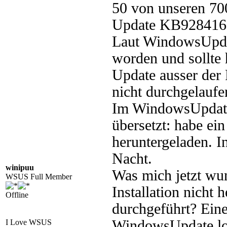
50 von unseren 700
Update KB928416
Laut WindowsUpdate
worden und sollte 
Update ausser der 
nicht durchgelaufe
Im WindowsUpdate.
übersetzt: habe ei
heruntergeladen. I
Nacht.
winipuu
Was mich jetzt wu
WSUS Full Member
Installation nicht
Offline
durchgeführt? Ein
WindowsUpdate.log 
I Love WSUS