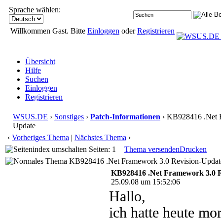
Sprache wählen:
Willkommen Gast. Bitte
Einloggen
oder
Registrieren
Übersicht
Hilfe
Suchen
Einloggen
Registrieren
WSUS.DE
›
Sonstiges
›
Patch-Informationen
› KB928416 .Net F
Update
‹
Vorheriges Thema
|
Nächstes Thema
›
Seiten: 1
Thema versenden
Drucken
KB928416 .Net Framework 3.0 Revision-Update
KB928416 .Net Framework 3.0 R
25.09.08 um 15:52:06
Hallo,
ich hatte heute mo