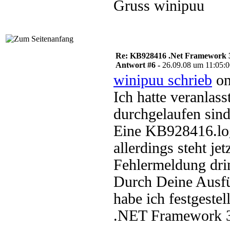
Gruss winipuu
Re: KB928416 .Net Framework 3
Antwort #6 -
26.09.08 um 11:05:
winipuu schrieb
on
Ich hatte veranlas
durchgelaufen sind
Eine KB928416.log
allerdings steht j
Fehlermeldung dri
Durch Deine Ausfü
habe ich festgestel
.NET Framework 3.0