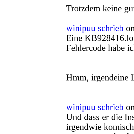
Trotzdem keine gu
winipuu schrieb
on
Eine KB928416.log
Fehlercode habe ic
Hmm, irgendeine L
winipuu schrieb
on
Und dass er die Ins
irgendwie komisch