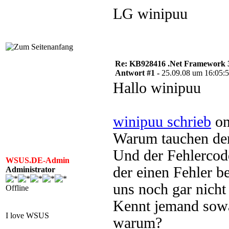
LG winipuu
Re: KB928416 .Net Framework 3
Antwort #1 -
25.09.08 um 16:05:
Hallo winipuu
winipuu schrieb
on
Warum tauchen denn
Und der Fehlercod
WSUS.DE-Admin
der einen Fehler b
Administrator
uns noch gar nicht i
Offline
Kennt jemand sowa
I love WSUS
warum?