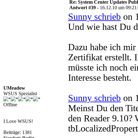
Re: System Center Updates Publ
Antwort #39 -
16.12.10 um 09:21
Sunny schrieb
on 1
Und wie hast Du da
Dazu habe ich mir 
Zertifikat erstellt
müsste ich noch e
Interesse besteht.
UMeadow
WSUS Spezialist
Sunny schrieb
on 1
Offline
Meinst Du den Tit
den Reader 9.10? W
I Love WSUS!
tbLocalizedPropert
Beiträge: 1381
Standort: Berlin