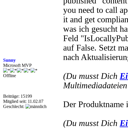
published” content
you need to call a
it and get complian
was ich gesucht hat
Feld "IsLocallyPub
auf False. Setzt m
nach Aktualisierun
Sunny
Microsoft MVP
(Du musst Dich
Ei
Offline
Multimediadateien 
Beiträge: 15199
Mitglied seit: 11.02.07
Der Produktname ist
Geschlecht:
(Du musst Dich
Ei