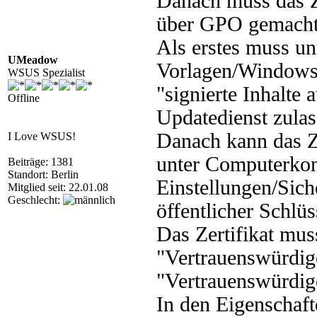
Danach muss das Ze
über GPO gemacht
Als erstes muss u
UMeadow
Vorlagen/Window
WSUS Spezialist
"signierte Inhalte 
Offline
Updatedienst zulas
Danach kann das Ze
I Love WSUS!
unter Computerko
Beiträge: 1381
Standort: Berlin
Einstellungen/Sich
Mitglied seit: 22.01.08
Geschlecht:
öffentlicher Schlüs
Das Zertifikat mus
"Vertrauenswürdig
"Vertrauenswürdige
In den Eigenschaft