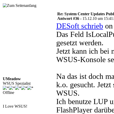
Re: System Center Updates Publ
Antwort #36 -
15.12.10 um 15:41
DESoft schrieb
on 
Das Feld IsLocalP
gesetzt werden.
Jetzt kann ich bei 
WSUS-Konsole seh
Na das ist doch ma
UMeadow
k.o. gesucht. Jetz
WSUS Spezialist
WSUS.
Offline
Ich benutze LUP u
I Love WSUS!
FlashPlayer darüber