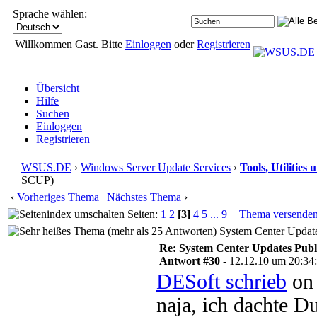
Sprache wählen:
Willkommen Gast. Bitte
Einloggen
oder
Registrieren
Übersicht
Hilfe
Suchen
Einloggen
Registrieren
WSUS.DE
›
Windows Server Update Services
›
Tools, Utilitie
SCUP)
‹
Vorheriges Thema
|
Nächstes Thema
›
Seiten:
1
2
[3]
4
5
...
9
Thema versende
System Center Update
Re: System Center Updates Publ
Antwort #30 -
12.12.10 um 20:34
DESoft schrieb
on 
naja, ich dachte D