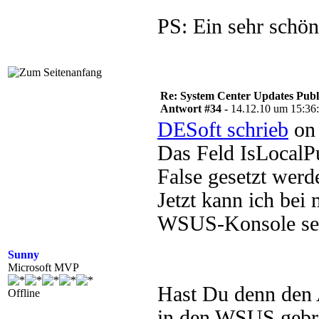
PS: Ein sehr schö
Re: System Center Updates Publ
Antwort #34 -
14.12.10 um 15:36
DESoft schrieb
on 
Das Feld IsLocalP
False gesetzt werd
Jetzt kann ich bei 
WSUS-Konsole seh
Sunny
Microsoft MVP
Hast Du denn den 
Offline
in den WSUS gebra