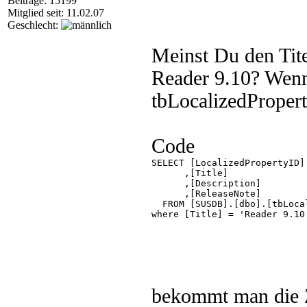
Beiträge: 15199
Mitglied seit: 11.02.07
Geschlecht:
Meinst Du den Tit
Reader 9.10? Wenn 
tbLocalizedPropert
Code
SELECT [LocalizedPropertyID]

      ,[Title]

      ,[Description]

      ,[ReleaseNote]

  FROM [SUSDB].[dbo].[tbLocal
where [Title] = 'Reader 9.10'
bekommt man die Ze