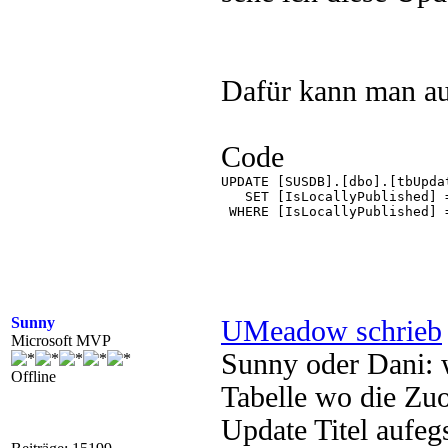
Dafür kann man au
Code
UPDATE [SUSDB].[dbo].[tbUpdat
   SET [IsLocallyPublished] =
 WHERE [IsLocallyPublished] =
Sunny
UMeadow schrieb
Microsoft MVP
Sunny oder Dani: w
Offline
Tabelle wo die Zu
Update Titel aufegs