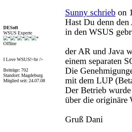
Sunny schrieb
on 1
Hast Du denn den 
DESoft
in den WSUS gebra
WSUS Experte
Offline
der AR und Java w
einem separaten S
I Love WSUS!<br />
Die Genehmigungen
Beiträge: 702
Standort: Magdeburg
mit dem LUP (Beta)
Mitglied seit: 24.07.08
Der Betrieb wurde
über die originär
Gruß Dani