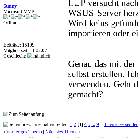
LUP versucht nach 
Sunny
WSUS-Server herzus
Microsoft MVP
Wird keins gefunde
Offline
importieren oder ei
Beiträge: 15199
Mitglied seit: 11.02.07
Geschlecht:
Genau das mit dem 
selbst erstellen. I
verwenden. Geht d
gemacht?
Seiten:
1
2
[3]
4
5
...
9
Thema versende
‹
Vorheriges Thema
|
Nächstes Thema
›