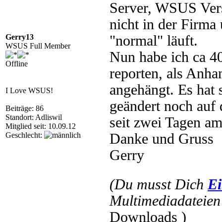
Server, WSUS Vers
nicht in der Firma
Gerry13
"normal" läuft.
WSUS Full Member
Nun habe ich ca 4
Offline
reporten, als Anha
angehängt. Es hat
I Love WSUS!
geändert noch auf
Beiträge: 86
Standort: Adliswil
seit zwei Tagen am
Mitglied seit: 10.09.12
Geschlecht:
Danke und Gruss
Gerry
(Du musst Dich
Ei
Multimediadateien 
Downloads )