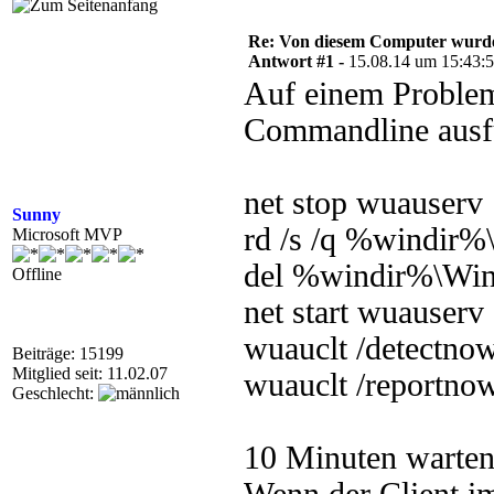
Re: Von diesem Computer wurde n
Antwort #1 -
15.08.14 um 15:43:
Auf einem Problemc
Commandline ausf
net stop wuauserv
Sunny
rd /s /q %windir%
Microsoft MVP
del %windir%\Wi
Offline
net start wuauserv
wuauclt /detectno
Beiträge: 15199
Mitglied seit: 11.02.07
wuauclt /reportno
Geschlecht:
10 Minuten warten,