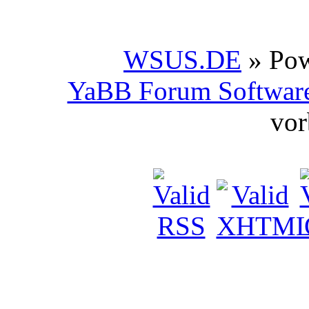
WSUS.DE
» Po
YaBB Forum Softwar
vor