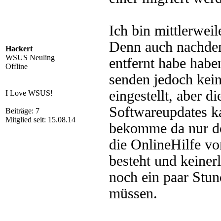
Ich bin mittlerwei
Denn auch nachde
Hackert
WSUS Neuling
entfernt habe habe
Offline
senden jedoch kei
eingestellt, aber d
I Love WSUS!
Softwareupdates ka
Beiträge: 7
Mitglied seit: 15.08.14
bekomme da nur d
die OnlineHilfe v
besteht und keiner
noch ein paar Stun
müssen.