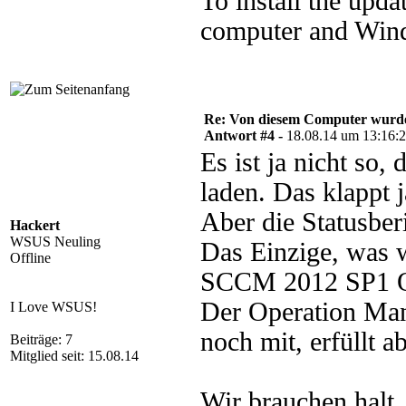
To install the upda
computer and Windo
Re: Von diesem Computer wurde n
Antwort #4 -
18.08.14 um 13:16:
Es ist ja nicht so,
laden. Das klappt 
Aber die Statusber
Hackert
WSUS Neuling
Das Einzige, was 
Offline
SCCM 2012 SP1 O
Der Operation Man
I Love WSUS!
noch mit, erfüllt 
Beiträge: 7
Mitglied seit: 15.08.14
Wir brauchen halt, 