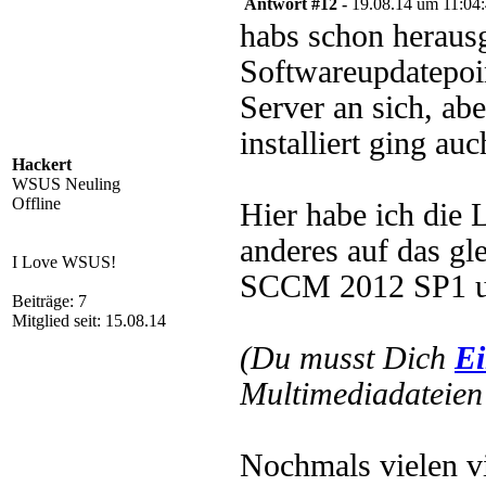
Antwort #12 -
19.08.14 um 11:04
habs schon herausg
Softwareupdatepoin
Server an sich, ab
installiert ging auc
Hackert
WSUS Neuling
Offline
Hier habe ich die 
anderes auf das gl
I Love WSUS!
SCCM 2012 SP1 
Beiträge: 7
Mitglied seit: 15.08.14
(Du musst Dich
Ei
Multimediadateien 
Nochmals vielen v