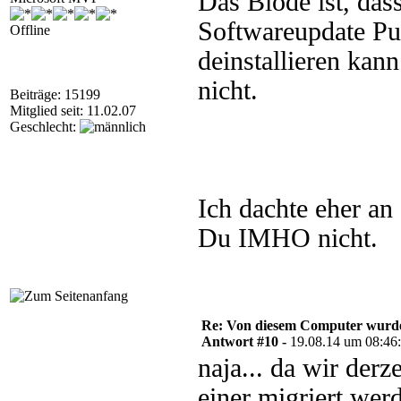
Das Blöde ist, da
Softwareupdate Pun
Offline
deinstallieren kan
nicht.
Beiträge: 15199
Mitglied seit: 11.02.07
Geschlecht:
Ich dachte eher an
Du IMHO nicht.
Re: Von diesem Computer wurde n
Antwort #10 -
19.08.14 um 08:46
naja... da wir der
einer migriert wer