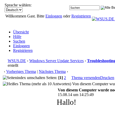
Sprache wählen:
Willkommen Gast. Bitte
Einloggen
oder
Registrieren
Übersicht
Hilfe
Suchen
Einloggen
Registrieren
WSUS.DE
›
Windows Server Update Services
›
Troubleshootin
erstellt
‹
Vorheriges Thema
|
Nächstes Thema
›
Seiten:
[1]
2
Thema versenden
Drucken
Von diesem Computer wurde
Von diesem Computer wurde noch 
15.08.14 um 14:25:49
Hallo!