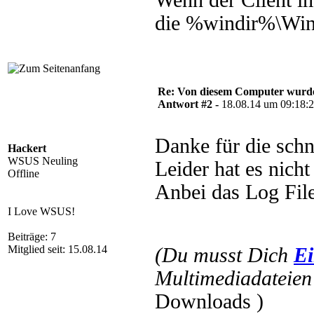
Wenn der Client im
die %windir%\Wind
Re: Von diesem Computer wurde n
Antwort #2 -
18.08.14 um 09:18:
Danke für die schn
Hackert
WSUS Neuling
Leider hat es nicht
Offline
Anbei das Log Fil
I Love WSUS!
Beiträge: 7
Mitglied seit: 15.08.14
(Du musst Dich
Ei
Multimediadateien 
Downloads )