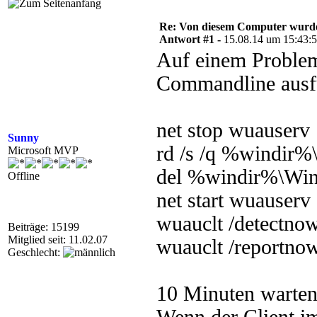
Re: Von diesem Computer wurde n
Antwort #1 -
15.08.14 um 15:43:
Auf einem Problemc
Commandline ausf
net stop wuauserv
Sunny
rd /s /q %windir%
Microsoft MVP
del %windir%\Wi
Offline
net start wuauserv
wuauclt /detectno
Beiträge: 15199
Mitglied seit: 11.02.07
wuauclt /reportno
Geschlecht:
10 Minuten warten,