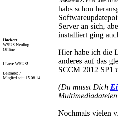
Antwort #12 -
19.08.14 um 11:04
habs schon herausg
Softwareupdatepoin
Server an sich, ab
installiert ging auc
Hackert
WSUS Neuling
Offline
Hier habe ich die 
anderes auf das gl
I Love WSUS!
SCCM 2012 SP1 
Beiträge: 7
Mitglied seit: 15.08.14
(Du musst Dich
Ei
Multimediadateien 
Nochmals vielen v