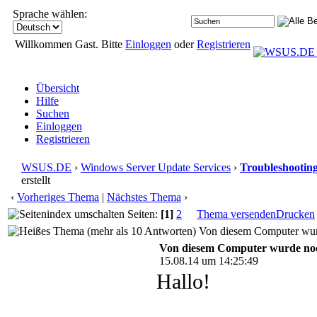
Sprache wählen:
Willkommen Gast. Bitte
Einloggen
oder
Registrieren
Übersicht
Hilfe
Suchen
Einloggen
Registrieren
WSUS.DE
›
Windows Server Update Services
›
Troubleshootin
erstellt
‹
Vorheriges Thema
|
Nächstes Thema
›
Seiten:
[1]
2
Thema versenden
Drucken
Von diesem Computer wurde
Von diesem Computer wurde noch 
15.08.14 um 14:25:49
Hallo!