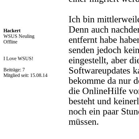
Ich bin mittlerwei
Denn auch nachde
Hackert
WSUS Neuling
entfernt habe habe
Offline
senden jedoch kei
eingestellt, aber d
I Love WSUS!
Softwareupdates ka
Beiträge: 7
Mitglied seit: 15.08.14
bekomme da nur d
die OnlineHilfe v
besteht und keiner
noch ein paar Stun
müssen.