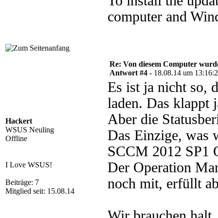
To install the upda
computer and Windo
Re: Von diesem Computer wurde n
Antwort #4 -
18.08.14 um 13:16:
Es ist ja nicht so,
laden. Das klappt 
Aber die Statusber
Hackert
WSUS Neuling
Das Einzige, was 
Offline
SCCM 2012 SP1 O
Der Operation Man
I Love WSUS!
noch mit, erfüllt 
Beiträge: 7
Mitglied seit: 15.08.14
Wir brauchen halt, 