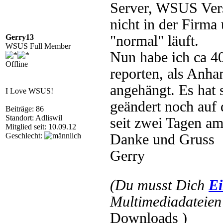
Server, WSUS Vers
nicht in der Firma
Gerry13
"normal" läuft.
WSUS Full Member
Nun habe ich ca 4
Offline
reporten, als Anha
angehängt. Es hat
I Love WSUS!
geändert noch auf
Beiträge: 86
Standort: Adliswil
seit zwei Tagen am
Mitglied seit: 10.09.12
Geschlecht:
Danke und Gruss
Gerry
(Du musst Dich
Ei
Multimediadateien 
Downloads )