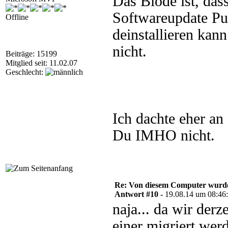
Das Blöde ist, da
Softwareupdate Pun
Offline
deinstallieren kan
nicht.
Beiträge: 15199
Mitglied seit: 11.02.07
Geschlecht:
Ich dachte eher an
Du IMHO nicht.
Re: Von diesem Computer wurde n
Antwort #10 -
19.08.14 um 08:46
naja... da wir der
einer migriert wer