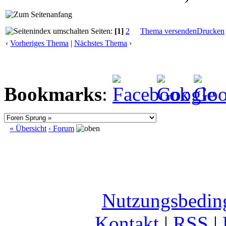
Seiten:
[1]
2
Thema versenden
Drucken
‹
Vorheriges Thema
|
Nächstes Thema
›
Bookmarks
:
« Übersicht
‹ Forum
Nutzungsbedin
Kontakt
|
RSS
|