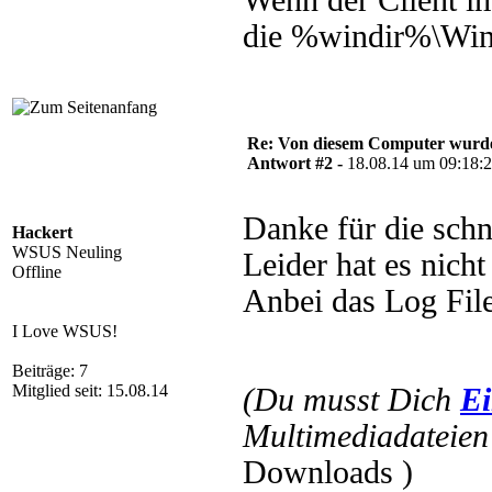
Wenn der Client im
die %windir%\Wind
Re: Von diesem Computer wurde n
Antwort #2 -
18.08.14 um 09:18:
Danke für die schn
Hackert
WSUS Neuling
Leider hat es nicht
Offline
Anbei das Log Fil
I Love WSUS!
Beiträge: 7
Mitglied seit: 15.08.14
(Du musst Dich
Ei
Multimediadateien 
Downloads )