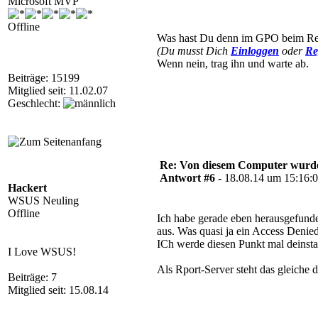
Microsoft MVP
Offline
Was hast Du denn im GPO beim Rep
(Du musst Dich
Einloggen
oder
Re
Wenn nein, trag ihn und warte ab.
Beiträge: 15199
Mitglied seit: 11.02.07
Geschlecht:
Re: Von diesem Computer wurde n
Antwort #6 -
18.08.14 um 15:16:
Hackert
WSUS Neuling
Offline
Ich habe gerade eben herausgefunde
aus. Was quasi ja ein Access Denied
ICh werde diesen Punkt mal deinstal
I Love WSUS!
Als Rport-Server steht das gleiche 
Beiträge: 7
Mitglied seit: 15.08.14