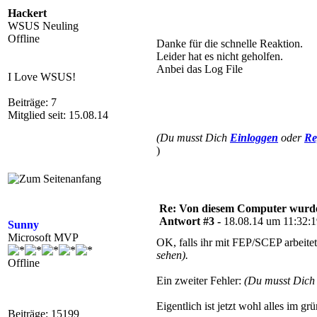
Hackert
WSUS Neuling
Offline
Danke für die schnelle Reaktion.
Leider hat es nicht geholfen.
Anbei das Log File
I Love WSUS!
Beiträge: 7
Mitglied seit: 15.08.14
(Du musst Dich
Einloggen
oder
Re
)
Re: Von diesem Computer wurde n
Antwort #3 -
18.08.14 um 11:32:
Sunny
Microsoft MVP
OK, falls ihr mit FEP/SCEP arbeite
sehen).
Offline
Ein zweiter Fehler:
(Du musst Dic
Eigentlich ist jetzt wohl alles im g
Beiträge: 15199