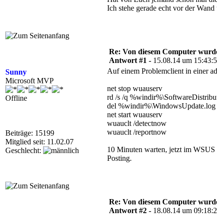
Ich stehe gerade echt vor der Wand
Re: Von diesem Computer wurde n
Antwort #1 -
15.08.14 um 15:43:
Auf einem Problemclient in einer a
Sunny
Microsoft MVP
net stop wuauserv
rd /s /q %windir%\SoftwareDistribu
Offline
del %windir%\WindowsUpdate.log
net start wuauserv
wuauclt /detectnow
wuauclt /reportnow
Beiträge: 15199
Mitglied seit: 11.02.07
10 Minuten warten, jetzt im WSUS d
Geschlecht:
Posting.
Re: Von diesem Computer wurde n
Antwort #2 -
18.08.14 um 09:18: