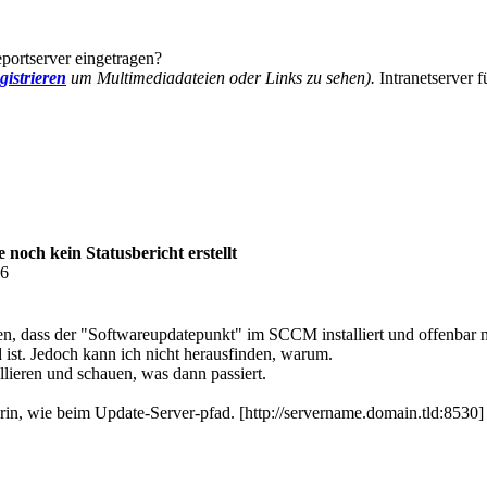
ortserver eingetragen?
gistrieren
um Multimediadateien oder Links zu sehen).
Intranetserver f
och kein Statusbericht erstellt
06
n, dass der "Softwareupdatepunkt" im SCCM installiert und offenbar ni
 ist. Jedoch kann ich nicht herausfinden, warum.
lieren und schauen, was dann passiert.
drin, wie beim Update-Server-pfad. [http://servername.domain.tld:8530]