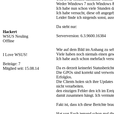
Weder Windows 7 noch Windows 8 
Ich habe nun schon viele Stunden d
Ich habe versucht, diese oft angeg
Leider finde ich nirgends sonst, aus
Da steht nur:
Hackert
Serverversion: 6.3.9600.16384
WSUS Neuling
Offline
Wie auf dem Bild im Anhang zu sehen
Viele haben noch niemals einen ge
I Love WSUS!
Ich habe auch schon mehrfach versu
Beiträge: 7
Da es derzeit keinerlei Statusberic
Mitglied seit: 15.08.14
Die GPOs sind korrekt und verweise
Erfolglos.
Die Clients holen sich ihre Update
nicht verarbeiten.
den einzigen Fehler den ich im Ereig
damit zusammen hängt. Ich vermute e
Fakt ist, dass ich diese Berichte b
Hat von Euch jemand schon mal di