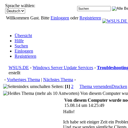
Sprache wählen:
Willkommen Gast. Bitte
Einloggen
oder
Registrieren
Übersicht
Hilfe
Suchen
Einloggen
Registrieren
WSUS.DE
›
Windows Server Update Services
›
Troubleshootin
erstellt
‹
Vorheriges Thema
|
Nächstes Thema
›
Seiten:
[1]
2
Thema versenden
Drucken
Von diesem Computer wurde
Von diesem Computer wurde noch 
15.08.14 um 14:25:49
Hallo!
Ich habe seit einiger Zeit ein Pro
Und zwar senden sämtliche Clients