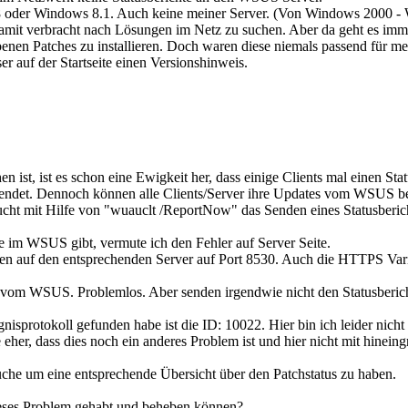
oder Windows 8.1. Auch keine meiner Server. (Von Windows 2000 -
amit verbracht nach Lösungen im Netz zu suchen. Aber da geht es imme
ebenen Patches zu installieren. Doch waren diese niemals passend für 
ser auf der Startseite einen Versionshinweis.
 ist, ist es schon eine Ewigkeit her, dass einige Clients mal einen Sta
sendet. Dennoch können alle Clients/Server ihre Updates vom WSUS be
cht mit Hilfe von "wuauclt /ReportNow" das Senden eines Statusberich
hte im WSUS gibt, vermute ich den Fehler auf Server Seite.
n auf den entsprechenden Server auf Port 8530. Auch die HTTPS Variant
s vom WSUS. Problemlos. Aber senden irgendwie nicht den Statusberich
nisprotokoll gefunden habe ist die ID: 10022. Hier bin ich leider nicht
her, dass dies noch ein anderes Problem ist und hier nicht mit hineingr
rauche um eine entsprechende Übersicht über den Patchstatus zu haben.
eses Problem gehabt und beheben können?