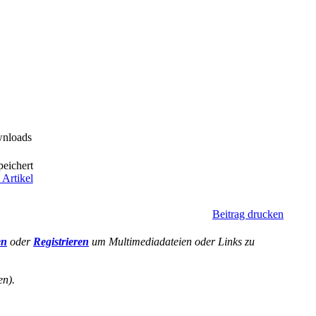
wnloads
peichert
 Artikel
Beitrag drucken
en
oder
Registrieren
um Multimediadateien oder Links zu
en).