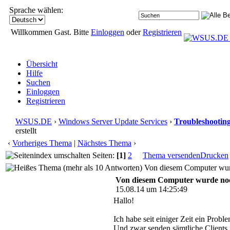
Sprache wählen:
Willkommen Gast. Bitte
Einloggen
oder
Registrieren
Übersicht
Hilfe
Suchen
Einloggen
Registrieren
WSUS.DE
›
Windows Server Update Services
›
Troubleshootin
erstellt
‹
Vorheriges Thema
|
Nächstes Thema
›
Seiten:
[1]
2
Thema versenden
Drucken
Von diesem Computer wurde
Von diesem Computer wurde noch 
15.08.14 um 14:25:49
Hallo!
Ich habe seit einiger Zeit ein Pro
Und zwar senden sämtliche Clients