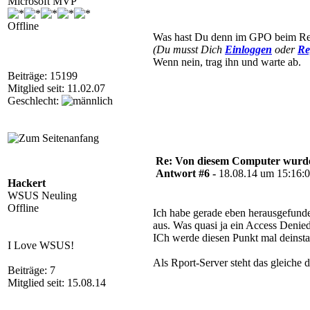
Microsoft MVP
Offline
Was hast Du denn im GPO beim Rep
(Du musst Dich
Einloggen
oder
Re
Wenn nein, trag ihn und warte ab.
Beiträge: 15199
Mitglied seit: 11.02.07
Geschlecht:
Re: Von diesem Computer wurde n
Antwort #6 -
18.08.14 um 15:16:
Hackert
WSUS Neuling
Offline
Ich habe gerade eben herausgefunde
aus. Was quasi ja ein Access Denied
ICh werde diesen Punkt mal deinstal
I Love WSUS!
Als Rport-Server steht das gleiche 
Beiträge: 7
Mitglied seit: 15.08.14