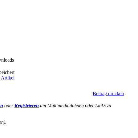
wnloads
peichert
 Artikel
Beitrag drucken
en
oder
Registrieren
um Multimediadateien oder Links zu
en).