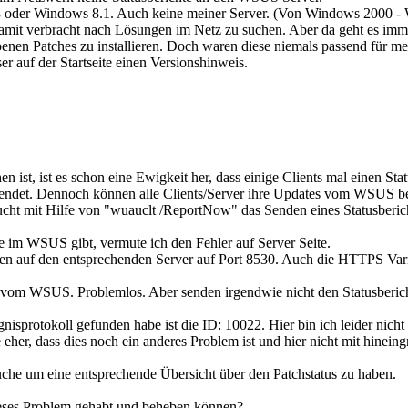
oder Windows 8.1. Auch keine meiner Server. (Von Windows 2000 -
amit verbracht nach Lösungen im Netz zu suchen. Aber da geht es imme
ebenen Patches zu installieren. Doch waren diese niemals passend für 
ser auf der Startseite einen Versionshinweis.
 ist, ist es schon eine Ewigkeit her, dass einige Clients mal einen Sta
sendet. Dennoch können alle Clients/Server ihre Updates vom WSUS be
cht mit Hilfe von "wuauclt /ReportNow" das Senden eines Statusberich
hte im WSUS gibt, vermute ich den Fehler auf Server Seite.
n auf den entsprechenden Server auf Port 8530. Auch die HTTPS Variant
s vom WSUS. Problemlos. Aber senden irgendwie nicht den Statusberich
nisprotokoll gefunden habe ist die ID: 10022. Hier bin ich leider nicht
her, dass dies noch ein anderes Problem ist und hier nicht mit hineingr
rauche um eine entsprechende Übersicht über den Patchstatus zu haben.
eses Problem gehabt und beheben können?