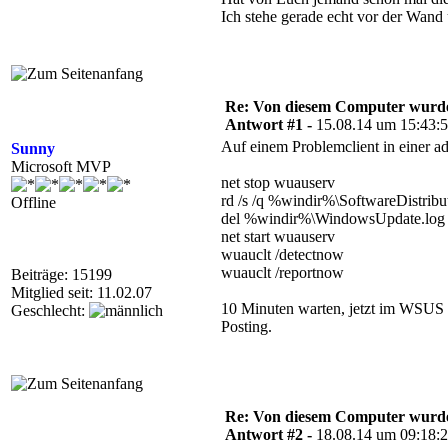
Ich stehe gerade echt vor der Wand
Re: Von diesem Computer wurde n
Antwort #1 -
15.08.14 um 15:43:
Auf einem Problemclient in einer a
Sunny
Microsoft MVP
net stop wuauserv
rd /s /q %windir%\SoftwareDistribu
Offline
del %windir%\WindowsUpdate.log
net start wuauserv
wuauclt /detectnow
wuauclt /reportnow
Beiträge: 15199
Mitglied seit: 11.02.07
10 Minuten warten, jetzt im WSUS d
Geschlecht:
Posting.
Re: Von diesem Computer wurde n
Antwort #2 -
18.08.14 um 09:18: