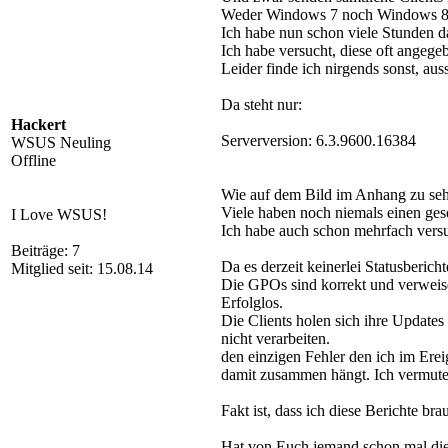
Weder Windows 7 noch Windows 8 
Ich habe nun schon viele Stunden d
Ich habe versucht, diese oft angeg
Leider finde ich nirgends sonst, aus
Da steht nur:
Hackert
Serverversion: 6.3.9600.16384
WSUS Neuling
Offline
Wie auf dem Bild im Anhang zu sehen
Viele haben noch niemals einen ge
I Love WSUS!
Ich habe auch schon mehrfach versu
Beiträge: 7
Da es derzeit keinerlei Statusberic
Mitglied seit: 15.08.14
Die GPOs sind korrekt und verweise
Erfolglos.
Die Clients holen sich ihre Update
nicht verarbeiten.
den einzigen Fehler den ich im Ereig
damit zusammen hängt. Ich vermute e
Fakt ist, dass ich diese Berichte b
Hat von Euch jemand schon mal di