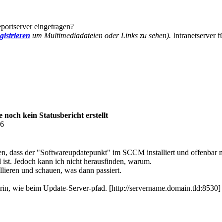
ortserver eingetragen?
gistrieren
um Multimediadateien oder Links zu sehen).
Intranetserver f
och kein Statusbericht erstellt
06
n, dass der "Softwareupdatepunkt" im SCCM installiert und offenbar ni
 ist. Jedoch kann ich nicht herausfinden, warum.
lieren und schauen, was dann passiert.
drin, wie beim Update-Server-pfad. [http://servername.domain.tld:8530]