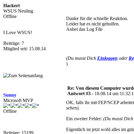
Hackert
WSUS Neuling
Offline
Danke für die schnelle Reaktion.
Leider hat es nicht geholfen.
Anbei das Log File
I Love WSUS!
Beiträge: 7
Mitglied seit: 15.08.14
(Du musst Dich
Einloggen
oder
Re
)
Re: Von diesem Computer wurde n
Antwort #3 -
18.08.14 um 11:32:
Sunny
Microsoft MVP
OK, falls ihr mit FEP/SCEP arbeite
sehen).
Offline
Ein zweiter Fehler:
(Du musst Dic
Eigentlich ist jetzt wohl alles im g
Beiträge: 15199