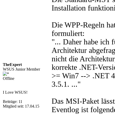
Installation funktioni
Die WPP-Regeln hat
formuliert:
"... Daher habe ich f
Architektur abgefragt
nicht die Architektu
TheExpert
korrekte .NET-Versi
WSUS Junior Member
>= Win7 --> .NET 
Offline
3.5.1. ..."
I Love WSUS!
Das MSI-Paket lässt 
Beiträge: 11
Mitglied seit: 17.04.15
Eventlog ist folgend