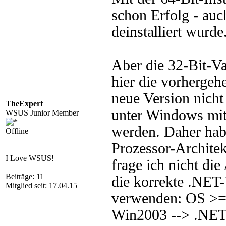
schon Erfolg - auc
deinstalliert wurd
Aber die 32-Bit-Va
hier die vorhergehe
neue Version nicht 
TheExpert
unter Windows mit 6
WSUS Junior Member
werden. Daher habe 
Offline
Prozessor-Architekt
I Love WSUS!
frage ich nicht di
Beiträge: 11
die korrekte .NET-
Mitglied seit: 17.04.15
verwenden: OS >=
Win2003 --> .NET 