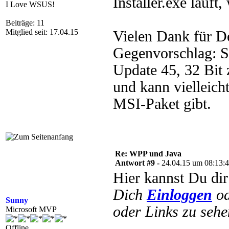
Installer.exe läuft
I Love WSUS!
Beiträge: 11
Mitglied seit: 17.04.15
Vielen Dank für De
Gegenvorschlag: S
Update 45, 32 Bit 
und kann vielleich
MSI-Paket gibt.
Re: WPP und Java
Antwort #9 -
24.04.15 um 08:13:
Hier kannst Du di
Dich
Einloggen
o
Sunny
oder Links zu sehe
Microsoft MVP
Offline