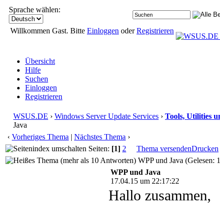
Sprache wählen:
Willkommen Gast. Bitte
Einloggen
oder
Registrieren
Übersicht
Hilfe
Suchen
Einloggen
Registrieren
WSUS.DE
›
Windows Server Update Services
›
Tools, Utilities
Java
‹
Vorheriges Thema
|
Nächstes Thema
›
Seiten:
[1]
2
Thema versenden
Drucken
WPP und Java (Gelesen: 
WPP und Java
17.04.15 um 22:17:22
Hallo zusammen,