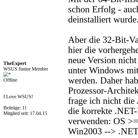
schon Erfolg - auc
deinstalliert wurd
Aber die 32-Bit-Va
hier die vorhergehe
neue Version nicht 
TheExpert
unter Windows mit 6
WSUS Junior Member
werden. Daher habe 
Offline
Prozessor-Architekt
I Love WSUS!
frage ich nicht di
Beiträge: 11
die korrekte .NET-
Mitglied seit: 17.04.15
verwenden: OS >=
Win2003 --> .NET 