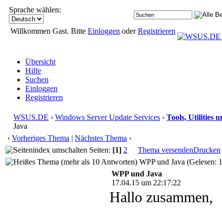
Sprache wählen:
Willkommen Gast. Bitte
Einloggen
oder
Registrieren
Übersicht
Hilfe
Suchen
Einloggen
Registrieren
WSUS.DE
›
Windows Server Update Services
›
Tools, Utilities
Java
‹
Vorheriges Thema
|
Nächstes Thema
›
Seiten:
[1]
2
Thema versenden
Drucken
WPP und Java (Gelesen: 
WPP und Java
17.04.15 um 22:17:22
Hallo zusammen,