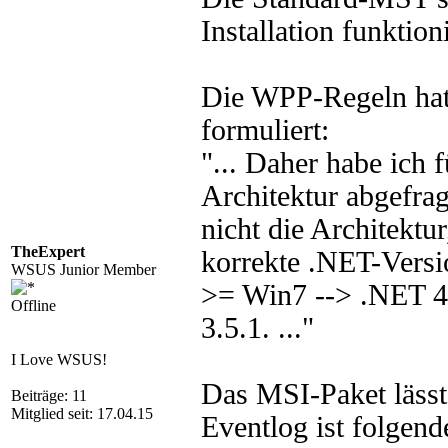
Installation funktioni
Die WPP-Regeln hat
formuliert:
"... Daher habe ich f
Architektur abgefragt
nicht die Architektu
TheExpert
korrekte .NET-Versi
WSUS Junior Member
>= Win7 --> .NET 
Offline
3.5.1. ..."
I Love WSUS!
Das MSI-Paket lässt 
Beiträge: 11
Mitglied seit: 17.04.15
Eventlog ist folgend