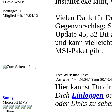
Installer.exe läuft
I Love WSUS!
Beiträge: 11
Mitglied seit: 17.04.15
Vielen Dank für De
Gegenvorschlag: S
Update 45, 32 Bit 
und kann vielleich
MSI-Paket gibt.
Re: WPP und Java
Antwort #9 -
24.04.15 um 08:13:
Hier kannst Du di
Dich
Einloggen
o
Sunny
oder Links zu sehe
Microsoft MVP
Offline