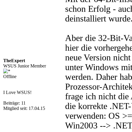
schon Erfolg - auc
deinstalliert wurd
Aber die 32-Bit-Va
hier die vorhergehe
neue Version nicht 
TheExpert
unter Windows mit 6
WSUS Junior Member
werden. Daher habe 
Offline
Prozessor-Architekt
I Love WSUS!
frage ich nicht di
Beiträge: 11
die korrekte .NET-
Mitglied seit: 17.04.15
verwenden: OS >=
Win2003 --> .NET 