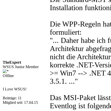
Installation funktioni
Die WPP-Regeln hat
formuliert:
"... Daher habe ich f
Architektur abgefragt
nicht die Architektu
TheExpert
korrekte .NET-Versi
WSUS Junior Member
>= Win7 --> .NET 
Offline
3.5.1. ..."
I Love WSUS!
Das MSI-Paket lässt 
Beiträge: 11
Mitglied seit: 17.04.15
Eventlog ist folgend