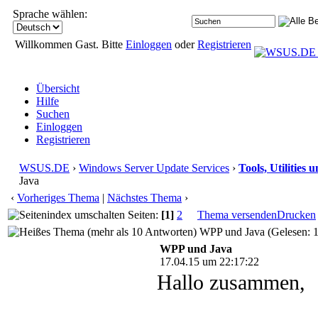
Sprache wählen:
Willkommen Gast. Bitte
Einloggen
oder
Registrieren
Übersicht
Hilfe
Suchen
Einloggen
Registrieren
WSUS.DE
›
Windows Server Update Services
›
Tools, Utilities
Java
‹
Vorheriges Thema
|
Nächstes Thema
›
Seiten:
[1]
2
Thema versenden
Drucken
WPP und Java (Gelesen: 
WPP und Java
17.04.15 um 22:17:22
Hallo zusammen,