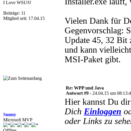
Installer.exe läuft
I Love WSUS!
Beiträge: 11
Mitglied seit: 17.04.15
Vielen Dank für De
Gegenvorschlag: S
Update 45, 32 Bit 
und kann vielleich
MSI-Paket gibt.
Re: WPP und Java
Antwort #9 -
24.04.15 um 08:13:
Hier kannst Du di
Dich
Einloggen
o
Sunny
oder Links zu sehe
Microsoft MVP
Offline