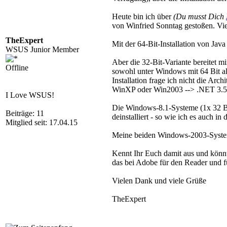
Heute bin ich über
(Du musst Dich
von Winfried Sonntag gestoßen. Viel
TheExpert
Mit der 64-Bit-Installation von Jav
WSUS Junior Member
Aber die 32-Bit-Variante bereitet mi
Offline
sowohl unter Windows mit 64 Bit als 
Installation frage ich nicht die Ar
WinXP oder Win2003 --> .NET 3.5
I Love WSUS!
Die Windows-8.1-Systeme (1x 32 Bit 
Beiträge: 11
deinstalliert - so wie ich es auch i
Mitglied seit: 17.04.15
Meine beiden Windows-2003-Systeme (
Kennt Ihr Euch damit aus und könnt I
das bei Adobe für den Reader und fü
Vielen Dank und viele Grüße
TheExpert