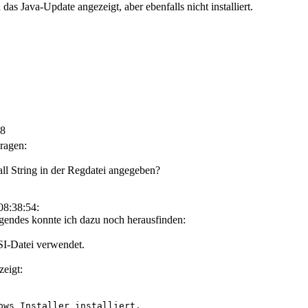
as Java-Update angezeigt, aber ebenfalls nicht installiert.
28
Fragen:
ll String in der Regdatei angegeben?
08:38:54:
gendes konnte ich dazu noch herausfinden:
MSI-Datei verwendet.
zeigt:
ows Installer installiert.
