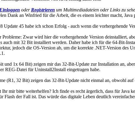
Einloggen
oder
Registrieren
um Multimediadateien oder Links zu sehe
en Dank an Winfried für die Arbeit, die es einem leichter macht, Java
a 8 Update 45 habe ich schon Erfolg - auch wenn die vorhergehende Vers
r Probleme: Zwar wird hier die vorhergehende Version deinstalliert, aber
auch mit 32 Bit installiert werden. Daher habe ich für die 64-Bit-Insta
chitektur, jedoch die OS-Version ab, um die korrekte .NET-Version des
.1.
und 1x 64 Bit) zeigen mir das 32-Bit-Update zur Installation an, aber 
n der REG-Datei für Uninstall2Install eingetragen habe.
R1, 32 Bit) zeigen das 32-Bit-Update nicht einmal an, obwohl auf eine
hr mir bitte weiterhelfen? Ich finde es recht ärgerlich, dass für Java 
r Flash der Fall ist. Das würde das digitale Leben deutlich vereinfache