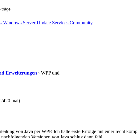
 und Erweiterungen
› WPP und
12420 mal)
rteilung von Java per WPP. Ich hatte erste Erfolge mit einer recht kom
er nachfolgenden Versionen von Java schlug dann fehl.