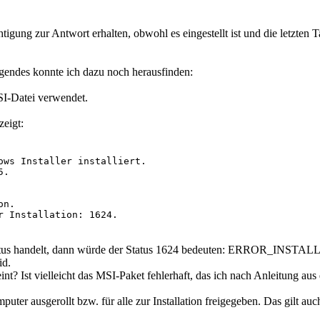
tigung zur Antwort erhalten, obwohl es eingestellt ist und die letzten 
gendes konnte ich dazu noch herausfinden:
MSI-Datei verwendet.
zeigt:
ows Installer installiert.

.

n.

r Installation: 1624. 

-Status handelt, dann würde der Status 1624 bedeuten: ERROR_INST
id.
t? Ist vielleicht das MSI-Paket fehlerhaft, das ich nach Anleitung aus 
mputer ausgerollt bzw. für alle zur Installation freigegeben. Das gilt 