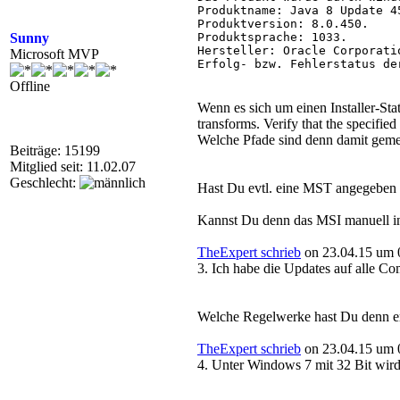
Produktname: Java 8 Update 45
Produktversion: 8.0.450.

Sunny
Produktsprache: 1033.

Hersteller: Oracle Corporatio
Microsoft MVP
Erfolg- bzw. Fehlerstatus de
Offline
Wenn es sich um einen Installer
transforms. Verify that the specified
Welche Pfade sind denn damit gemein
Beiträge: 15199
Mitglied seit: 11.02.07
Geschlecht:
Hast Du evtl. eine MST angegeben d
Kannst Du denn das MSI manuell inst
TheExpert schrieb
on 23.04.15 um 
3. Ich habe die Updates auf alle Co
Welche Regelwerke hast Du denn ers
TheExpert schrieb
on 23.04.15 um 
4. Unter Windows 7 mit 32 Bit wird d