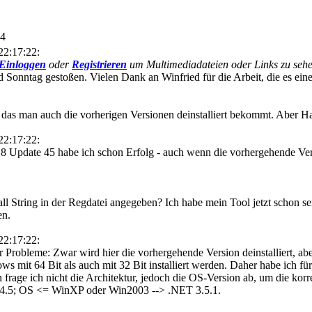
24
22:17:22:
Einloggen
oder
Registrieren
um Multimediadateien oder Links zu sehe
 Sonntag gestoßen. Vielen Dank an Winfried für die Arbeit, die es ein
 das man auch die vorherigen Versionen deinstalliert bekommt. Aber Ha
22:17:22:
a 8 Update 45 habe ich schon Erfolg - auch wenn die vorhergehende Vers
l String in der Regdatei angegeben? Ich habe mein Tool jetzt schon sei
en.
22:17:22:
r Probleme: Zwar wird hier die vorhergehende Version deinstalliert, aber
s mit 64 Bit als auch mit 32 Bit installiert werden. Daher habe ich für 
on frage ich nicht die Architektur, jedoch die OS-Version ab, um die kor
4.5; OS <= WinXP oder Win2003 --> .NET 3.5.1.