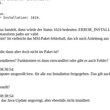
.

n.

r Installation: 1624. 

-Status handelt, dann würde der Status 1624 bedeuten: ERROR_I
 transform paths are valid.
t? Ist vielleicht das MSI-Paket fehlerhaft, das ich nach Anleitung aus 
ie dann aber doch nicht im Paket ist?
allieren? Funktioniert es dann einwandfrei oder gibt es auch Fehler?
08:38:54:
mputer ausgerollt bzw. für alle zur Installation freigegeben. Das gilt 
tellt?
08:38:54:
as Java-Update angezeigt, aber ebenfalls nicht installiert.