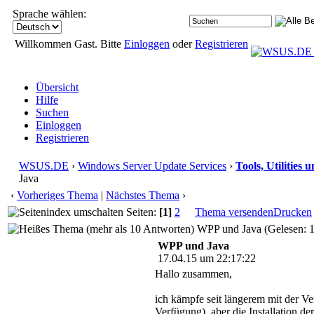
Sprache wählen:
Willkommen Gast. Bitte
Einloggen
oder
Registrieren
Übersicht
Hilfe
Suchen
Einloggen
Registrieren
WSUS.DE
›
Windows Server Update Services
›
Tools, Utilities
Java
‹
Vorheriges Thema
|
Nächstes Thema
›
Seiten:
[1]
2
Thema versenden
Drucken
WPP und Java (Gelesen: 
WPP und Java
17.04.15 um 22:17:22
Hallo zusammen,
ich kämpfe seit längerem mit der Ve
Verfügung), aber die Installation d