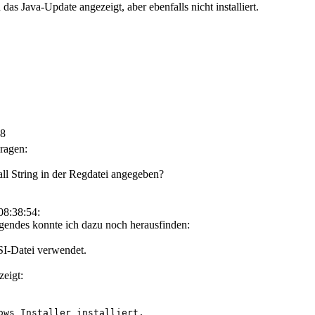
as Java-Update angezeigt, aber ebenfalls nicht installiert.
28
Fragen:
ll String in der Regdatei angegeben?
08:38:54:
gendes konnte ich dazu noch herausfinden:
MSI-Datei verwendet.
zeigt:
ows Installer installiert.
