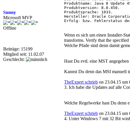
Produktname: Java 8 Update 45
Produktversion: 8.0.450.

Sunny
Produktsprache: 1033.

Hersteller: Oracle Corporatio
Microsoft MVP
Erfolg- bzw. Fehlerstatus de
Offline
Wenn es sich um einen Installer
transforms. Verify that the specified
Welche Pfade sind denn damit gemein
Beiträge: 15199
Mitglied seit: 11.02.07
Geschlecht:
Hast Du evtl. eine MST angegeben d
Kannst Du denn das MSI manuell inst
TheExpert schrieb
on 23.04.15 um 
3. Ich habe die Updates auf alle Co
Welche Regelwerke hast Du denn ers
TheExpert schrieb
on 23.04.15 um 
4. Unter Windows 7 mit 32 Bit wird d