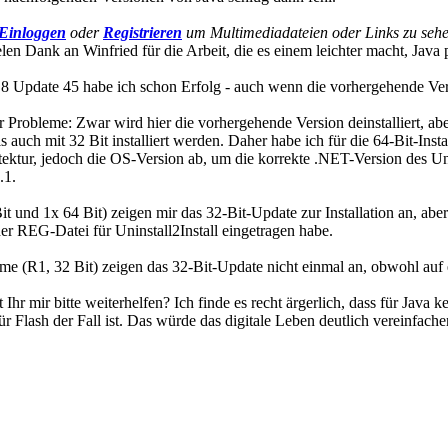
Einloggen
oder
Registrieren
um Multimediadateien oder Links zu sehe
en Dank an Winfried für die Arbeit, die es einem leichter macht, Java
a 8 Update 45 habe ich schon Erfolg - auch wenn die vorhergehende Vers
r Probleme: Zwar wird hier die vorhergehende Version deinstalliert, aber
auch mit 32 Bit installiert werden. Daher habe ich für die 64-Bit-Insta
chitektur, jedoch die OS-Version ab, um die korrekte .NET-Version des
.1.
und 1x 64 Bit) zeigen mir das 32-Bit-Update zur Installation an, aber 
n der REG-Datei für Uninstall2Install eingetragen habe.
R1, 32 Bit) zeigen das 32-Bit-Update nicht einmal an, obwohl auf eine
hr mir bitte weiterhelfen? Ich finde es recht ärgerlich, dass für Java 
r Flash der Fall ist. Das würde das digitale Leben deutlich vereinfache