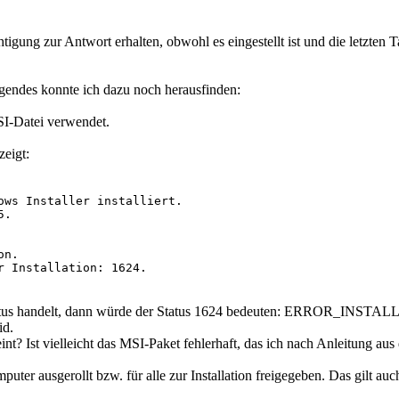
tigung zur Antwort erhalten, obwohl es eingestellt ist und die letzten 
gendes konnte ich dazu noch herausfinden:
MSI-Datei verwendet.
zeigt:
ows Installer installiert.

.

n.

r Installation: 1624. 

-Status handelt, dann würde der Status 1624 bedeuten: ERROR_INST
id.
t? Ist vielleicht das MSI-Paket fehlerhaft, das ich nach Anleitung aus 
mputer ausgerollt bzw. für alle zur Installation freigegeben. Das gilt 