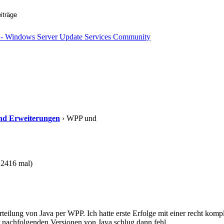
 und Erweiterungen
› WPP und
12416 mal)
rteilung von Java per WPP. Ich hatte erste Erfolge mit einer recht kom
er nachfolgenden Versionen von Java schlug dann fehl.