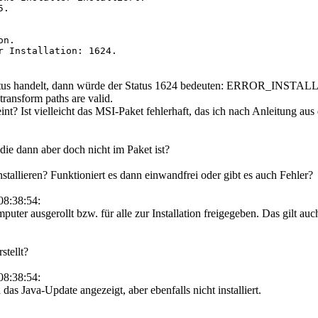
.

n.

r Installation: 1624. 

-Status handelt, dann würde der Status 1624 bedeuten: ERROR_I
 transform paths are valid.
t? Ist vielleicht das MSI-Paket fehlerhaft, das ich nach Anleitung aus 
ie dann aber doch nicht im Paket ist?
allieren? Funktioniert es dann einwandfrei oder gibt es auch Fehler?
08:38:54:
mputer ausgerollt bzw. für alle zur Installation freigegeben. Das gilt 
tellt?
08:38:54:
as Java-Update angezeigt, aber ebenfalls nicht installiert.