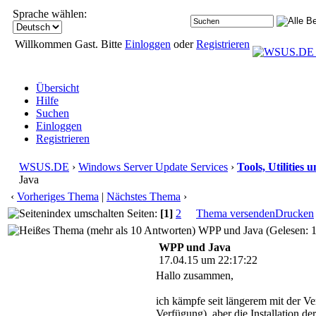
Sprache wählen:
Willkommen Gast. Bitte
Einloggen
oder
Registrieren
Übersicht
Hilfe
Suchen
Einloggen
Registrieren
WSUS.DE
›
Windows Server Update Services
›
Tools, Utilities
Java
‹
Vorheriges Thema
|
Nächstes Thema
›
Seiten:
[1]
2
Thema versenden
Drucken
WPP und Java (Gelesen: 
WPP und Java
17.04.15 um 22:17:22
Hallo zusammen,
ich kämpfe seit längerem mit der Ve
Verfügung), aber die Installation d