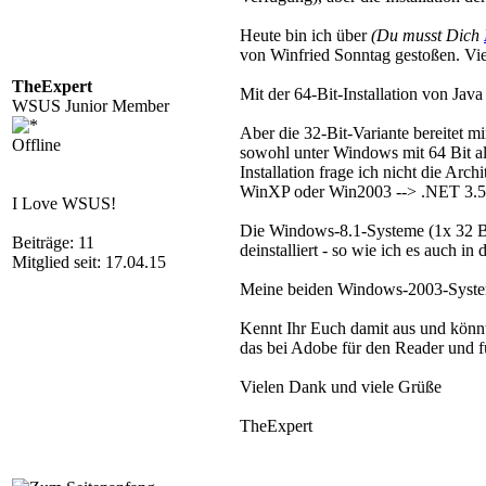
Heute bin ich über
(Du musst Dich
von Winfried Sonntag gestoßen. Viel
TheExpert
Mit der 64-Bit-Installation von Jav
WSUS Junior Member
Aber die 32-Bit-Variante bereitet mi
Offline
sowohl unter Windows mit 64 Bit als 
Installation frage ich nicht die Ar
WinXP oder Win2003 --> .NET 3.5
I Love WSUS!
Die Windows-8.1-Systeme (1x 32 Bit 
Beiträge: 11
deinstalliert - so wie ich es auch i
Mitglied seit: 17.04.15
Meine beiden Windows-2003-Systeme (
Kennt Ihr Euch damit aus und könnt I
das bei Adobe für den Reader und fü
Vielen Dank und viele Grüße
TheExpert