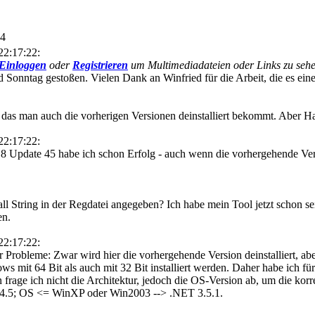
24
22:17:22:
Einloggen
oder
Registrieren
um Multimediadateien oder Links zu sehe
 Sonntag gestoßen. Vielen Dank an Winfried für die Arbeit, die es ein
 das man auch die vorherigen Versionen deinstalliert bekommt. Aber Ha
22:17:22:
a 8 Update 45 habe ich schon Erfolg - auch wenn die vorhergehende Vers
l String in der Regdatei angegeben? Ich habe mein Tool jetzt schon sei
en.
22:17:22:
r Probleme: Zwar wird hier die vorhergehende Version deinstalliert, aber
s mit 64 Bit als auch mit 32 Bit installiert werden. Daher habe ich für 
on frage ich nicht die Architektur, jedoch die OS-Version ab, um die kor
4.5; OS <= WinXP oder Win2003 --> .NET 3.5.1.