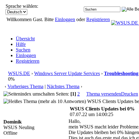
Sprache wählen:
Willkommen Gast. Bitte
Einloggen
oder
Registrieren
Übersicht
Hilfe
Suchen
Einloggen
Registrieren
WSUS.DE
›
Windows Server Update Services
›
Troubleshooting
0%
‹
Vorheriges Thema
|
Nächstes Thema
›
Seiten:
[1]
2
Thema versenden
Drucken
WSUS Clients Updates bei
WSUS Clients Updates bei 0%
07.07.22 um 14:00:25
Hallo,
Dominik
mein WSUS macht leider Probleme
WSUS Neuling
Die Updates bleiben bei 0% hängen
Offline
Dies ist auch das erste mal das ich 