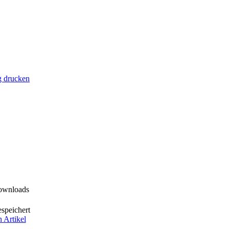
g drucken
ownloads
speichert
n Artikel