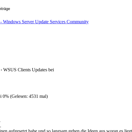
› WSUS Clients Updates bei
 0% (Gelesen: 4531 mal)
.
.
einen aufgesetzt habe und so langsam gehen die Ideen aus woran es liegt