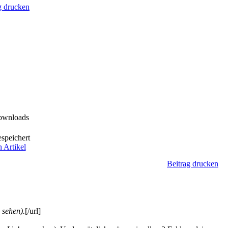
g drucken
ownloads
speichert
n Artikel
Beitrag drucken
 sehen).
[/url]