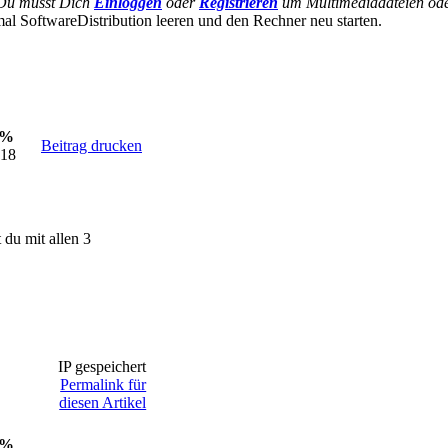
Du musst Dich
Einloggen
oder
Registrieren
um Multimediadateien oder
al SoftwareDistribution leeren und den Rechner neu starten.
0%
Beitrag drucken
:18
 du mit allen 3
IP gespeichert
Permalink für
diesen Artikel
0%