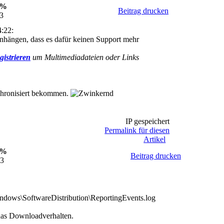
0%
Beitrag drucken
33
:22:
ängen, dass es dafür keinen Support mehr
gistrieren
um Multimediadateien oder Links
nchronisiert bekommen.
IP gespeichert
Permalink für diesen
Artikel
0%
Beitrag drucken
43
ndows\SoftwareDistribution\ReportingEvents.log
das Downloadverhalten.