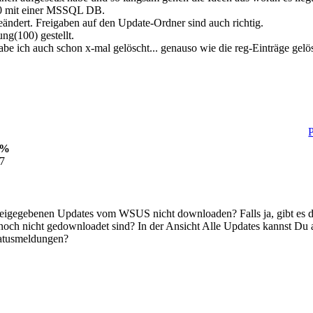
.0 mit einer MSSQL DB.
ändert. Freigaben auf den Update-Ordner sind auch richtig.
g(100) gestellt.
be ich auch schon x-mal gelöscht... genauso wie die reg-Einträge gelö
P
0%
27
freigegebenen Updates vom WSUS nicht downloaden? Falls ja, gibt es
och nicht gedownloadet sind? In der Ansicht Alle Updates kannst Du au
Statusmeldungen?