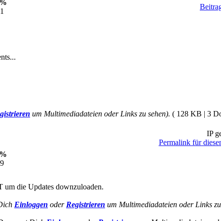
0%
Beitra
01
ts...
gistrieren
um Multimediadateien oder Links zu sehen).
( 128 KB | 3 D
IP ge
Permalink für diese
0%
59
FT um die Updates downzuloaden.
Dich
Einloggen
oder
Registrieren
um Multimediadateien oder Links zu