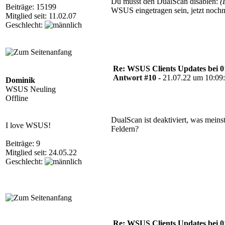
Du musst den DualScan disablen:
(
Beiträge: 15199
WSUS eingetragen sein, jetzt nochm
Mitglied seit: 11.02.07
Geschlecht:
Re: WSUS Clients Updates bei 
Antwort #10 -
21.07.22 um 10:09
Dominik
WSUS Neuling
Offline
DualScan ist deaktiviert, was meinst
I love WSUS!
Feldern?
Beiträge: 9
Mitglied seit: 24.05.22
Geschlecht:
Re: WSUS Clients Updates bei 