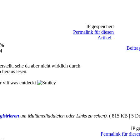
IP gespeichert
Permalink für diesen
Artikel
0%
Beitra
34
rstellt, sehe da aber nicht wirklich durch.
 heraus lesen.
r vllt was entdeckt
gistrieren
um Multimediadateien oder Links zu sehen).
( 815 KB | 5 D
IP ge
Permalink für diese