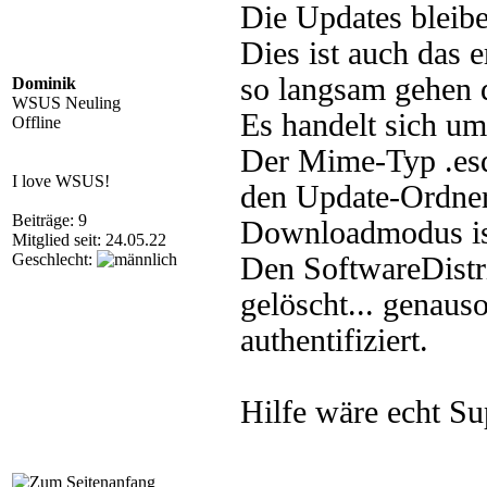
Die Updates bleib
Dies ist auch das e
so langsam gehen d
Dominik
WSUS Neuling
Es handelt sich 
Offline
Der Mime-Typ .esd
I love WSUS!
den Update-Ordner 
Beiträge: 9
Downloadmodus ist
Mitglied seit: 24.05.22
Geschlecht:
Den SoftwareDistr
gelöscht... genaus
authentifiziert.
Hilfe wäre echt Su