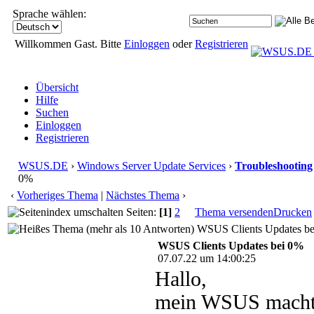
Sprache wählen:
Willkommen Gast. Bitte
Einloggen
oder
Registrieren
Übersicht
Hilfe
Suchen
Einloggen
Registrieren
WSUS.DE
›
Windows Server Update Services
›
Troubleshooting
0%
‹
Vorheriges Thema
|
Nächstes Thema
›
Seiten:
[1]
2
Thema versenden
Drucken
WSUS Clients Updates bei
WSUS Clients Updates bei 0%
07.07.22 um 14:00:25
Hallo,
mein WSUS macht 