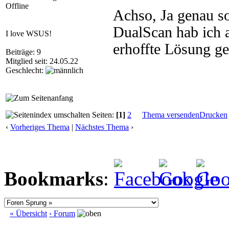
Offline
Achso, Ja genau so
DualScan hab ich a
I love WSUS!
erhoffte Lösung geb
Beiträge: 9
Mitglied seit: 24.05.22
Geschlecht:
Seiten:
[1]
2
Thema versenden
Drucken
‹
Vorheriges Thema
|
Nächstes Thema
›
Bookmarks
:
« Übersicht
‹ Forum