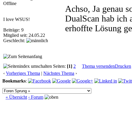
Offline
Achso, Ja genau so
DualScan hab ich a
I love WSUS!
erhoffte Lösung geb
Beiträge: 9
Mitglied seit: 24.05.22
Geschlecht:
Seiten:
[1]
2
Thema versenden
Drucken
‹
Vorheriges Thema
|
Nächstes Thema
›
Bookmarks
:
« Übersicht
‹ Forum