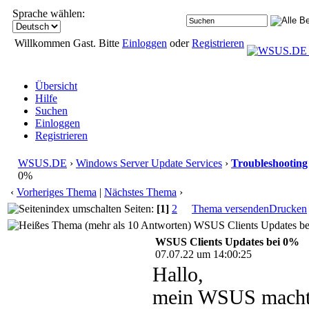
Sprache wählen:
Willkommen Gast. Bitte
Einloggen
oder
Registrieren
Übersicht
Hilfe
Suchen
Einloggen
Registrieren
WSUS.DE
›
Windows Server Update Services
›
Troubleshooting
0%
‹
Vorheriges Thema
|
Nächstes Thema
›
Seiten:
[1]
2
Thema versenden
Drucken
WSUS Clients Updates bei
WSUS Clients Updates bei 0%
07.07.22 um 14:00:25
Hallo,
mein WSUS macht 