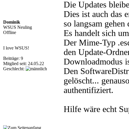
Die Updates bleib
Dies ist auch das e
so langsam gehen d
Dominik
WSUS Neuling
Es handelt sich 
Offline
Der Mime-Typ .esd
I love WSUS!
den Update-Ordner 
Beiträge: 9
Downloadmodus ist
Mitglied seit: 24.05.22
Geschlecht:
Den SoftwareDistr
gelöscht... genaus
authentifiziert.
Hilfe wäre echt Su