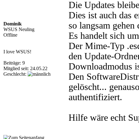
Die Updates bleib
Dies ist auch das e
so langsam gehen d
Dominik
WSUS Neuling
Es handelt sich 
Offline
Der Mime-Typ .esd
I love WSUS!
den Update-Ordner 
Beiträge: 9
Downloadmodus ist
Mitglied seit: 24.05.22
Geschlecht:
Den SoftwareDistr
gelöscht... genaus
authentifiziert.
Hilfe wäre echt Su