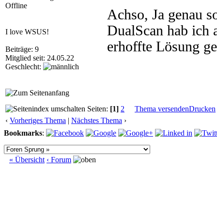
Offline
Achso, Ja genau so
DualScan hab ich a
I love WSUS!
erhoffte Lösung geb
Beiträge: 9
Mitglied seit: 24.05.22
Geschlecht:
Seiten:
[1]
2
Thema versenden
Drucken
‹
Vorheriges Thema
|
Nächstes Thema
›
Bookmarks
:
« Übersicht
‹ Forum