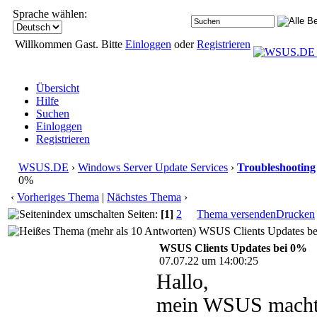
Sprache wählen:
Willkommen Gast. Bitte
Einloggen
oder
Registrieren
Übersicht
Hilfe
Suchen
Einloggen
Registrieren
WSUS.DE
›
Windows Server Update Services
›
Troubleshooting
0%
‹
Vorheriges Thema
|
Nächstes Thema
›
Seiten:
[1]
2
Thema versenden
Drucken
WSUS Clients Updates bei
WSUS Clients Updates bei 0%
07.07.22 um 14:00:25
Hallo,
mein WSUS macht 