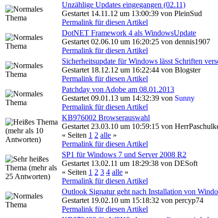
Unzählige Updates eingegangen (02.11)
Gestartet 14.11.12 um 13:00:39 von PleinSud
Permalink für diesen Artikel
DotNET Framework 4 als WindowsUpdate
Gestartet 02.06.10 um 16:20:25 von dennis1907
Permalink für diesen Artikel
Sicherheitsupdate für Windows lässt Schriften v
Gestartet 18.12.12 um 16:22:44 von Blogster
Permalink für diesen Artikel
Patchday von Adobe am 08.01.2013
Gestartet 09.01.13 um 14:32:39 von
Sunny
Permalink für diesen Artikel
KB976002 Browserauswahl
Gestartet 23.03.10 um 10:59:15 von HerrPaschulk
« Seiten
1
2
alle
»
Permalink für diesen Artikel
SP1 für Windows 7 und Server 2008 R2
Gestartet 13.02.11 um 18:29:38 von DESoft
« Seiten
1
2
3
4
alle
»
Permalink für diesen Artikel
Outlook Signatur geht nach Installation von Wind
Gestartet 19.02.10 um 15:18:32 von percyp74
Permalink für diesen Artikel