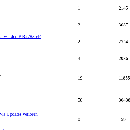
1
2145
2
3087
erschwinden KB2783534
2
2554
3
2986
e
19
11855
58
3043
ows Updates verloren
0
1591