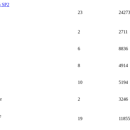
5 SP2
23
2427
2
2711
6
8836
8
4914
10
5194
r
2
3246
e
19
11855