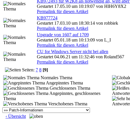
KB972493 für W2K8 als notwendig an, wird aber
Gestartet 17.05.10 um 10:19:07 von HlH6Y8X2
Permalink für diesen Artikel
KB977724
Gestartet 17.03.10 um 18:30:14 von robbiek
Permalink für diesen Artikel
Upgrade von 1607 auf 1709
Gestartet 05.01.18 um 10:13:09 von L_I
Permalink für diesen Artikel
CU for Windows Server nicht bei allen
Gestartet 04.06.21 um 11:32:46 von Roland567
Permalink für diesen Artikel
Seiten:
7
8
[9]
Normales Thema
Angepinntes Thema
Geschlossenes Thema
Angepinntes, geschlossenes
Antworte
Thema
Verschobenes Thema
Antworte
‹ Übersicht