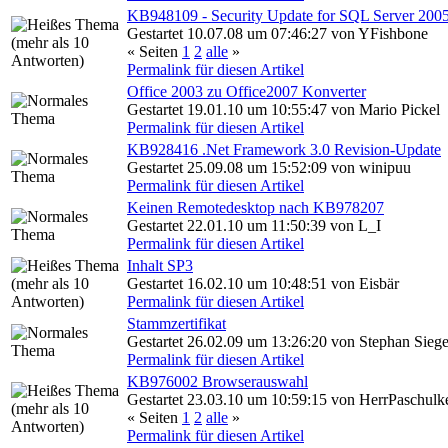
KB948109 - Security Update for SQL Server 200
Gestartet 10.07.08 um 07:46:27 von YFishbone
« Seiten
1
2
alle
»
Permalink für diesen Artikel
Office 2003 zu Office2007 Konverter
Gestartet 19.01.10 um 10:55:47 von Mario Pickel
Permalink für diesen Artikel
KB928416 .Net Framework 3.0 Revision-Update
Gestartet 25.09.08 um 15:52:09 von winipuu
Permalink für diesen Artikel
Keinen Remotedesktop nach KB978207
Gestartet 22.01.10 um 11:50:39 von L_I
Permalink für diesen Artikel
Inhalt SP3
Gestartet 16.02.10 um 10:48:51 von Eisbär
Permalink für diesen Artikel
Stammzertifikat
Gestartet 26.02.09 um 13:26:20 von Stephan Siege
Permalink für diesen Artikel
KB976002 Browserauswahl
Gestartet 23.03.10 um 10:59:15 von HerrPaschulk
« Seiten
1
2
alle
»
Permalink für diesen Artikel