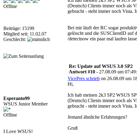
Ich hab meinen 2k3 SP2 WSUS SP1
(Deutsch) Clients immer noch als Vi
Offline
gebracht - steht immer noch Vista. Is
Bei mir läuft der RC sogar produkt
Beiträge: 15199
gelöscht und die SUSClientID auf 
Mitglied seit: 11.02.07
/detectnow ein paar mal laufen lasse
Geschlecht:
Re: Update auf WSUS 3.0 SP2
Antwort #10 -
27.08.09 um 07:49
VicePres schrieb
on 26.08.09 um 18
Hi,
Ich hab meinen 2k3 SP2 WSUS SP1
Esperanto99
(Deutsch) Clients immer noch als Vi
WSUS Junior Member
gebracht - steht immer noch Vista. Is
Offline
Jemand ähnliche Erfahrungen?
Gruß
I Love WSUS!