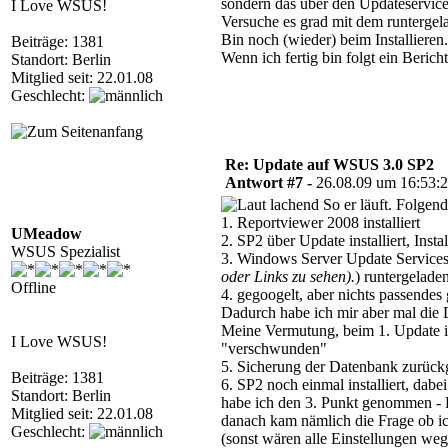
sondern das über den Updateservic
I Love WSUS!
Versuche es grad mit dem runterge
Bin noch (wieder) beim Installieren.
Beiträge: 1381
Wenn ich fertig bin folgt ein Bericht
Standort: Berlin
Mitglied seit: 22.01.08
Geschlecht:
Re: Update auf WSUS 3.0 SP2
Antwort #7 -
26.08.09 um 16:53:
So er läuft. Folgende
1. Reportviewer 2008 installiert
UMeadow
2. SP2 über Update installiert, Inst
WSUS Spezialist
3. Windows Server Update Services
oder Links zu sehen).
) runtergeladen
Offline
4. gegoogelt, aber nichts passendes
Dadurch habe ich mir aber mal die
Meine Vermutung, beim 1. Update i
I Love WSUS!
"verschwunden"
5. Sicherung der Datenbank zurückge
Beiträge: 1381
6. SP2 noch einmal installiert, dab
Standort: Berlin
habe ich den 3. Punkt genommen - R
Mitglied seit: 22.01.08
danach kam nämlich die Frage ob ich
Geschlecht:
(sonst wären alle Einstellungen we