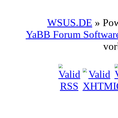
WSUS.DE
» Po
YaBB Forum Softwar
vor