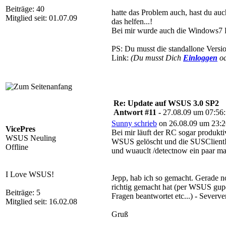
Beiträge: 40
hatte das Problem auch, hast du a
Mitglied seit: 01.07.09
das helfen...!
Bei mir wurde auch die Windows7 R
PS: Du musst die standallone Versi
Link:
(Du musst Dich
Einloggen
o
Re: Update auf WSUS 3.0 SP2
Antwort #11 -
27.08.09 um 07:56
Sunny schrieb
on 26.08.09 um 23:2
VicePres
Bei mir läuft der RC sogar produkti
WSUS Neuling
WSUS gelöscht und die SUSClientI
Offline
und wuauclt /detectnow ein paar mal
I Love WSUS!
Jepp, hab ich so gemacht. Gerade n
richtig gemacht hat (per WSUS gupdat
Beiträge: 5
Fragen beantwortet etc...) - Severve
Mitglied seit: 16.02.08
Gruß