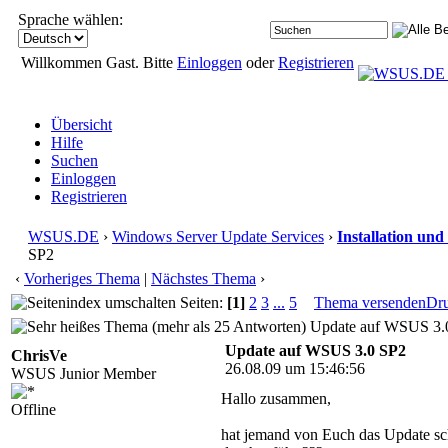
Sprache wählen:
Willkommen Gast. Bitte
Einloggen
oder
Registrieren
Übersicht
Hilfe
Suchen
Einloggen
Registrieren
WSUS.DE
›
Windows Server Update Services
›
Installation und
SP2
‹
Vorheriges Thema
|
Nächstes Thema
›
Seiten:
[1]
2
3
...
5
Thema versenden
Dr
Update auf WSUS 3.0
Update auf WSUS 3.0 SP2
ChrisVe
26.08.09 um 15:46:56
WSUS Junior Member
Hallo zusammen,
Offline
hat jemand von Euch das Update s